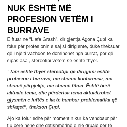
NUK ËSHTË MË
PROFESION VETËM I
BURRAVE
E ftuar në “Llafe Grash”, dirigjentja Agona Çupi ka
folur për profesionin e saj si dirigjente, duke theksuar
që i njëjti vazhdon të dominohet nga burrat, por që
sipas asaj, stereotipi vetëm se është thyer.
“Tani është thyer stereotipi që dirigjimi është
profesion i burrave, me shumë konferenca, me
shumë përpjekje, me shumë filma. Është bërë
aktuale tema, dhe përderisa tema aktualizohet
gjysmën e luftës e ka të humbur problematika që
shfaqet”, thekson Çupi.
Ajo ka folur edhe për momentin kur ka vendosur për
t’u bërë nënë dhe gatishmërinë e një gruaje për të