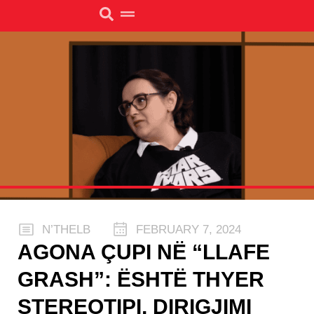
N’THELB
FEBRUARY 7, 2024
AGONA ÇUPI NË “LLAFE
GRASH”: ËSHTË THYER
STEREOTIPI, DIRIGJIMI