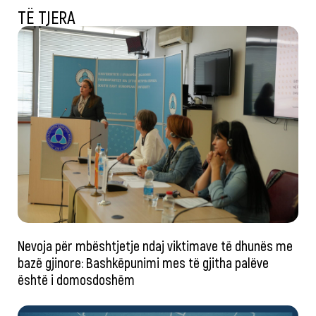
TË TJERA
Nevoja për mbështjetje ndaj viktimave të dhunës me
bazë gjinore: Bashkëpunimi mes të gjitha palëve
është i domosdoshëm