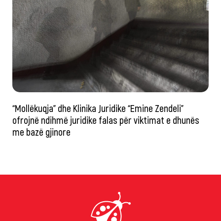
“Mollëkuqja” dhe Klinika Juridike “Emine Zendeli”
ofrojnë ndihmë juridike falas për viktimat e dhunës
me bazë gjinore