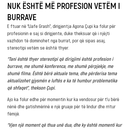
NUK ËSHTË MË PROFESION VETËM I
BURRAVE
E ftuar në “Llafe Grash”, dirigjentja Agona Çupi ka folur për
profesionin e saj si dirigjente, duke theksuar që i njëjti
vazhdon të dominohet nga burrat, por që sipas asaj,
stereotipi vetëm se është thyer.
“Tani është thyer stereotipi që dirigjimi është profesion i
burrave, me shumë konferenca, me shumë përpjekje, me
shumë filma. Është bërë aktuale tema, dhe përderisa tema
aktualizohet gjysmën e luftës e ka të humbur problematika
që shfaqet”, thekson Çupi.
Ajo ka folur edhe për momentin kur ka vendosur për t’u bërë
nënë dhe gatishmërinë e një gruaje për të lindur dhe rritur
fëmijë.
“Vjen një moment që thua unë dua, dhe ky është momenti kur