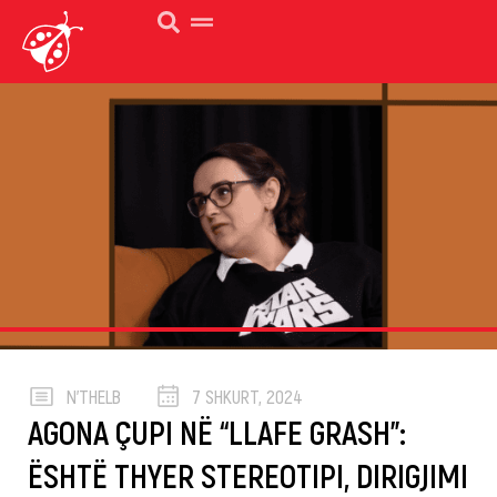
N’THELB
7 SHKURT, 2024
AGONA ÇUPI NË “LLAFE GRASH”:
ËSHTË THYER STEREOTIPI, DIRIGJIMI