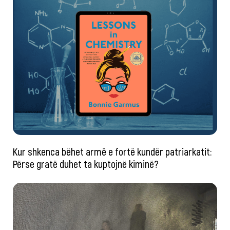
Kur shkenca bëhet armë e fortë kundër patriarkatit:
Përse gratë duhet ta kuptojnë kiminë?