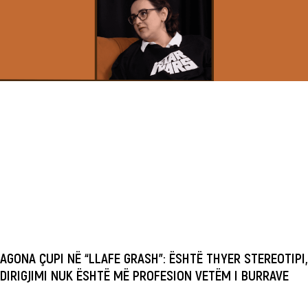
AGONA ÇUPI NË “LLAFE GRASH”: ËSHTË THYER STEREOTIPI,
DIRIGJIMI NUK ËSHTË MË PROFESION VETËM I BURRAVE