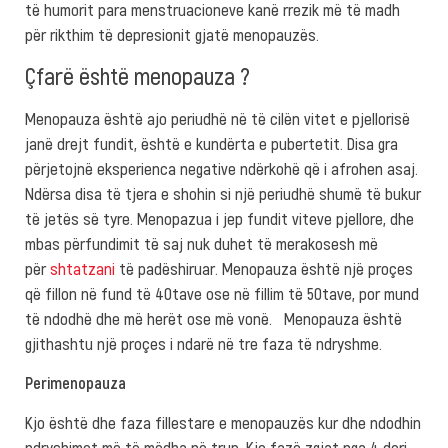
të humorit para menstruacioneve kanë rrezik më të madh
për rikthim të depresionit gjatë menopauzës.
Çfarë është menopauza ?
Menopauza është ajo periudhë në të cilën vitet e pjellorisë
janë drejt fundit, është e kundërta e pubertetit. Disa gra
përjetojnë eksperienca negative ndërkohë që i afrohen asaj.
Ndërsa disa të tjera e shohin si një periudhë shumë të bukur
të jetës së tyre. Menopazua i jep fundit viteve pjellore, dhe
mbas përfundimit të saj nuk duhet të merakosesh më
për
shtatzani
të padëshiruar. Menopauza është një proçes
që fillon në fund të 40tave ose në fillim të 50tave, por mund
të ndodhë dhe më herët ose më vonë. Menopauza është
gjithashtu një proçes i ndarë në tre faza të ndryshme.
Perimenopauza
Kjo është dhe faza fillestare e menopauzës kur dhe ndodhin
ndryshimet më të mëdha në trup. Kjo fazë zgjat nga 4 deri