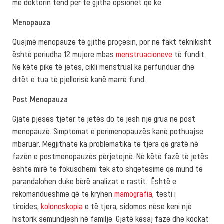
me doktorin tënd për të gjitha opsionet që ke.
Menopauza
Quajmë menopauzë të gjithë proçesin, por në fakt teknikisht
është periudha 12 mujore mbas
menstruacioneve
të fundit.
Në këtë pikë të jetës, cikli menstrual ka përfunduar dhe
ditët e tua të pjellorisë kanë marrë fund.
Post Menopauza
Gjatë pjesës tjetër të jetës do të jesh një grua në post
menopauzë. Simptomat e perimenopauzës kanë pothuajse
mbaruar. Megjithatë ka problematika të tjera që gratë në
fazën e postmenopauzës përjetojnë. Në këtë fazë të jetës
është mirë të fokusohemi tek ato shqetësime që mund të
parandalohen duke bërë analizat e rastit. Është e
rekomandueshme që të kryhen
mamografia
, testi i
tiroides,
kolonoskopia
e të tjera, sidomos nëse keni një
historik sëmundjesh në familje. Gjatë kësaj faze dhe kockat