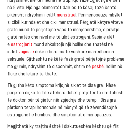
në 8 vite. Një nga elementët dallues të kësaj fazë është
pikërisht ndryshimi i ciklit
menstrua
l. Perimenopauza mbyllet
si cikël kur ndalet dhe cikli menstrual. Përgjatë këtyre viteve
gratë mund të përjetojnë vapë të menjëhershme, djersitje
gjatë natës dhe nivel më të ulët estrogjeni. Sasia e ulët
e
estrogjenit
mund shkaktojë një hollim dhe thatësi në
indet
vaginale
duke e bërë më të vështirë marrëdhënien
seksuale. Gjithashtu në këtë fazë gratë përjetojnë probleme
me gjumin, ndryshim të disponimit, shtim në
peshë
, hollim në
flokë dhe lëkurë të thatë.
Të gjitha këto simptoma krijojnë siklet te disa gra. Nëse
përjeton diçka të tillë atëherë duhet patjetër të drejtohesh
te doktori për të gjetur një zgjedhje dhe terapi. Disa gra
përdorin terapi hormonale në mënyrë që të zëvendësojnë
estrogjenet e humbura dhe simptomat e menopauzes.
Megjithatë ky trajtim është i diskutueshëm kështu që flit