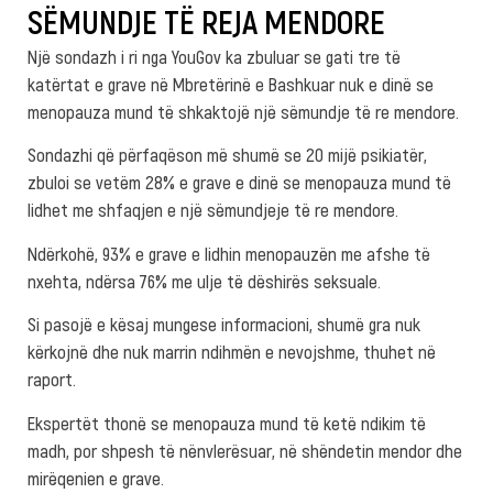
SËMUNDJE TË REJA MENDORE
Një sondazh i ri nga YouGov ka zbuluar se gati tre të
katërtat e grave në Mbretërinë e Bashkuar nuk e dinë se
menopauza mund të shkaktojë një sëmundje të re mendore.
Sondazhi që përfaqëson më shumë se 20 mijë psikiatër,
zbuloi se vetëm 28% e grave e dinë se menopauza mund të
lidhet me shfaqjen e një sëmundjeje të re mendore.
Ndërkohë, 93% e grave e lidhin menopauzën me afshe të
nxehta, ndërsa 76% me ulje të dëshirës seksuale.
Si pasojë e kësaj mungese informacioni, shumë gra nuk
kërkojnë dhe nuk marrin ndihmën e nevojshme, thuhet në
raport.
Ekspertët thonë se menopauza mund të ketë ndikim të
madh, por shpesh të nënvlerësuar, në shëndetin mendor dhe
mirëqenien e grave.