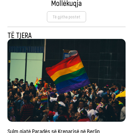
Mollëkuqja
Të gjitha postet
TË TJERA
Sulm gjatë Paradës së Krenarisë në Berlin