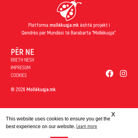
Platforma
mollëkuqja.mk
është projekt i
Qendrës për Mundësi të Barabarta “Mollëkuqja”.
PËR NE
RRETH NESH
IMPRESUM
COOKIES
© 2026
Mollëkuqja.mk
x
This website uses cookies to ensure you get the
Learn more
best experience on our website.