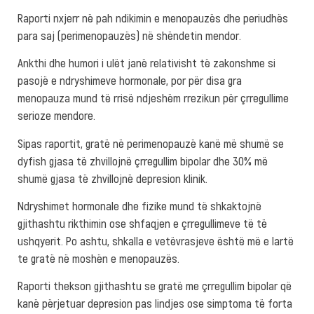
Raporti nxjerr në pah ndikimin e menopauzës dhe periudhës
para saj (perimenopauzës) në shëndetin mendor.
Ankthi dhe humori i ulët janë relativisht të zakonshme si
pasojë e ndryshimeve hormonale, por për disa gra
menopauza mund të rrisë ndjeshëm rrezikun për çrregullime
serioze mendore.
Sipas raportit, gratë në perimenopauzë kanë më shumë se
dyfish gjasa të zhvillojnë çrregullim bipolar dhe 30% më
shumë gjasa të zhvillojnë depresion klinik.
Ndryshimet hormonale dhe fizike mund të shkaktojnë
gjithashtu rikthimin ose shfaqjen e çrregullimeve të të
ushqyerit. Po ashtu, shkalla e vetëvrasjeve është më e lartë
te gratë në moshën e menopauzës.
Raporti thekson gjithashtu se gratë me çrregullim bipolar që
kanë përjetuar depresion pas lindjes ose simptoma të forta