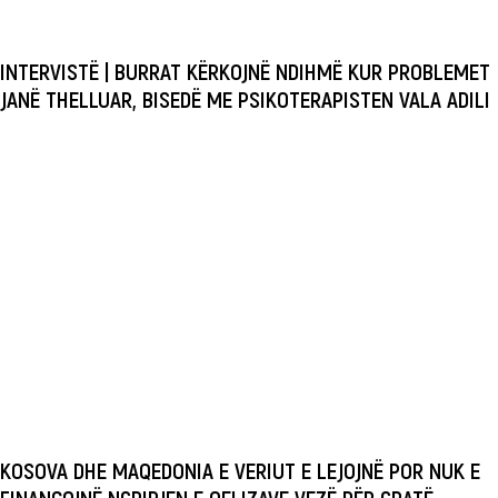
INTERVISTË | BURRAT KËRKOJNË NDIHMË KUR PROBLEMET
JANË THELLUAR, BISEDË ME PSIKOTERAPISTEN VALA ADILI
KOSOVA DHE MAQEDONIA E VERIUT E LEJOJNË POR NUK E
FINANCOJNË NGRIRJEN E QELIZAVE VEZË PËR GRATË