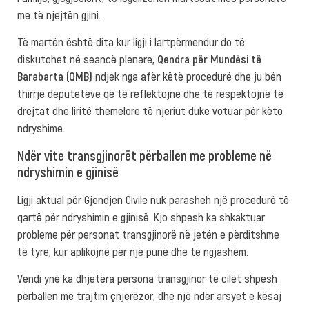
me të njejtën gjini.
Të martën është dita kur ligji i lartpërmendur do të
diskutohet në seancë plenare,
Qendra për Mundësi të
Barabarta (QMB)
ndjek nga afër këtë procedurë dhe ju bën
thirrje deputetëve që të reflektojnë dhe të respektojnë të
drejtat dhe liritë themelore të njeriut duke votuar për këto
ndryshime.
Ndër vite transgjinorët përballen me probleme në
ndryshimin e gjinisë
Ligji aktual për Gjendjen Civile nuk parasheh një procedurë të
qartë për ndryshimin e gjinisë. Kjo shpesh ka shkaktuar
probleme për personat transgjinorë në jetën e përditshme
të tyre, kur aplikojnë për një punë dhe të ngjashëm.
Vendi ynë ka dhjetëra persona transgjinor të cilët shpesh
përballen me trajtim çnjerëzor, dhe një ndër arsyet e kësaj