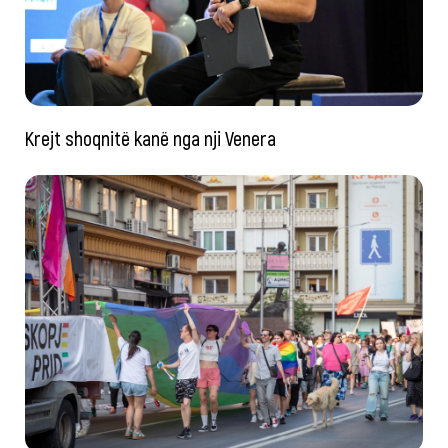
Krejt shoqnitë kanë nga nji Venera