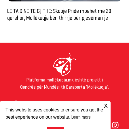
LE TA DINË TË GJITHË: Skopje Pride mbahet më 20
qershor, Mollëkuqja bën thirrje për pjesëmarrje
Platforma
mollëkuqja.mk
është projekt i
Qendrës për Mundësi të Barabarta “Mollëkuqja”.
PËR NE
x
This website uses cookies to ensure you get the
RRETH NESH
Learn more
best experience on our website.
IMPRESUM
COOKIES