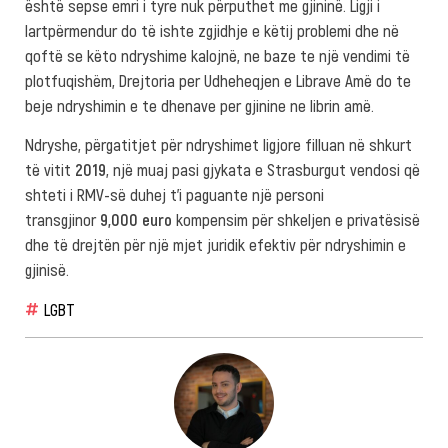
është sepse emri i tyre nuk përputhet me gjininë. Ligji i
lartpërmendur do të ishte zgjidhje e këtij problemi dhe në
qoftë se këto ndryshime kalojnë, ne baze te një vendimi të
plotfuqishëm, Drejtoria per Udheheqjen e Librave Amë do te
beje ndryshimin e te dhenave per gjinine ne librin amë.
Ndryshe, përgatitjet për ndryshimet ligjore filluan në shkurt
të vitit
2019
, një muaj pasi gjykata e Strasburgut vendosi që
shteti i RMV-së duhej t’i paguante një personi
transgjinor
9,000 euro
kompensim për shkeljen e privatësisë
dhe të drejtën për një mjet juridik efektiv për ndryshimin e
gjinisë.
LGBT