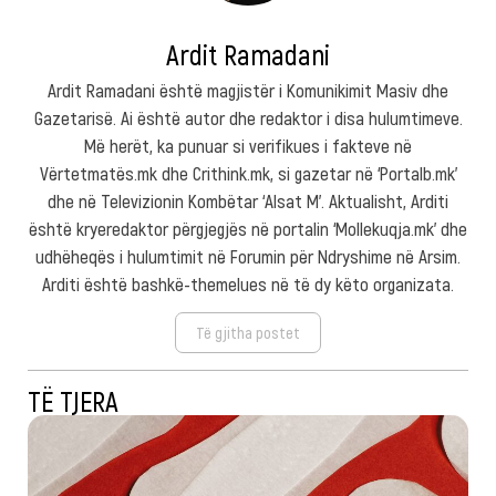
Ardit Ramadani
Ardit Ramadani është magjistër i Komunikimit Masiv dhe
Gazetarisë. Ai është autor dhe redaktor i disa hulumtimeve.
Më herët, ka punuar si verifikues i fakteve në
Vërtetmatës.mk dhe Crithink.mk, si gazetar në ‘Portalb.mk’
dhe në Televizionin Kombëtar ‘Alsat M’. Aktualisht, Arditi
është kryeredaktor përgjegjës në portalin ‘Mollekuqja.mk’ dhe
udhëheqës i hulumtimit në Forumin për Ndryshime në Arsim.
Arditi është bashkë-themelues në të dy këto organizata.
Të gjitha postet
TË TJERA