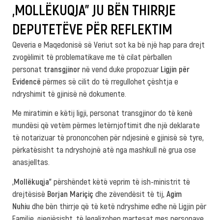
„MOLLËKUQJA” JU BËN THIRRJE
DEPUTETËVE PËR REFLEKTIM
Qeveria e Maqedonisë së Veriut sot ka bë një hap para drejt
zvogëlimit të problematikave me të cilat përballen
personat
transgjinor
në vend duke propozuar
Ligjin për
Evidencë
përmes së cilit do të rregullohet çështja e
ndryshimit të gjinisë në dokumente.
Me miratimin e këtij ligji, personat transgjinor do të kenë
mundësi që vetëm përmes letërnjoftimit dhe një deklarate
të notarizuar të prononcohen për ndjesinë e gjinisë së tyre,
përkatësisht ta ndryshojnë atë nga mashkull në grua ose
anasjelltas.
„Моllëkuqja”
përshëndet këtë veprim të ish-ministrit të
drejtësisë
Borjan Mariçiç
dhe zëvendësit të tij,
Agim
Nuhiu
dhe bën thirrje që të ketë ndryshime edhe në Ligjin për
Familje, gjegjësisht, të legalizohen martesat mes personave