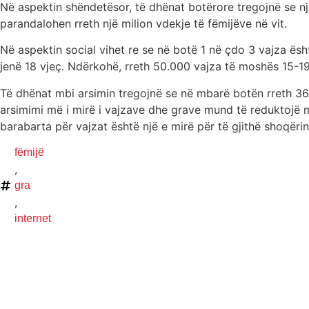
Në aspektin shëndetësor, të dhënat botërore tregojnë se nj
parandalohen rreth një milion vdekje të fëmijëve në vit.
Në aspektin social vihet re se në botë 1 në çdo 3 vajza ës
jenë 18 vjeç. Ndërkohë, rreth 50.000 vajza të moshës 15-19 
Të dhënat mbi arsimin tregojnë se në mbarë botën rreth 36 
arsimimi më i mirë i vajzave dhe grave mund të reduktojë m
barabarta për vajzat është një e mirë për të gjithë shoqërin
fëmijë
,
gra
,
internet