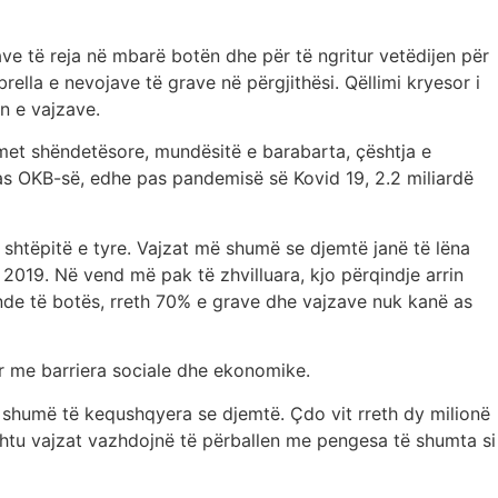
e të reja në mbarë botën dhe për të ngritur vetëdijen për
brella e nevojave të grave në përgjithësi. Qëllimi kryesor i
in e vajzave.
imet shëndetësore, mundësitë e barabarta, çështja e
Sipas OKB-së, edhe pas pandemisë së Kovid 19, 2.2 miliardë
shtëpitë e tyre. Vajzat më shumë se djemtë janë të lëna
in 2019. Në vend më pak të zhvilluara, kjo përqindje arrin
de të botës, rreth 70% e grave dhe vajzave nuk kanë as
ur me barriera sociale dhe ekonomike.
më shumë të kequshqyera se djemtë. Çdo vit rreth dy milionë
hashtu vajzat vazhdojnë të përballen me pengesa të shumta si