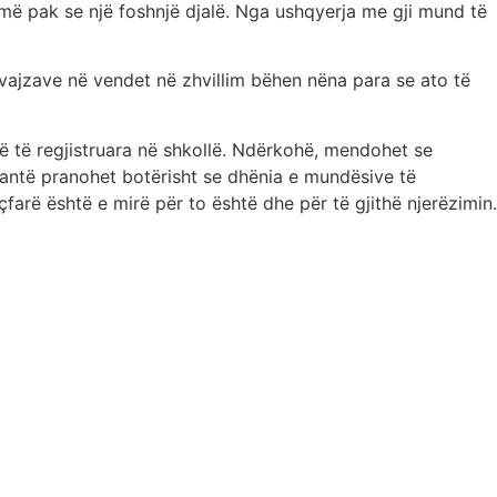
 më pak se një foshnjë djalë. Nga ushqyerja me gji mund të
 vajzave në vendet në zhvillim bëhen nëna para se ato të
në të regjistruara në shkollë. Ndërkohë, mendohet se
çantë pranohet botërisht se dhënia e mundësive të
çfarë është e mirë për to është dhe për të gjithë njerëzimin.