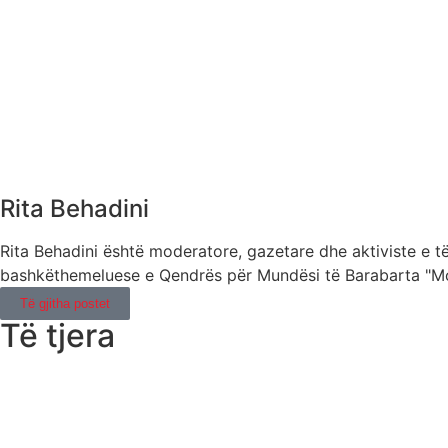
Rita Behadini
Rita Behadini është moderatore, gazetare dhe aktiviste e të
bashkëthemeluese e Qendrës për Mundësi të Barabarta "Mo
Të gjitha postet
Të tjera