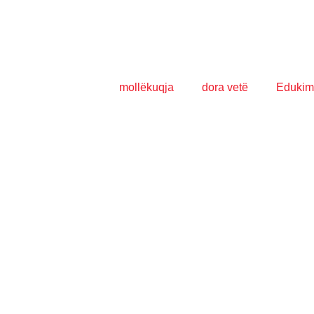
mollëkuqja
dora vetë
Edukim