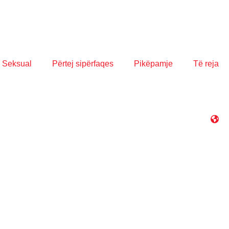
 Seksual
Përtej sipërfaqes
Pikëpamje
Të reja