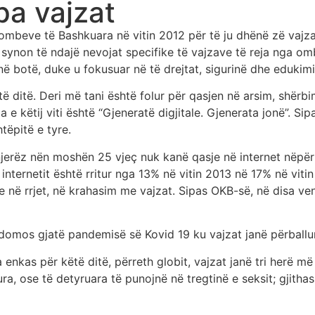
pa vajzat
mbeve të Bashkuara në vitin 2012 për të ju dhënë zë vajzav
r, synon të ndajë nevojat specifike të vajzave të reja nga om
t në botë, duke u fokusuar në të drejtat, sigurinë dhe edukim
ë ditë. Deri më tani është folur për qasjen në arsim, shërb
a e këtij viti është “Gjeneratë digjitale. Gjenerata jonë”. 
tëpitë e tyre.
jerëz nën moshën 25 vjeç nuk kanë qasje në internet nëpër 
ë internetit është rritur nga 13% në vitin 2013 në 17% në vit
ë rrjet, në krahasim me vajzat. Sipas OKB-së, në disa ven
sidomos gjatë pandemisë së Kovid 19 ku vajzat janë përball
 enkas për këtë ditë, përreth globit, vajzat janë tri herë 
tura, ose të detyruara të punojnë në tregtinë e seksit; gjit