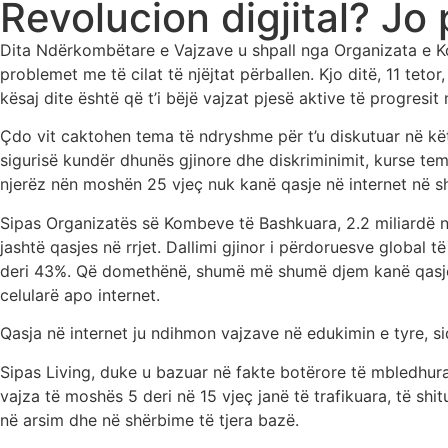
Revolucion digjital? Jo 
Dita Ndërkombëtare e Vajzave u shpall nga Organizata e Ko
problemet me të cilat të njëjtat përballen. Kjo ditë, 11 teto
kësaj dite është që t’i bëjë vajzat pjesë aktive të progresi
Çdo vit caktohen tema të ndryshme për t’u diskutuar në kët
sigurisë kundër dhunës gjinore dhe diskriminimit, kurse tem
njerëz nën moshën 25 vjeç nuk kanë qasje në internet në sh
Sipas Organizatës së Kombeve të Bashkuara, 2.2 miliardë n
jashtë qasjes në rrjet. Dallimi gjinor i përdoruesve global t
deri 43%. Që domethënë, shumë më shumë djem kanë qasje n
celularë apo internet.
Qasja në internet ju ndihmon vajzave në edukimin e tyre, 
Sipas Living, duke u bazuar në fakte botërore të mbledhura
vajza të moshës 5 deri në 15 vjeç janë të trafikuara, të shi
në arsim dhe në shërbime të tjera bazë.