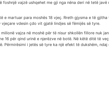
ë foshnjë vajzë ushqehet me gji nga nëna deri në tetë javë
htë e martuar para moshës 18 vjeç. Rreth gjysma e të gjitha
vjeçare vdesin çdo vit gjatë lindjes së fëmijës së tyre.
milionë vajza në moshë për të nisur shkollën fillore nuk ja
e 16 për qind urinë e njerëzve në botë. Në këtë ditë të ve
ë. Përmirësimi i jetës së tyre ka një efekt të dukshëm, ndaj 