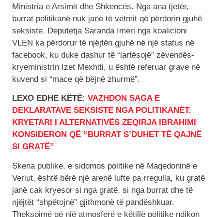
Ministria e Arsimit dhe Shkencës. Nga ana tjetër,
burrat politikanë nuk janë të vetmit që përdorin gjuhë
seksiste. Deputetja Saranda Imeri nga koalicioni
VLEN ka përdorur të njëjtën gjuhë në një status në
facebook, ku duke dashur të “lartësojë” zëvendës-
kryeministrin Izet Mexhiti, u është referuar grave në
kuvend si “mace që bëjnë zhurmë”.
LEXO EDHE KËTË:
VAZHDON SAGA E
DEKLARATAVE SEKSISTE NGA POLITIKANËT:
KRYETARI I ALTERNATIVËS ZEQIRJA IBRAHIMI
KONSIDERON QË “BURRAT S’DUHET TË QAJNË
SI GRATË”
Skena publike, e sidomos politike në Maqedoninë e
Veriut, është bërë një arenë lufte pa rregulla, ku gratë
janë cak kryesor si nga gratë, si nga burrat dhe të
njëjtët “shpëtojnë” gjithmonë të pandëshkuar.
Theksojmë që një atmosferë e këtillë politike ndikon