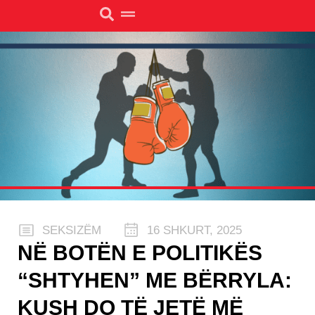
SEKSIZËM
16 SHKURT, 2025
NË BOTËN E POLITIKËS
“SHTYHEN” ME BËRRYLA:
KUSH DO TË JETË MË