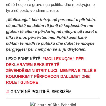
në tërheqjen e grave nga politika dhe moskyçjen e
tyre në poste vendimmarrëse.
„Mollëkuqja” bën thirrje që personat e përfshirë
në politikë pa dallim të jenë të kujdesshëm me
gjuhën të cilën e përdorin, në mënyrë që rastet e
tilla të mos përsëriten më. Politikanët kanë
ndikim të madh te publiku dhe duhet të mbajnë
përgjegjësi për mënyrën se si ju drejtohen.
LEXO EDHE KËTË:
“MOLLËKUQJA” PËR
DEKLARATËN SEKSISTE TË
ZËVENDËSMINISTRIT LUÇI: MËNYRA E TILLË E
KOMUNIKIMIT PËRFORCON DALLIMET DHE
ROLET GJINORE
GRATË NË POLITIKË
,
SEKSIZËM