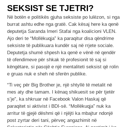
SEKSIST SE TJETRI?
Në botën e politikës gjuha seksiste po lulëzon, si nga
burrat ashtu edhe nga gratë. Cak kësaj here ka qenë
deputetja Saranda Imeri Stafai nga koalicioni VLEN.
Ajo deri te “Mollëkuqja” ka paraqitur disa qëndrime
seksiste të publikuara kundër saj në rrjete sociale.
Deputetja shumë shpesh ka qenë e vënë në qendër
të ofendimeve për shkak të profesionit të saj si
këngëtare, si pasojë e një mentaliteti seksist që rolin
e gruas nuk e sheh në sferën publike.
“Ti veç për Big Brother je, një shtyllë të metalit në
mes aty dhe tamam. I kënaq shikuesit se për tjetër
s’je”, ka shkruar në Facebook Valon Haskaj që
paraqitet si aktivist i BDI-së. “Mollëkuqja” nuk ka
arritur të gjejë dëshmi që i njëjti ka mbajtur ndonjë
post zyrtar deri tani, përveç angazhimit në