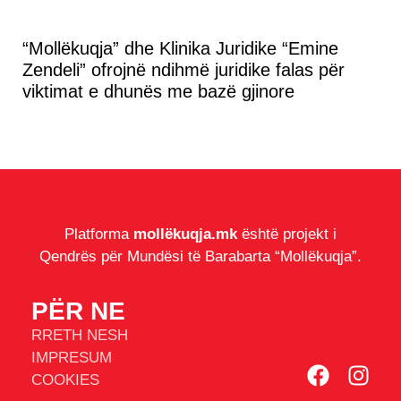
“Mollëkuqja” dhe Klinika Juridike “Emine
Zendeli” ofrojnë ndihmë juridike falas për
viktimat e dhunës me bazë gjinore
Platforma
mollëkuqja.mk
është projekt i
Qendrës për Mundësi të Barabarta “Mollëkuqja”.
PËR NE
RRETH NESH
IMPRESUM
COOKIES