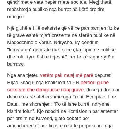
qëndrimet e veta nëpër rrjete sociale. Megjithatë,
mbështetja publike nga burrat në këtë drejtim
mungon.
Një gjuhë e tillë seksiste që vë në pah pamjen fizike
të grave është mjaft prezente në sferën publike në
Maqedoninë e Veriut. Ndryshe, ky qëndrim
“konstaton” që gratë nuk kanë çka japin në politikë
dhe roli i tyre është thjeshtë për të kënaqur sytë e
burrave.
Nga ana tjetër,
vetëm pak muaj më parë
deputeti
Rijad Shaqiri nga koalicioni VLEN
përdori gjuhë
seksiste dhe denigruese ndaj grave
, duke ju drejtuar
deputetes së atëhershme nga Fronti Evropian, Ilire
Dauti, me shprehjen: “Po të ishe burrë, ndryshe
kishim folur”. Kjo ndodhi në Komisionin parlamentar
për arsim në Kuvend, gjatë debatit për
amendamentet për ligjet e reja të propozuara nga