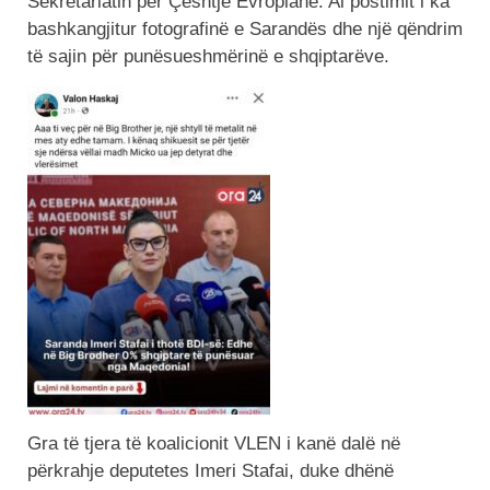
Sekretariatin për Çështje Evropiane. Ai postimit i ka
bashkangjitur fotografinë e Sarandës dhe një qëndrim
të sajin për punësueshmërinë e shqiptarëve.
Gra të tjera të koalicionit VLEN i kanë dalë në
përkrahje deputetes Imeri Stafai, duke dhënë