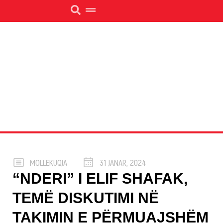
MOLLËKUQJA
31 JANAR, 2024
“NDERI” I ELIF SHAFAK,
TEMË DISKUTIMI NË
TAKIMIN E PËRMUAJSHËM