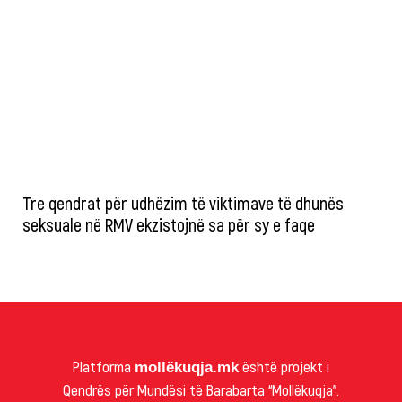
Tre qendrat për udhëzim të viktimave të dhunës
seksuale në RMV ekzistojnë sa për sy e faqe
Platforma
është projekt i
mollëkuqja.mk
Qendrës për Mundësi të Barabarta “Mollëkuqja”.