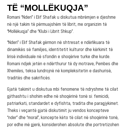
TË “MOLLËKUQJA”
Romani “Nderi” i Elif Shafak u diskutua mbrëmjen e djeshme
në një takim të përmuajshëm të librit, me organizim të
“Mollëkuqja” dhe “Klubi i Librit Shkup”.
“Nderi” i Elif Shafak gërmon në shtresat e ndërlikuara të
dinamikës së familjes, identitetit kulturor dhe kërkimit të
lirisë individuale në sfondin e shoqërive turke dhe kurde.
Romani ndjek jetën e ndërthurur të dy motrave, Pembes dhe
Xhemiles, teksa lundrojnë në kompleksitetin e dashurisë,
traditës dhe sakrificës.
Gjatë takimit u diskutua mbi fenomene të ndryshme të cilat
gjithashtu i shohim edhe në shoqërinë tonë si: femicidi,
patriarkati, standardet e dyfishta, tradita dhe paragjykimet.
Theks i veçantë gjatë diskutimit ju vendos koncepteve
“nder” dhe “moral”, koncepte këto të cilat në shoqërinë tonë,
por edhe më gjerë, konsiderohen absolute dhe portretizohen