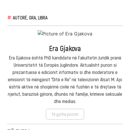
AUTORË
,
GRA
,
LIBRA
Era Gjakova
Era Gjakova është PhD kandidate në Fakultetin Juridik pranë
Universitetit të Evropës Juglindore. Aktualisht punon si
prezantuese e edicionit informativ si dhe moderatore e
emisionit të mëngjesit "Ditë e Re" në televizionin Alsat M. Ajo
është aktive në shoqërinë civile në fushën e të drejtave të
njeriut, barazisë gjinore, dhunës në familje, krimeve seksuale
dhe medias.
Të gjitha postet