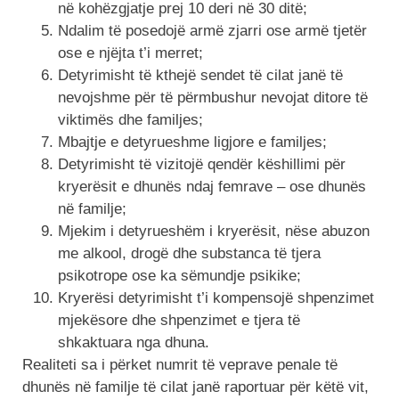
në kohëzgjatje prej 10 deri në 30 ditë;
Ndalim të posedojë armë zjarri ose armë tjetër
ose e njëjta t’i merret;
Detyrimisht të kthejë sendet të cilat janë të
nevojshme për të përmbushur nevojat ditore të
viktimës dhe familjes;
Mbajtje e detyrueshme ligjore e familjes;
Detyrimisht të vizitojë qendër këshillimi për
kryerësit e dhunës ndaj femrave – ose dhunës
në familje;
Mjekim i detyrueshëm i kryerësit, nëse abuzon
me alkool, drogë dhe substanca të tjera
psikotrope ose ka sëmundje psikike;
Kryerësi detyrimisht t’i kompensojë shpenzimet
mjekësore dhe shpenzimet e tjera të
shkaktuara nga dhuna.
Realiteti sa i përket numrit të veprave penale të
dhunës në familje të cilat janë raportuar për këtë vit,