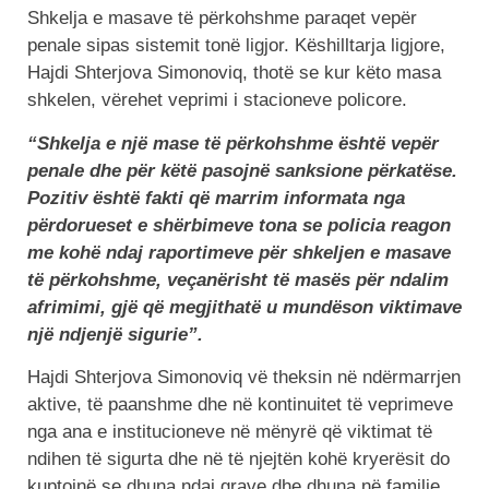
Shkelja e masave të përkohshme paraqet vepër
penale sipas sistemit tonë ligjor. Këshilltarja ligjore,
Hajdi Shterjova Simonoviq, thotë se kur këto masa
shkelen, vërehet veprimi i stacioneve policore.
“Shkelja e një mase të përkohshme është vepër
penale dhe për këtë pasojnë sanksione përkatëse.
Pozitiv është fakti që marrim informata nga
përdorueset e shërbimeve tona se policia reagon
me kohë ndaj raportimeve për shkeljen e masave
të përkohshme, veçanërisht të masës për ndalim
afrimimi, gjë që megjithatë u mundëson viktimave
një ndjenjë sigurie”.
Hajdi Shterjova Simonoviq vë theksin në ndërmarrjen
aktive, të paanshme dhe në kontinuitet të veprimeve
nga ana e institucioneve në mënyrë që viktimat të
ndihen të sigurta dhe në të njejtën kohë kryerësit do
kuptojnë se dhuna ndaj grave dhe dhuna në familje