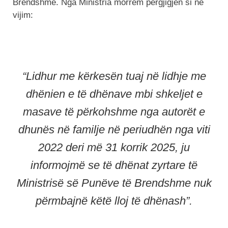
Brendshme. Nga Ministria morrëm përgjigjen si në
vijim:
“Lidhur me kërkesën tuaj në lidhje me
dhënien e të dhënave mbi shkeljet e
masave të përkohshme nga autorët e
dhunës në familje në periudhën nga viti
2022 deri më 31 korrik 2025, ju
informojmë se të dhënat zyrtare të
Ministrisë së Punëve të Brendshme nuk
përmbajnë këtë lloj të dhënash”.