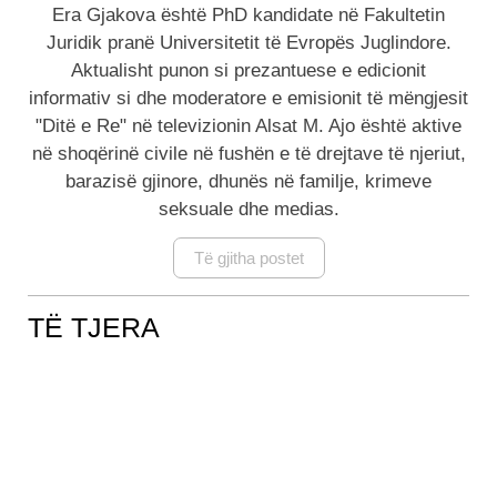
Era Gjakova është PhD kandidate në Fakultetin
Juridik pranë Universitetit të Evropës Juglindore.
Aktualisht punon si prezantuese e edicionit
informativ si dhe moderatore e emisionit të mëngjesit
"Ditë e Re" në televizionin Alsat M. Ajo është aktive
në shoqërinë civile në fushën e të drejtave të njeriut,
barazisë gjinore, dhunës në familje, krimeve
seksuale dhe medias.
Të gjitha postet
TË TJERA