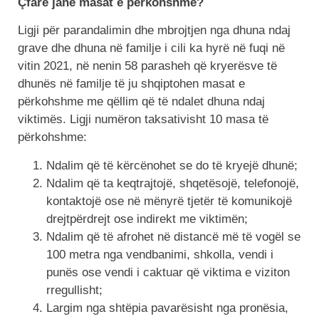
Çfarë janë masat e përkohshme?
Ligji për parandalimin dhe mbrojtjen nga dhuna ndaj
grave dhe dhuna në familje i cili ka hyrë në fuqi në
vitin 2021, në nenin 58 parasheh që kryerësve të
dhunës në familje të ju shqiptohen masat e
përkohshme me qëllim që të ndalet dhuna ndaj
viktimës. Ligji numëron taksativisht 10 masa të
përkohshme:
Ndalim që të kërcënohet se do të kryejë dhunë;
Ndalim që ta keqtrajtojë, shqetësojë, telefonojë,
kontaktojë ose në mënyrë tjetër të komunikojë
drejtpërdrejt ose indirekt me viktimën;
Ndalim që të afrohet në distancë më të vogël se
100 metra nga vendbanimi, shkolla, vendi i
punës ose vendi i caktuar që viktima e viziton
rregullisht;
Largim nga shtëpia pavarësisht nga pronësia,