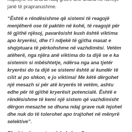
janë të prapranushme.
“Është e rëndësishme që sistemi të reagojë
menjëherë ose të paktën në kohë, të reagojë për
të gjithë njësoj, pavarësisht kush është viktima
apo kryerësi, dhe t’i ndjekë të gjitha masat e
shqiptuara të përkohshme në vazhdimësi. Vetëm
atëherë, nga njëra anë viktima do ta dijë se e ka
sistemin si mbështetje, ndërsa nga ana tjetër
kryerësi do ta dijë se sistemi është ai kundër të
cilit ai po shkon, e jo viktima! Me këtë dërgohet
një mesazh si për atë kryerës të vetëm, ashtu
edhe për të gjithë kryerësit potencialë. Është e
rëndësishme të kemi një sistem që vazhdimisht
dërgon mesazhe se dhuna ndaj grave nuk lejohet
dhe nuk do të tolerohet apo trajtohet në mënyrë
selektive”.