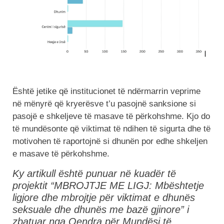
Është jetike që institucionet të ndërmarrin veprime
në mënyrë që kryerësve t’u pasojnë sanksione si
pasojë e shkeljeve të masave të përkohshme. Kjo do
të mundësonte që viktimat të ndihen të sigurta dhe të
motivohen të raportojnë si dhunën por edhe shkeljen
e masave të përkohshme.
Ky artikull është punuar në kuadër të
projektit “MBROJTJЕ ME LIGJ: Мbështetje
ligjore dhe mbrojtje për viktimat e dhunës
seksuale dhe dhunës me bazë gjinore” i
zbatuar nga Qendra për Mundësi të