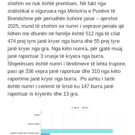
shohim se nuk është premtues. Në fakt nga
statistikat e siguruara nga Ministria e Punëve të
Brendshme për periudhën kohore janar – qershor
2025, mund të shohim se numri i veprave penale që
lidhen me dhunën në familje është 512 nga të cilat
474 prej tyre janë kryer nga burra dhe 55 prej tyre
janë kryer nga gra. Nga këto numra, për gjatë muaj
janë raportuar 3 vrasje të kryera nga burra.
Shqetësues është numri i lëndimeve të lehta trupore,
pasi që 336 vepra janë raportuar dhe 310 nga këto
raportime janë kryer nga burra. Po ashtu i lartë
është numri i cenimit të lirisë ku 147 burra janë
raportuar is kryerës dhe 13 gra.