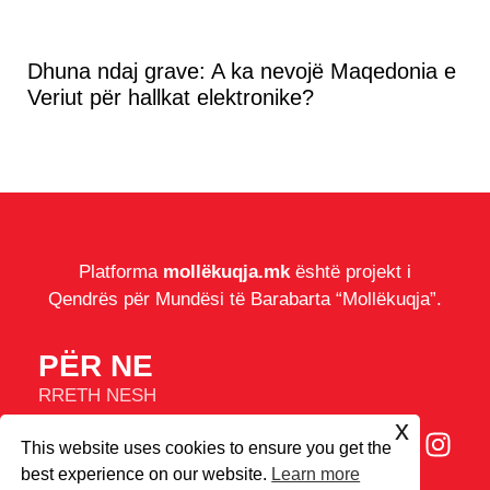
Dhuna ndaj grave: A ka nevojë Maqedonia e
Veriut për hallkat elektronike?
Platforma
mollëkuqja.mk
është projekt i
Qendrës për Mundësi të Barabarta “Mollëkuqja”.
PËR NE
RRETH NESH
IMPRESUM
x
This website uses cookies to ensure you get the
COOKIES
best experience on our website.
Learn more