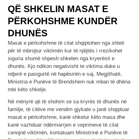
QË SHKELIN MASAT E
PËRKOHSHME KUNDËR
DHUNËS
Masat e përkohshme të cilat shqiptohen nga shteti
për të mbrojtur viktimën kur të njëjtës i rrezikohet
siguria shumë shpesh shkelen nga kryerësit e
dhunës. Kjo ndikon negativisht te viktima duke u
ndjerë e pasigurtë në hapësirën e saj. Megjithatë,
Ministria e Punëve të Brendshem nuk mban të dhëna
mbi këto shkelje.
Në mënyrë që të shohim se sa kryrës të dhunës në
familje, të cilëve me vendim gjykate u janë shqiptuar
masat e përkohshme, kanë shkelur këto masa dhe
kanë vazhduar ndërmarrjen e veprimeve të cilat
cenojnë viktimën, kontatuam Ministrinë e Punëve të