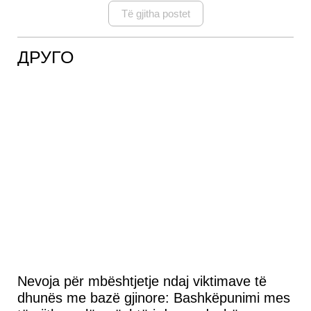
Të gjitha postet
ДРУГО
Nevoja për mbështjetje ndaj viktimave të
dhunës me bazë gjinore: Bashkëpunimi mes