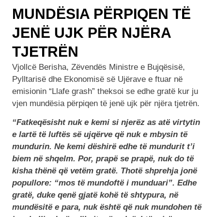
MUNDËSIA PËRPIQEN TË
JENË UJK PËR NJËRA
TJETRËN
Vjollcë Berisha, Zëvendës Ministre e Bujqësisë,
Pylltarisë dhe Ekonomisë së Ujërave e ftuar në
emisionin “Llafe grash” theksoi se edhe gratë kur ju
vjen mundësia përpiqen të jenë ujk për njëra tjetrën.
“Fatkeqësisht nuk e kemi si njerëz as atë virtytin
e lartë të luftës së ujqërve që nuk e mbysin të
mundurin. Ne kemi dëshirë edhe të mundurit t’i
biem në shqelm. Por, prapë se prapë, nuk do të
kisha thënë që vetëm gratë. Thotë shprehja jonë
popullore: “mos të mundoftë i munduari”. Edhe
gratë, duke qenë gjatë kohë të shtypura, në
mundësitë e para, nuk është që nuk mundohen të