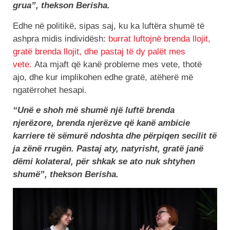
grua”, thekson Berisha.
Edhe në politikë, sipas saj, ku ka luftëra shumë të
ashpra midis individësh:
burrat luftojnë brenda llojit,
gratë brenda llojit, dhe pastaj të dy palët mes
vete.
Ata mjaft që kanë probleme mes vete, thotë
ajo, dhe kur implikohen edhe gratë, atëherë më
ngatërrohet hesapi.
“Unë e shoh më shumë një luftë brenda
njerëzore, brenda njerëzve që kanë ambicie
karriere të sëmurë ndoshta dhe përpiqen secilit të
ja zënë rrugën. Pastaj aty, natyrisht, gratë janë
dëmi kolateral, për shkak se ato nuk shtyhen
shumë”, thekson Berisha.