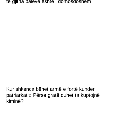
të gjitha palëve është i domosdoshëm
Kur shkenca bëhet armë e fortë kundër
patriarkatit: Përse gratë duhet ta kuptojnë
kiminë?