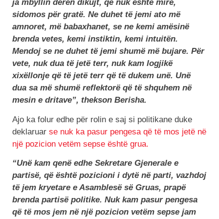
ja mbyllin derën dikujt, që nuk është mirë,
sidomos për gratë. Ne duhet të jemi ato më
amnoret, më babaxhanet, se ne kemi amësinë
brenda vetes, kemi instiktin, kemi intuitën.
Mendoj se ne duhet të jemi shumë më bujare. Për
vete, nuk dua të jetë terr, nuk kam logjikë
xixëllonje që të jetë terr që të dukem unë. Unë
dua sa më shumë reflektorë që të shquhem në
mesin e dritave”, thekson Berisha.
Ajo ka folur edhe për rolin e saj si politikane duke
deklaruar
se nuk ka pasur pengesa që të mos jetë në
një pozicion vetëm sepse është grua.
“Unë kam qenë edhe Sekretare Gjenerale e
partisë, që është pozicioni i dytë në parti, vazhdoj
të jem kryetare e Asamblesë së Gruas, prapë
brenda partisë politike. Nuk kam pasur pengesa
që të mos jem në një pozicion vetëm sepse jam