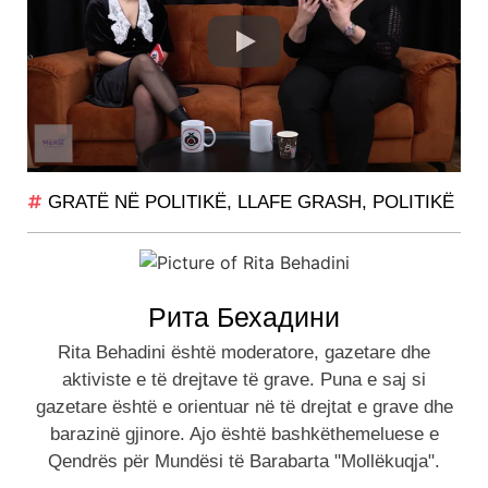
GRATË NË POLITIKË
,
LLAFE GRASH
,
POLITIKË
Рита Бехадини
Rita Behadini është moderatore, gazetare dhe
aktiviste e të drejtave të grave. Puna e saj si
gazetare është e orientuar në të drejtat e grave dhe
barazinë gjinore. Ajo është bashkëthemeluese e
Qendrës për Mundësi të Barabarta "Mollëkuqja".