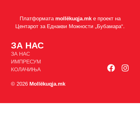
Платформата
mollëkuqja.mk
е проект на
Центарот за Еднакви Можности „Бубамара“.
ЗА НАС
ЗА НАС
ИМПРЕСУМ
КОЛАЧИЊА
© 2026
Mollëkuqja.mk