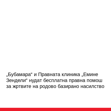
„Бубамара“ и Правната клиника „Емине
Зендели“ нудат бесплатна правна помош
за жртвите на родово базирано насилство