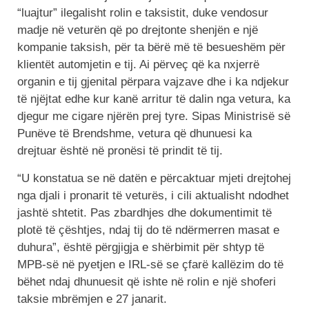
“luajtur” ilegalisht rolin e taksistit, duke vendosur
madje në veturën që po drejtonte shenjën e një
kompanie taksish, për ta bërë më të besueshëm për
klientët automjetin e tij. Ai përveç që ka nxjerrë
organin e tij gjenital përpara vajzave dhe i ka ndjekur
të njëjtat edhe kur kanë arritur të dalin nga vetura, ka
djegur me cigare njërën prej tyre. Sipas Ministrisë së
Punëve të Brendshme, vetura që dhunuesi ka
drejtuar është në pronësi të prindit të tij.
“U konstatua se në datën e përcaktuar mjeti drejtohej
nga djali i pronarit të veturës, i cili aktualisht ndodhet
jashtë shtetit. Pas zbardhjes dhe dokumentimit të
plotë të çështjes, ndaj tij do të ndërmerren masat e
duhura”, është përgjigja e shërbimit për shtyp të
MPB-së në pyetjen e IRL-së se çfarë kallëzim do të
bëhet ndaj dhunuesit që ishte në rolin e një shoferi
taksie mbrëmjen e 27 janarit.