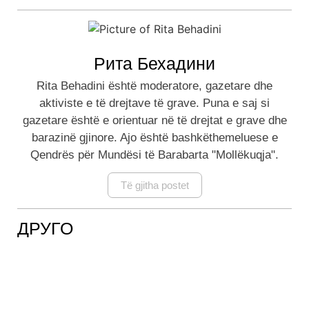
Рита Бехадини
Rita Behadini është moderatore, gazetare dhe
aktiviste e të drejtave të grave. Puna e saj si
gazetare është e orientuar në të drejtat e grave dhe
barazinë gjinore. Ajo është bashkëthemeluese e
Qendrës për Mundësi të Barabarta "Mollëkuqja".
Të gjitha postet
ДРУГО