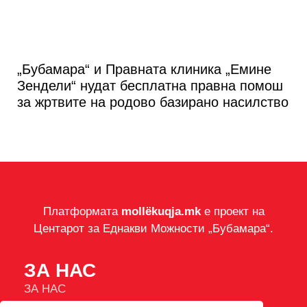
„Бубамара“ и Правната клиника „Емине
Зендели“ нудат бесплатна правна помош
за жртвите на родово базирано насилство
Платформата
mollëkuqja.mk
е проект на
Центарот за Еднакви Можности „Бубамара“.
ЗА НАС
ЗА НАС
ИМПРЕСУМ