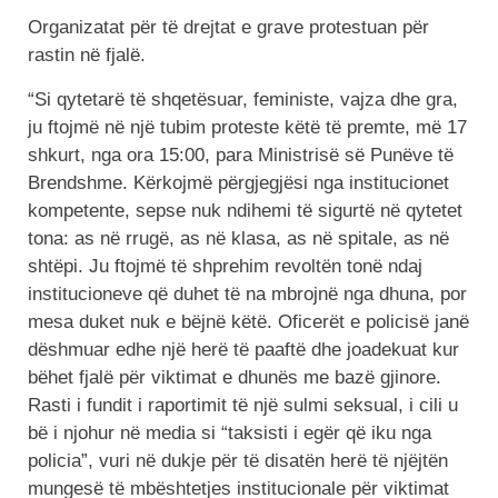
Organizatat për të drejtat e grave protestuan për
rastin në fjalë.
“Si qytetarë të shqetësuar, feministe, vajza dhe gra,
ju ftojmë në një tubim proteste këtë të premte, më 17
shkurt, nga ora 15:00, para Ministrisë së Punëve të
Brendshme. Kërkojmë përgjegjësi nga institucionet
kompetente, sepse nuk ndihemi të sigurtë në qytetet
tona: as në rrugë, as në klasa, as në spitale, as në
shtëpi. Ju ftojmë të shprehim revoltën tonë ndaj
institucioneve që duhet të na mbrojnë nga dhuna, por
mesa duket nuk e bëjnë këtë. Oficerët e policisë janë
dëshmuar edhe një herë të paaftë dhe joadekuat kur
bëhet fjalë për viktimat e dhunës me bazë gjinore.
Rasti i fundit i raportimit të një sulmi seksual, i cili u
bë i njohur në media si “taksisti i egër që iku nga
policia”, vuri në dukje për të disatën herë të njëjtën
mungesë të mbështetjes institucionale për viktimat