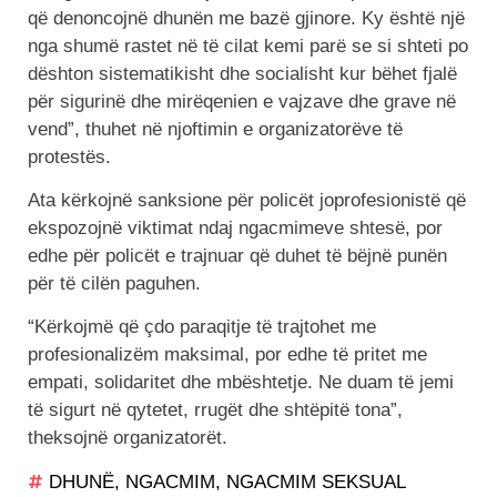
që denoncojnë dhunën me bazë gjinore. Ky është një
nga shumë rastet në të cilat kemi parë se si shteti po
dështon sistematikisht dhe socialisht kur bëhet fjalë
për sigurinë dhe mirëqenien e vajzave dhe grave në
vend”, thuhet në njoftimin e organizatorëve të
protestës.
Ata kërkojnë sanksione për policët joprofesionistë që
ekspozojnë viktimat ndaj ngacmimeve shtesë, por
edhe për policët e trajnuar që duhet të bëjnë punën
për të cilën paguhen.
“Kërkojmë që çdo paraqitje të trajtohet me
profesionalizëm maksimal, por edhe të pritet me
empati, solidaritet dhe mbështetje. Ne duam të jemi
të sigurt në qytetet, rrugët dhe shtëpitë tona”,
theksojnë organizatorët.
DHUNË
,
NGACMIM
,
NGACMIM SEKSUAL