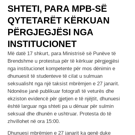
SHTETI, PARA MPB-SË
QYTETARËT KËRKUAN
PËRGJEGJËSI NGA
INSTITUCIONET
Më datë 17 shkurt, para Ministrisë së Punëve të
Brendshme u protestua për të kërkuar përgjegjësi
nga institucionet kompetente për mos dënimin e
dhunuesit të studenteve të cilat u sulmuan
seksualisht nga një taksist mbrëmjen e 27 janarit.
Ndonëse janë publikuar fotografi të veturës dhe
ekziston evidencë për gjetjen e të njëjtit, dhunuesi
është larguar nga shteti pa u dënuar për sulmin
seksual dhe dhunën e ushtruar. Protesta do të
zhvillohet në ora 15:00.
Dhunuesi mbrëmjen e 27 janarit ka qenë duke