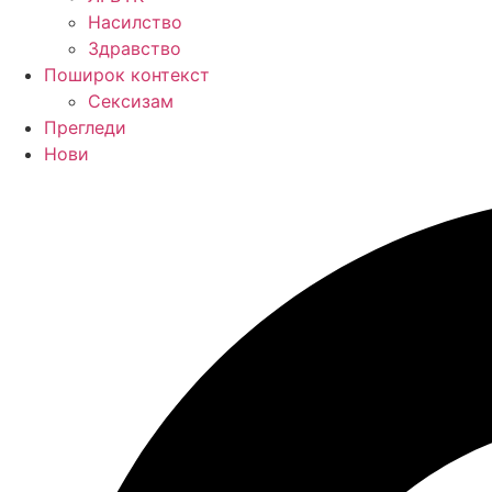
Насилство
Здравство
Поширок контекст
Сексизам
Прегледи
Нови