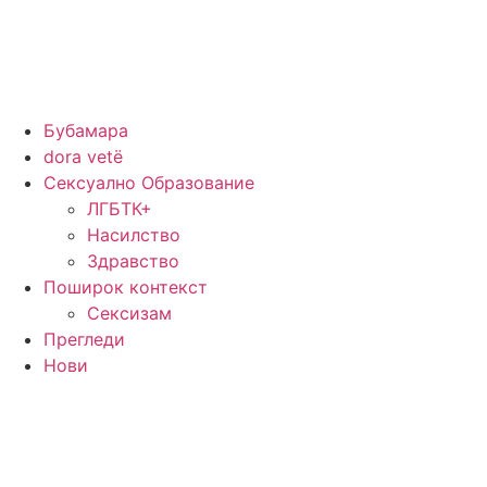
Бубамара
dora vetë
Сексуално Образование
ЛГБТК+
Насилство
Здравство
Поширок контекст
Сексизам
Прегледи
Нови