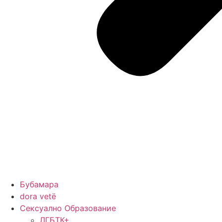
Бубамара
dora vetë
Сексуално Образование
ЛГБТК+