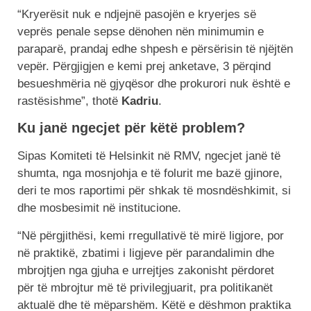
“Kryerësit nuk e ndjejnë pasojën e kryerjes së
veprës penale sepse dënohen nën minimumin e
paraparë, prandaj edhe shpesh e përsërisin të njëjtën
vepër. Përgjigjen e kemi prej anketave, 3 përqind
besueshmëria në gjyqësor dhe prokurori nuk është e
rastësishme”, thotë
Kadriu
.
Ku janë ngecjet për këtë problem?
Sipas Komiteti të Helsinkit në RMV, ngecjet janë të
shumta, nga mosnjohja e të folurit me bazë gjinore,
deri te mos raportimi për shkak të mosndëshkimit, si
dhe mosbesimit në institucione.
“Në përgjithësi, kemi rregullativë të mirë ligjore, por
në praktikë, zbatimi i ligjeve për parandalimin dhe
mbrojtjen nga gjuha e urrejtjes zakonisht përdoret
për të mbrojtur më të privilegjuarit, pra politikanët
aktualë dhe të mëparshëm. Këtë e dëshmon praktika