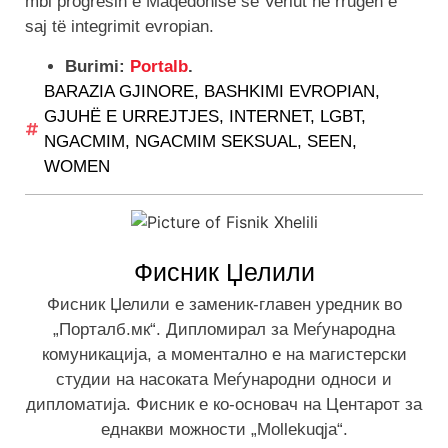
mbi progresin e Maqedonisë së Veriut në rrugën e
saj të integrimit evropian.
Burimi:
Portalb
.
BARAZIA GJINORE
,
BASHKIMI EVROPIAN
,
GJUHË E URREJTJES
,
INTERNET
,
LGBT
,
NGACMIM
,
NGACMIM SEKSUAL
,
SEEN
,
WOMEN
Фисник Џелили
Фисник Џелили е заменик-главен уредник во
„Порталб.мк“. Дипломирал за Меѓународна
комуникација, а моментално е на магистерски
студии на насоката Меѓународни односи и
дипломатија. Фисник е ко-основач на Центарот за
еднакви можности „Mollekuqja“.