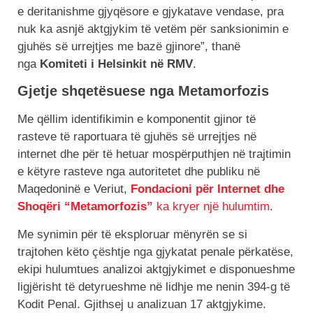
e deritanishme gjyqësore e gjykatave vendase, pra
nuk ka asnjë aktgjykim të vetëm për sanksionimin e
gjuhës së urrejtjes me bazë gjinore”, thanë
nga
Komiteti i Helsinkit në RMV
.
Gjetje shqetësuese nga Metamorfozis
Me qëllim identifikimin e komponentit gjinor të
rasteve të raportuara të gjuhës së urrejtjes në
internet dhe për të hetuar mospërputhjen në trajtimin
e këtyre rasteve nga autoritetet dhe publiku në
Maqedoninë e Veriut,
Fondacioni për Internet dhe
Shoqëri “Metamorfozis”
ka kryer një hulumtim
.
Me synimin për të eksploruar mënyrën se si
trajtohen këto çështje nga gjykatat penale përkatëse,
ekipi hulumtues analizoi aktgjykimet e disponueshme
ligjërisht të detyrueshme në lidhje me nenin 394-g të
Kodit Penal. Gjithsej u analizuan 17 aktgjykime.