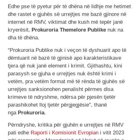
Edhe pse të pyetur për të dhëna në lidhje me hetimet
dhe rastet e gjuhës së urrejtjes me bazë gjinore në
internet në RMV, viktimat dhe kush më tepër janë
kryerësit,
Prokuroria Themelore Publike
nuk na
dha të dhëna.
“Prokuroria Publike nuk i veçon të dyshuarit apo të
dëmtuarit në bazë të gjinisë apo karakteristikave
tjera që nuk janë element i krimit. Gjithashtu, kini
parasysh se gjuha e urrejtjes nuk është krimi i
vetëm, pra vetëm format më të rënda të gjuhës së
urrejtjes sanksionohen penalisht përmes disa
krimeve të ndryshme, ndërsa për pjesën tjetër
parashikohet lloj tjetër përgjegjësie”, thanë
nga
Prokuroria
.
Përndryshe, kritika për gjuhën e urrejtjes në RMV
pati edhe
Raporti i Komisionit Evropian
i vitit 2023