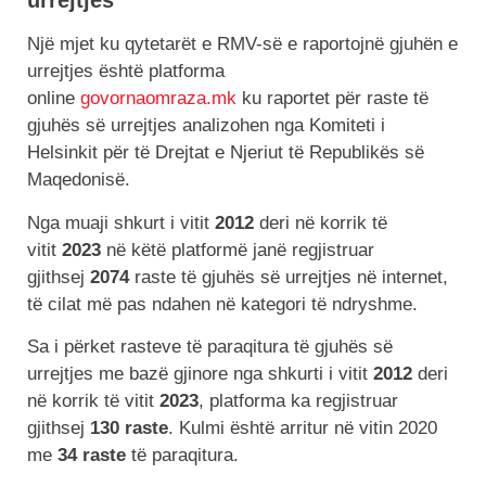
urrejtjes
Një mjet ku qytetarët e RMV-së e raportojnë gjuhën e
urrejtjes është platforma
online
govornaomraza.mk
ku raportet për raste të
gjuhës së urrejtjes analizohen nga Komiteti i
Helsinkit për të Drejtat e Njeriut të Republikës së
Maqedonisë.
Nga muaji shkurt i vitit
2012
deri në korrik të
vitit
2023
në këtë platformë janë regjistruar
gjithsej
2074
raste të gjuhës së urrejtjes në internet,
të cilat më pas ndahen në kategori të ndryshme.
Sa i përket rasteve të paraqitura të gjuhës së
urrejtjes me bazë gjinore nga shkurti i vitit
2012
deri
në korrik të vitit
2023
, platforma ka regjistruar
gjithsej
130 raste
. Kulmi është arritur në vitin 2020
me
34 raste
të paraqitura.