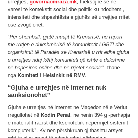
urrejtjes,
govornaomraza.mk
, theksojnë se në
varësi të kontekstit social dhe politik ku ndodhemi,
intensiteti dhe shpeshtësia e gjuhës së urrejtjes rritet
ose zvogëlohet.
“
Për shembull, gjatë muajit të Krenarisë, në raport
me rritjen e dukshmërisë të komunitetit LGBTI dhe
organizimit të Paradës së Krenarisë u rrit edhe gjuha
e urrejtjes ndaj këtij komuniteti që ishte e dukshme
në hapësirën online dhe në rrjetet sociale
”, thanë
nga
Komiteti i Helsinkit në RMV.
“Gjuha e urrejtjes në internet nuk
sanksionohet”
Gjuha e urrejtjes në internet në Maqedoninë e Veriut
rregullohet në
Kodin
Penal
, në nenin 394 g -përhapja
e materialit racist dhe ksenofobik nëpërmjet sistemit
kompjuterik”. Ky nen përshkruan gjithashtu arsyet