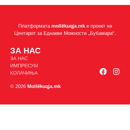
Платформата
mollëkuqja.mk
е проект на
Центарот за Еднакви Можности „Бубамара“.
ЗА НАС
ЗА НАС
ИМПРЕСУМ
КОЛАЧИЊА
© 2026
Mollëkuqja.mk