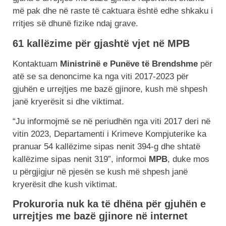
më pak dhe në raste të caktuara është edhe shkaku i
rritjes së dhunë fizike ndaj grave.
61 kallëzime për gjashtë vjet në MPB
Kontaktuam
Ministrinë e Punëve të Brendshme
për
atë se sa denoncime ka nga viti 2017-2023 për
gjuhën e urrejtjes me bazë gjinore, kush më shpesh
janë kryerësit si dhe viktimat.
“Ju informojmë se në periudhën nga viti 2017 deri në
vitin 2023, Departamenti i Krimeve Kompjuterike ka
pranuar 54 kallëzime sipas nenit 394-g dhe shtatë
kallëzime sipas nenit 319”, informoi
MPB
, duke mos
u përgjigjur në pjesën se kush më shpesh janë
kryerësit dhe kush viktimat.
Prokuroria nuk ka të dhëna për gjuhën e
urrejtjes me bazë gjinore në internet