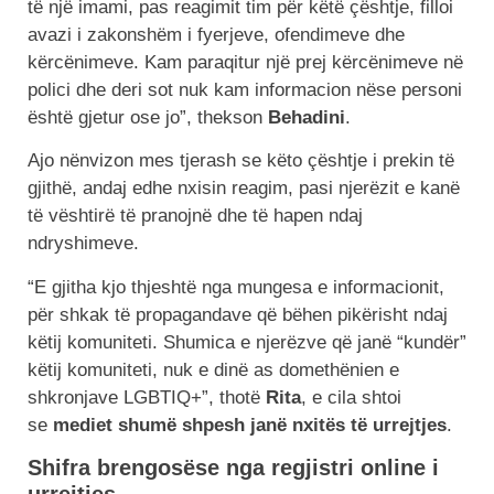
të një imami, pas reagimit tim për këtë çështje, filloi
avazi i zakonshëm i fyerjeve, ofendimeve dhe
kërcënimeve. Kam paraqitur një prej kërcënimeve në
polici dhe deri sot nuk kam informacion nëse personi
është gjetur ose jo”, thekson
Behadini
.
Ajo nënvizon mes tjerash se këto çështje i prekin të
gjithë, andaj edhe nxisin reagim, pasi njerëzit e kanë
të vështirë të pranojnë dhe të hapen ndaj
ndryshimeve.
“E gjitha kjo thjeshtë nga mungesa e informacionit,
për shkak të propagandave që bëhen pikërisht ndaj
këtij komuniteti. Shumica e njerëzve që janë “kundër”
këtij komuniteti, nuk e dinë as domethënien e
shkronjave LGBTIQ+”, thotë
Rita
, e cila shtoi
se
mediet shumë shpesh janë nxitës të urrejtjes
.
Shifra brengosëse nga regjistri online i