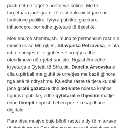
postimet në faqet e portaleve online. Më të
targetuara janë gratë, të cilat zakonisht janë në
funksione publike, fytyra publike, gazetare,
influencere, por edhe qytetarë të thjeshtë.
Mes shumë shembujsh, mund të përmendim rastin e
ministres së Mbrojtjes,
Sllavjanka
Petrovska
, e cila
ishte shënjestër e gjuhës së urrejtjes dhe
ofendimeve në rrjetet sociale. Ngjashëm edhe
kryetarja e Qytetit të Shkupit,
Danella
Arsovska
e
cila u përball me gjuhë të urrejtjes me bazë gjinore
nga anë të ndryshme. Ka edhe raste të tjera ku cak
janë
gratë gazetare
dhe
aktiviste
ndërsa krahas
figurave publike, edhe
qytetarët e thjeshtë
madje
edhe
fëmijët
shpesh bëhen pre e kësaj dhune
digjitale.
Para disa muajve bujë bënë rastet e dy të miturave