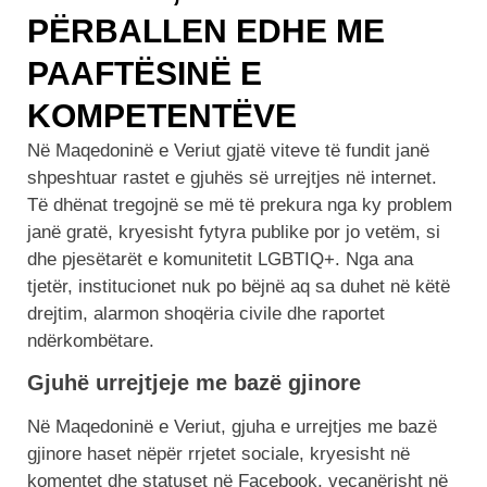
PËRBALLEN EDHE ME
PAAFTËSINË E
KOMPETENTËVE
Në Maqedoninë e Veriut gjatë viteve të fundit janë
shpeshtuar rastet e gjuhës së urrejtjes në internet.
Të dhënat tregojnë se më të prekura nga ky problem
janë gratë, kryesisht fytyra publike por jo vetëm, si
dhe pjesëtarët e komunitetit LGBTIQ+. Nga ana
tjetër, institucionet nuk po bëjnë aq sa duhet në këtë
drejtim, alarmon shoqëria civile dhe raportet
ndërkombëtare.
Gjuhë urrejtjeje me bazë gjinore
Në Maqedoninë e Veriut, gjuha e urrejtjes me bazë
gjinore haset nëpër rrjetet sociale, kryesisht në
komentet dhe statuset në Facebook, veçanërisht në