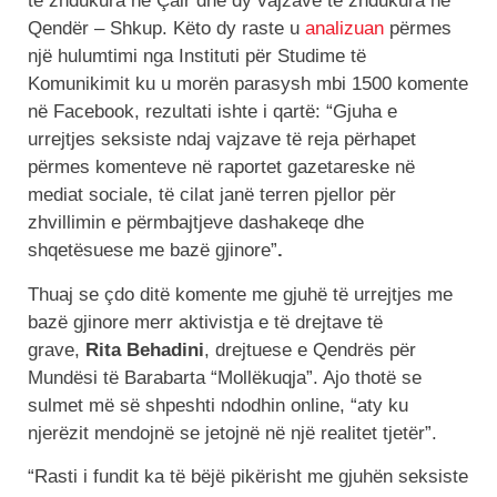
të zhdukura në Çair dhe dy vajzave të zhdukura në
Qendër – Shkup. Këto dy raste u
analizuan
përmes
një hulumtimi nga Instituti për Studime të
Komunikimit ku u morën parasysh mbi 1500 komente
në Facebook, rezultati ishte i qartë: “Gjuha e
urrejtjes seksiste ndaj vajzave të reja përhapet
përmes komenteve në raportet gazetareske në
mediat sociale, të cilat janë terren pjellor për
zhvillimin e përmbajtjeve dashakeqe dhe
shqetësuese me bazë gjinore”
.
Thuaj se çdo ditë komente me gjuhë të urrejtjes me
bazë gjinore merr aktivistja e të drejtave të
grave,
Rita
Behadini
, drejtuese e Qendrës për
Mundësi të Barabarta “Mollëkuqja”. Ajo thotë se
sulmet më së shpeshti ndodhin online, “aty ku
njerëzit mendojnë se jetojnë në një realitet tjetër”.
“Rasti i fundit ka të bëjë pikërisht me gjuhën seksiste