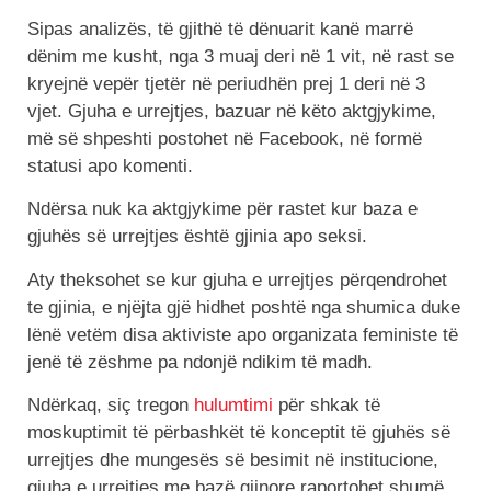
Sipas analizës, të gjithë të dënuarit kanë marrë
dënim me kusht, nga 3 muaj deri në 1 vit, në rast se
kryejnë vepër tjetër në periudhën prej 1 deri në 3
vjet. Gjuha e urrejtjes, bazuar në këto aktgjykime,
më së shpeshti postohet në Facebook, në formë
statusi apo komenti.
Ndërsa nuk ka aktgjykime për rastet kur baza e
gjuhës së urrejtjes është gjinia apo seksi.
Aty theksohet se kur gjuha e urrejtjes përqendrohet
te gjinia, e njëjta gjë hidhet poshtë nga shumica duke
lënë vetëm disa aktiviste apo organizata feministe të
jenë të zëshme pa ndonjë ndikim të madh.
Ndërkaq, siç tregon
hulumtimi
për shkak të
moskuptimit të përbashkët të konceptit të gjuhës së
urrejtjes dhe mungesës së besimit në institucione,
gjuha e urrejtjes me bazë gjinore raportohet shumë