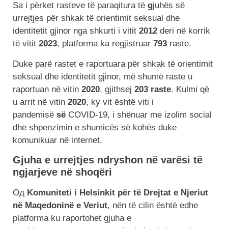
Sa i përket rasteve të paraqitura të
g
juhës së
urrejtjes për shkak të orientimit seksual dhe
identitetit gjinor
nga shkurti i vitit
2012
deri në korrik
të vitit
2023
, platforma ka regjistruar
793
raste.
Duke parë rastet e raportuara për shkak të orientimit
seksual dhe identitetit gjinor, më shumë raste u
raportuan në vitin
2020
, gjithsej
203 raste
. Kulmi që
u arrit në vitin
2020
, ky vit është viti i
pandemisë
së
COVID-19, i shënuar me izolim social
dhe shpenzimin e shumicës së kohës duke
komunikuar në internet.
Gjuha e urrejtjes ndryshon në varësi të
ngjarjeve në shoqëri
Од
Komuniteti i Helsinkit për të Drejtat e Njeriut
në Maqedoninë e Veriut
, nën të cilin është edhe
platforma ku raportohet gjuha e