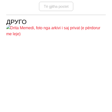
Të gjitha postet
ДРУГО