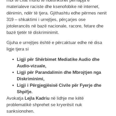
mbi të cilat mund të ndëshkohet përhapja e
materialeve raciste dhe ksenofobike në internet,
dënimin, ndër të tjera. Gjithashtu edhe përmes nenit
319 – shkaktimi i urrejtjes, përçarjes ose
jotolerancës në bazë nacionale, racore, fetare dhe
bazë tjetër të diskriminimit.
Gjuha e urrejtjes është e përcaktuar edhe në disa
ligje tjera si
Ligji për Shërbimet Mediatike Audio dhe
Audio-vizuale,
Ligji për Parandalimin dhe Mbrojtjen nga
Diskriminimi,
Ligji i Përgjegjësisë Civile për Fyerje dhe
Shpifje.
Avokatja
Lejla
Kadriu
në lidhje me këtë
problematikë shprehet se kryerësit nuk
sanksionohen.