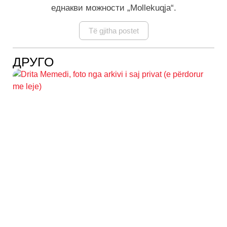
еднакви можности „Mollekuqja“.
Të gjitha postet
ДРУГО