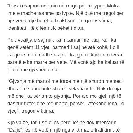
“Pas kësaj më nxirrnin në rrugë për të lypur. Motra
ime e madhe tashmë po lypte. Një ditë më tregoi për
një vend, një hotel të braktisur”, tregon viktima,
identiteti i të cilës nuk bëhet i ditur.
Por, vuajtja e saj nuk ka mbaruar me kaq. Kur ka
qenë vetëm 11 vjet, partneri i saj në atë kohë, i cili
ka qenë më i madh se ajo, i ka gjetur klientë ndërsa
paratë e ka marrë për vete. Më vonë ajo ka kaluar të
jetojë me gjyshen e saj.
“Gjyshja më martoi me forcë me një shurdh memec
dhe ai më abuzonte shumë seksualisht. Nuk duroja
më dhe ika sërish te gjyshja. Por ajo më gjeti një të
dashur tjetër dhe më martoi përsëri. Atëkohë isha 14
vjeç”, tregon viktima.
Kjo vajzë, fati i së cilës përcillet në dokumentarin
“Dalje”, është vetëm një nga viktimat e trafikimit të