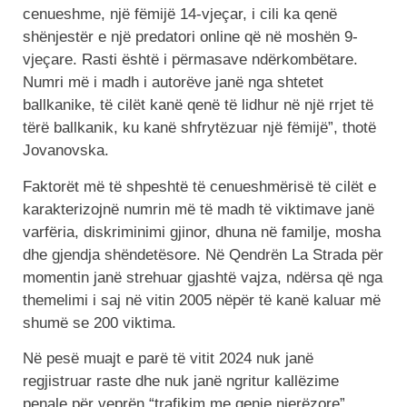
cenueshme, një fëmijë 14-vjeçar, i cili ka qenë
shënjestër e një predatori online që në moshën 9-
vjeçare. Rasti është i përmasave ndërkombëtare.
Numri më i madh i autorëve janë nga shtetet
ballkanike, të cilët kanë qenë të lidhur në një rrjet të
tërë ballkanik, ku kanë shfrytëzuar një fëmijë”, thotë
Jovanovska.
Faktorët më të shpeshtë të cenueshmërisë të cilët e
karakterizojnë numrin më të madh të viktimave janë
varfëria, diskriminimi gjinor, dhuna në familje, mosha
dhe gjendja shëndetësore. Në Qendrën La Strada për
momentin janë strehuar gjashtë vajza, ndërsa që nga
themelimi i saj në vitin 2005 nëpër të kanë kaluar më
shumë se 200 viktima.
Në pesë muajt e parë të vitit 2024 nuk janë
regjistruar raste dhe nuk janë ngritur kallëzime
penale për veprën “trafikim me qenie njerëzore”.