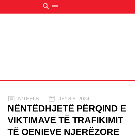
N’THELB
ЈУЛИ 8, 2024
NËNTËDHJETË PËRQIND E
VIKTIMAVE TË TRAFIKIMIT
TË QENIEVE NJERËZORE