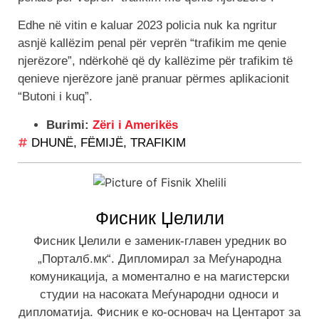
Edhe në vitin e kaluar 2023 policia nuk ka ngritur
asnjë kallëzim penal për veprën “trafikim me qenie
njerëzore”, ndërkohë që dy kallëzime për trafikim të
qenieve njerëzore janë pranuar përmes aplikacionit
“Butoni i kuq”.
Burimi:
Zëri i Amerikës
DHUNË
,
FËMIJË
,
TRAFIKIM
Фисник Џелили
Фисник Џелили е заменик-главен уредник во
„Порталб.мк“. Дипломирал за Меѓународна
комуникација, а моментално е на магистерски
студии на насоката Меѓународни односи и
дипломатија. Фисник е ко-основач на Центарот за