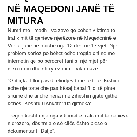
NË MAQEDONI JANË TË
MITURA
Numri më i madh i vajzave që bëhen viktima të
trafikimit të qenieve njerëzore në Maqedoninë e
Veriut janë në moshë nga 12 deri në 17 vjet. Një
problem serioz po bëhet edhe tregtia online me
internetin që po përdoret tani si një mjet për
rekrutimin dhe shfrytëzimin e viktimave.
“Gjithçka filloi pas ditëlindjes time të tetë. Kishim
edhe një tortë dhe pas kësaj babai filloi të pinte
shumë dhe ai dhe nëna ime ziheshin gjatë gjithë
kohës. Kështu u shkatërrua gjithçka”.
Tregon kështu një nga viktimat e trafikimit të qenieve
njerëzore, dëshmia e së cilës është pjesë e
dokumentarit “Dalje”.