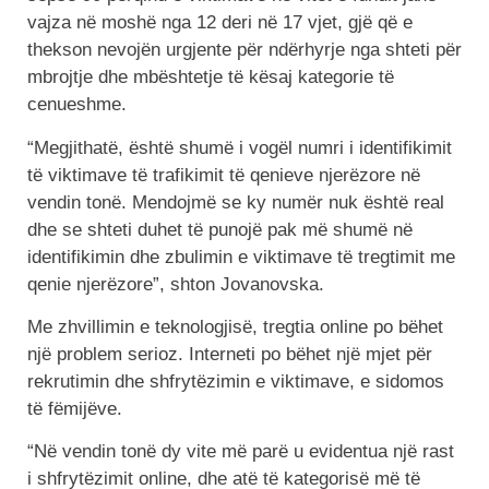
vajza në moshë nga 12 deri në 17 vjet, gjë që e
thekson nevojën urgjente për ndërhyrje nga shteti për
mbrojtje dhe mbështetje të kësaj kategorie të
cenueshme.
“Megjithatë, është shumë i vogël numri i identifikimit
të viktimave të trafikimit të qenieve njerëzore në
vendin tonë. Mendojmë se ky numër nuk është real
dhe se shteti duhet të punojë pak më shumë në
identifikimin dhe zbulimin e viktimave të tregtimit me
qenie njerëzore”, shton Jovanovska.
Me zhvillimin e teknologjisë, tregtia online po bëhet
një problem serioz. Interneti po bëhet një mjet për
rekrutimin dhe shfrytëzimin e viktimave, e sidomos
të fëmijëve.
“Në vendin tonë dy vite më parë u evidentua një rast
i shfrytëzimit online, dhe atë të kategorisë më të