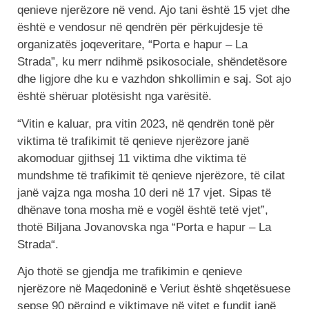
qenieve njerëzore në vend. Ajo tani është 15 vjet dhe
është e vendosur në qendrën për përkujdesje të
organizatës joqeveritare, “Porta e hapur – La
Strada”, ku merr ndihmë psikosociale, shëndetësore
dhe ligjore dhe ku e vazhdon shkollimin e saj. Sot ajo
është shëruar plotësisht nga varësitë.
“Vitin e kaluar, pra vitin 2023, në qendrën tonë për
viktima të trafikimit të qenieve njerëzore janë
akomoduar gjithsej 11 viktima dhe viktima të
mundshme të trafikimit të qenieve njerëzore, të cilat
janë vajza nga mosha 10 deri në 17 vjet. Sipas të
dhënave tona mosha më e vogël është tetë vjet”,
thotë Biljana Jovanovska nga “Porta e hapur – La
Strada“.
Ajo thotë se gjendja me trafikimin e qenieve
njerëzore në Maqedoninë e Veriut është shqetësuese
sepse 90 përqind e viktimave në vitet e fundit janë