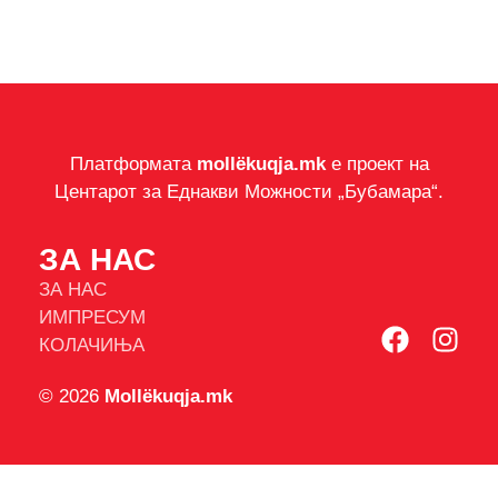
Платформата
mollëkuqja.mk
е проект на
Центарот за Еднакви Можности „Бубамара“.
ЗА НАС
ЗА НАС
ИМПРЕСУМ
КОЛАЧИЊА
© 2026
Mollëkuqja.mk