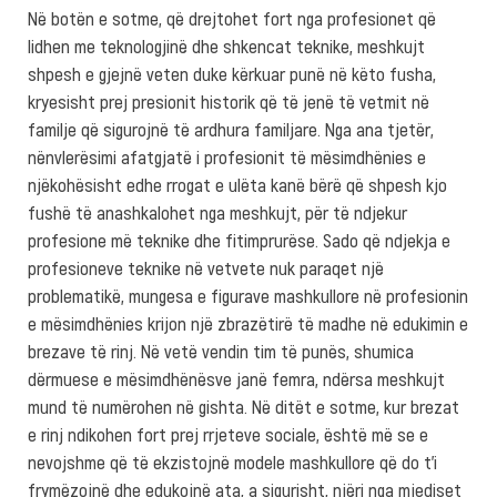
Në botën e sotme, që drejtohet fort nga profesionet që
lidhen me teknologjinë dhe shkencat teknike, meshkujt
shpesh e gjejnë veten duke kërkuar punë në këto fusha,
kryesisht prej presionit historik që të jenë të vetmit në
familje që sigurojnë të ardhura familjare. Nga ana tjetër,
nënvlerësimi afatgjatë i profesionit të mësimdhënies e
njëkohësisht edhe rrogat e ulëta kanë bërë që shpesh kjo
fushë të anashkalohet nga meshkujt, për të ndjekur
profesione më teknike dhe fitimprurëse. Sado që ndjekja e
profesioneve teknike në vetvete nuk paraqet një
problematikë, mungesa e figurave mashkullore në profesionin
e mësimdhënies krijon një zbrazëtirë të madhe në edukimin e
brezave të rinj. Në vetë vendin tim të punës, shumica
dërmuese e mësimdhënësve janë femra, ndërsa meshkujt
mund të numërohen në gishta. Në ditët e sotme, kur brezat
e rinj ndikohen fort prej rrjeteve sociale, është më se e
nevojshme që të ekzistojnë modele mashkullore që do t’i
frymëzojnë dhe edukojnë ata, a sigurisht, njëri nga mjediset