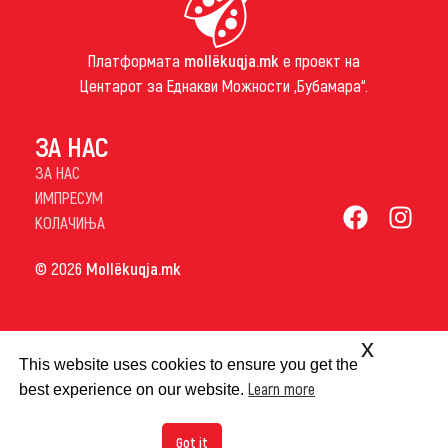
Платформата
mollëkuqja.mk
е проект на
Центарот за Еднакви Можности „Бубамара“.
ЗА НАС
ЗА НАС
ИМПРЕСУМ
КОЛАЧИЊА
© 2026
Mollëkuqja.mk
x
This website uses cookies to ensure you get the
Learn more
best experience on our website.
Got it