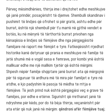
Përveç mësimdhënies, thirrja ime i drejtohet edhe meshkujve
që janë prindër, posaçërisht të djemve. Shembulli skandinav i
pushimit të lindjes që ofrohet si për gratë, ashtu edhe për
burrat, është një shembull për t’u marrë në gjithë vendet e
botës, ku në mënyrë të tërthortë burrat privohen nga
kënaqësia e lindjes së fëmijëve dhe nga përgjegjësitë
familjare në raport me fëmijët e tyre. Fatkeqësisht rrjedhat
historike kanë detyruar që prania e meshkujve në familje të
jetë shumë më e vogël sesa e femrave, por kombi ynë është
mallkuar edhe me një mallkim tjetër që është mërgimi.
Shpesh nëpër familje shqiptare janë burrat ata që mërgojnë
për të siguruar të ardhura më të mira për familjet e tyre në
atdhe, e kjo padyshim lë pasoja të mëdha te rritja e
fëmijëve. Të jesh prind nuk është përgjegjësi veç e grave të
familjes, por edhe e etërve. Sigurisht që rrethanat janë të
ndryshme për këdo, por do të bëja thirrje, veçanërisht për
ata etër që nuk janë në mërgim:
qëndroni afër fëmijëve tuaj;