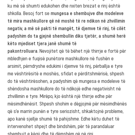
ku më së shumti edukohen dhe nxiten brezat e rinj është
shkolla. Besoj fort se
mungesa e shembujve dhe modeleve
të mira mashkullore që në moshë të re ndikon në zhvillimin
negativ, a më së pakti të mangët, të djemve të rinj, të cilët
padyshim do ta gjejnë shembullin diku tjetër, a shumë herë
këto mjediset tjera janë shumë të
pakontrolluara.
Nevojitet që të bëhet një thirrje e fortë për
mbledhjen e fuqisë punëtore mashkullore në fushën e
arsimit, përndryshe edukimi i djemve të rinj, përballja e tyre
me vështirësitë e moshës, sfidat e përditshmërisë, shpesh
do të vështirësohen, a padyshim që mungesa e modeleve të
shëndosha mashkullore do të ndikojë edhe negativisht në
zhvillimin e tyre. Mirëpo, kjo është një thirrje edhe për
mësimdhënësit. Shpesh shohim e dëgjojmë për mësimdhënës
që s’e marrin punën e tyre seriozisht, shkaktojnë probleme,
apo kanë sjellje shumë të pahijshme. Edhe këtu duhet të
intervenohet shpejt dhe bindshëm, për të parandaluar
shembujt e këqij dhe të dëmshëm që në rini.