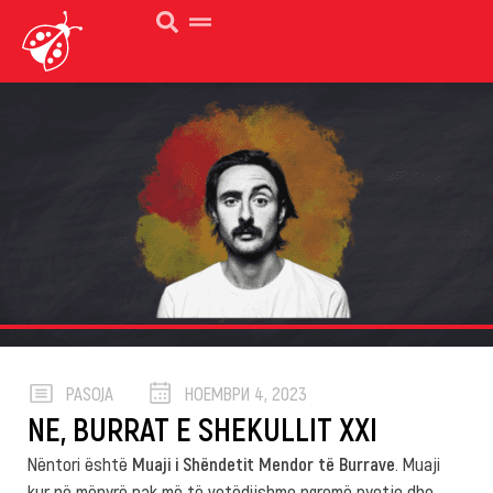
PASOJA
НОЕМВРИ 4, 2023
NE, BURRAT E SHEKULLIT XXI
Nëntori është
Muaji i Shëndetit Mendor të Burrave
. Muaji
kur në mënyrë pak më të vetëdijshme ngremë pyetje dhe