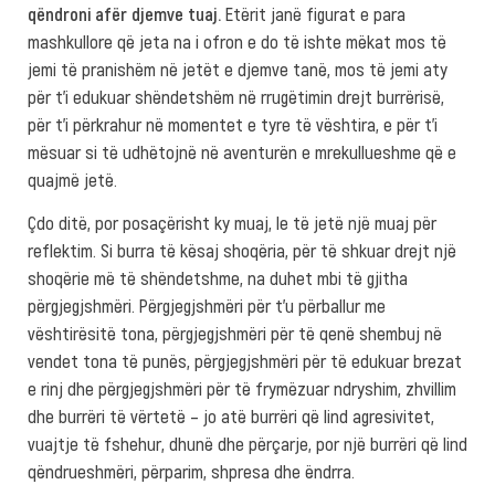
qëndroni afër djemve tuaj.
Etërit janë figurat e para
mashkullore që jeta na i ofron e do të ishte mëkat mos të
jemi të pranishëm në jetët e djemve tanë, mos të jemi aty
për t’i edukuar shëndetshëm në rrugëtimin drejt burrërisë,
për t’i përkrahur në momentet e tyre të vështira, e për t’i
mësuar si të udhëtojnë në aventurën e mrekullueshme që e
quajmë jetë.
Çdo ditë, por posaçërisht ky muaj, le të jetë një muaj për
reflektim. Si burra të kësaj shoqëria, për të shkuar drejt një
shoqërie më të shëndetshme, na duhet mbi të gjitha
përgjegjshmëri. Përgjegjshmëri për t’u përballur me
vështirësitë tona, përgjegjshmëri për të qenë shembuj në
vendet tona të punës, përgjegjshmëri për të edukuar brezat
e rinj dhe përgjegjshmëri për të frymëzuar ndryshim, zhvillim
dhe burrëri të vërtetë – jo atë burrëri që lind agresivitet,
vuajtje të fshehur, dhunë dhe përçarje, por një burrëri që lind
qëndrueshmëri, përparim, shpresa dhe ëndrra.