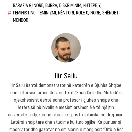
BARAZIA GJINORE
,
BURRA
,
DISKRIMINIM
,
ИНТЕРВЈУ
,
FEMINISTING
,
FEMINIZMI
,
NËNTORI
,
ROLE GJINORE
,
SHËNDETI
MENDOR
Ilir Saliu
Ilir Saliu është demonstrator në katedrën e Gjuhës Shqipe
dhe Letërsisë pranë Universitetit "Shën Cirili dhe Metodi" e
njëkohësisht është edhe profesor i gjuhës shqipe dhe
letërsisë në nivelin e mesëm arsimor. Në të njëjtin
universitet ndjek edhe studimet post-diplomike në drejtimin:
Letërsi shqiptare dhe studime kulturologjike. Ka punuar si
moderator dhe gazetar në emisionin e mëngjesit "Ditë e Re"