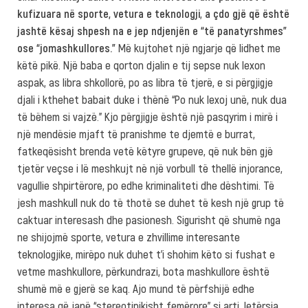
kufizuara në sporte, vetura e teknologji
,
a çdo gjë që është
jashtë kësaj shpesh na e jep ndjenjën e “të panatyrshmes”
ose “jomashkullores.”
Më kujtohet një ngjarje që lidhet me
këtë pikë. Një baba e qorton djalin e tij sepse nuk lexon
aspak, as libra shkollorë, po as libra të tjerë, e si përgjigje
djali i kthehet babait duke i thënë “Po nuk lexoj unë, nuk dua
të bëhem si vajzë.” Kjo përgjigje është një pasqyrim i mirë i
një mendësie mjaft të pranishme te djemtë e burrat,
fatkeqësisht brenda vetë këtyre grupeve, që nuk bën gjë
tjetër veçse i lë meshkujt në një vorbull të thellë injorance,
vagullie shpirtërore, po edhe kriminaliteti dhe dështimi. Të
jesh mashkull nuk do të thotë se duhet të kesh një grup të
caktuar interesash dhe pasionesh. Sigurisht që shumë nga
ne shijojmë sporte, vetura e zhvillime interesante
teknologjike, mirëpo nuk duhet t’i shohim këto si fushat e
vetme mashkullore, përkundrazi, bota mashkullore është
shumë më e gjerë se kaq. Ajo mund të përfshijë edhe
interesa që janë “stereotipikisht femërore” si arti, letërsia,