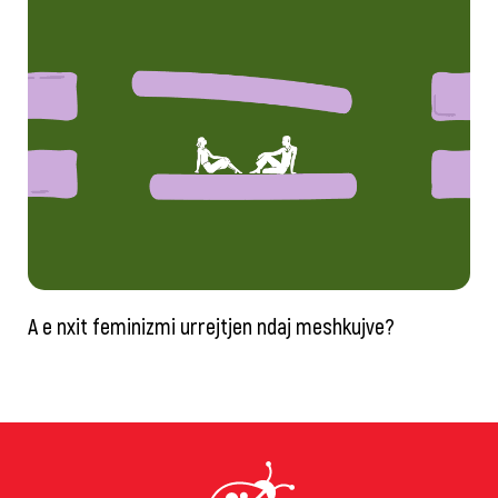
A e nxit feminizmi urrejtjen ndaj meshkujve?