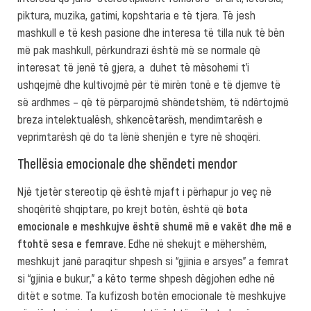
piktura, muzika, gatimi, kopshtaria e të tjera. Të jesh
mashkull e të kesh pasione dhe interesa të tilla nuk të bën
më pak mashkull, përkundrazi është më se normale që
interesat të jenë të gjera, a duhet të mësohemi t’i
ushqejmë dhe kultivojmë për të mirën tonë e të djemve të
së ardhmes – që të përparojmë shëndetshëm, të ndërtojmë
breza intelektualësh, shkencëtarësh, mendimtarësh e
veprimtarësh që do ta lënë shenjën e tyre në shoqëri.
Thellësia emocionale dhe shëndeti mendor
Një tjetër stereotip që është mjaft i përhapur jo veç në
shoqëritë shqiptare, po krejt botën, është që
bota
emocionale e meshkujve është shumë më e vakët dhe më e
ftohtë sesa e femrave.
Edhe në shekujt e mëhershëm,
meshkujt janë paraqitur shpesh si “gjinia e arsyes” a femrat
si “gjinia e bukur,” a këto terme shpesh dëgjohen edhe në
ditët e sotme. Ta kufizosh botën emocionale të meshkujve