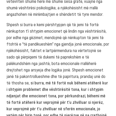
vetëvriten shumë herë më shumë sesa gratë, vuajnë nga
shumë vështirësi psikologjike, a njëkohësisht më rrallë
angazhohen në mirëmbajtjen e shëndetit të tyre mendor.
Shpesh
si burra e kemi përshtypjen që të jemi të fortë
nënkupton t’i shtypim emocionet që lindin nga vështirësitë,
por edhe nga gëzimet; mendojmë që nënkupton të jemi të
ftohtë e “të pandikueshëm” nga gjendja jonë emocionale, por
njëkohësisht, faktet e lartpërmendura na vërtetojnë se
sado që përpiqemi të dukemi të paprekshëm e të
palëkundshëm nga jashtë, bota emocionale rrallëherë
drejtohet nga arsyeja dhe logjika jonë. Shpesh emocionet
janë të pakontrollueshme dhe të papritura, prandaj unë do
të thosha se,
si burra, më të fortë nuk bëhemi atëherë kur
i shtypim problemet dhe vështirësitë tona, kur i shtypim
ndjenjat dhe emocionet tona, por përkundrazi, bëhemi më
të fortë atëherë kur veprojmë për t’u zhvilluar si njerëz,
kur veprojmë për t’u zhvilluar në sferën emocionale, jo
vetëm për hirin tonë, por edhe të njerëzve që na rrethojnë