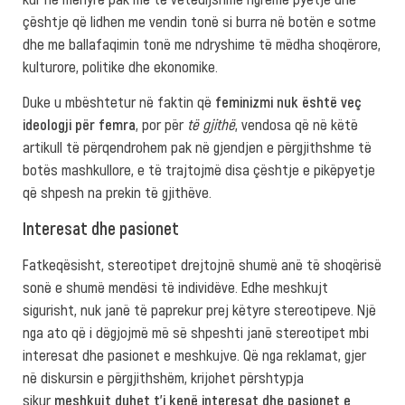
çështje që lidhen me vendin tonë si burra në botën e sotme
dhe me ballafaqimin tonë me ndryshime të mëdha shoqërore,
kulturore, politike dhe ekonomike.
Duke u mbështetur në faktin që
feminizmi nuk është veç
ideologji për femra
, por për
të gjithë
, vendosa që në këtë
artikull të përqendrohem pak në gjendjen e përgjithshme të
botës mashkullore, e të trajtojmë disa çështje e pikëpyetje
që shpesh na prekin të gjithëve.
Interesat dhe pasionet
Fatkeqësisht, stereotipet drejtojnë shumë anë të shoqërisë
sonë e shumë mendësi të individëve. Edhe meshkujt
sigurisht, nuk janë të paprekur prej këtyre stereotipeve. Një
nga ato që i dëgjojmë më së shpeshti janë stereotipet mbi
interesat dhe pasionet e meshkujve. Që nga reklamat, gjer
në diskursin e përgjithshëm, krijohet përshtypja
sikur
meshkujt duhet t’i kenë interesat dhe pasionet e