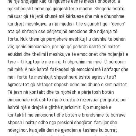
në një shpjegim kaq të ngushtë është mëkat shoqëror, a
njëkohësisht edhe një gënjeshtër e madhe. Shoqëria është
mësuar që të jetë shumë më kërkuese dhe më e dhunshme
kundrejt meshkujve, a një mjedis i tillë sigurisht që i “dënon”
ata që shfaqin ose përjetojnë emocione dhe ndjenja të
forta. Nuk them që përnjëherë meshkujt u dashka të bëhen
veç qenie emocionale, por ajo që përkrah është të nxitet
edukimi dhe thellimi i meshkujve te emocionet dhe ndjenjat e
tyre – t’i kuptojmë më mirë, t’i shprehim më mirë, t’i përdorim
më mirë. A nuk është fatkeqësi që emocioni më i shfaqur dhe
më i fortë te meshkujt shpeshherë është agresiviteti?
Agresivitet që shfaqet shpesh edhe me dhunë e kriminalitet.
Të jesh në kontakt dhe ta njohësh e përjetosh botën
emocionale nuk është një e drejtë e rezervuar për gratë, por
është një e drejtë e gjithë njerëzimit. Kjo mungesë e
kontaktit me emocionet dhe botën e brendshme të burrave,
shpesh i nxitur edhe nga presioni shoqëror, familjar dhe
ndërgjinor, ka sjellë deri në gjendjen e tashme ku burrat