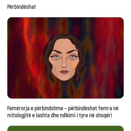
Përbindëshat
Femërorja e përbindshme – përbindëshat femra në
mitologjitë e lashta dhe ndikimi i tyre në shoqëri