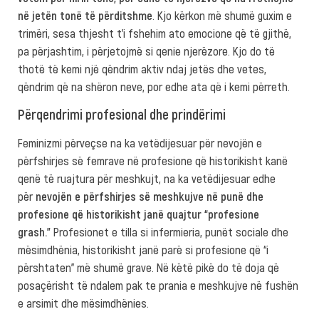
në jetën tonë të përditshme
. Kjo kërkon më shumë guxim e
trimëri, sesa thjesht t’i fshehim ato emocione që të gjithë,
pa përjashtim, i përjetojmë si qenie njerëzore. Kjo do të
thotë të kemi një qëndrim aktiv ndaj jetës dhe vetes,
qëndrim që na shëron neve, por edhe ata që i kemi përreth.
Përqendrimi profesional dhe prindërimi
Feminizmi përveçse na ka vetëdijesuar për nevojën e
përfshirjes së femrave në profesione që historikisht kanë
qenë të ruajtura për meshkujt, na ka vetëdijesuar edhe
për
nevojën e përfshirjes së meshkujve në punë dhe
profesione që historikisht janë quajtur “profesione
grash.”
Profesionet e tilla si infermieria, punët sociale dhe
mësimdhënia, historikisht janë parë si profesione që “i
përshtaten” më shumë grave. Në këtë pikë do të doja që
posaçërisht të ndalem pak te prania e meshkujve në fushën
e arsimit dhe mësimdhënies.