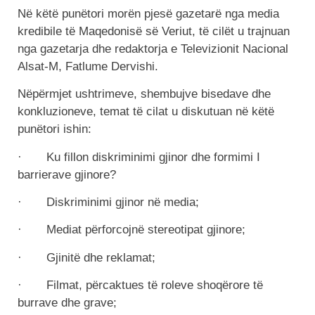
Në këtë punëtori morën pjesë gazetarë nga media
kredibile të Maqedonisë së Veriut, të cilët u trajnuan
nga gazetarja dhe redaktorja e Televizionit Nacional
Alsat-M, Fatlume Dervishi.
Nëpërmjet ushtrimeve, shembujve bisedave dhe
konkluzioneve, temat të cilat u diskutuan në këtë
punëtori ishin:
· Ku fillon diskriminimi gjinor dhe formimi I
barrierave gjinore?
· Diskriminimi gjinor në media;
· Mediat përforcojnë stereotipat gjinore;
· Gjinitë dhe reklamat;
· Filmat, përcaktues të roleve shoqërore të
burrave dhe grave;