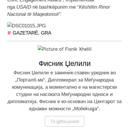
nga
USAID
në bashkëpunim me “
Këshillin Rinor
Nacional të Maqedonisë”.
GAZETARË
,
GRA
Фисник Џелили
Фисник Џелили е заменик-главен уредник во
„Порталб.мк“. Дипломирал за Меѓународна
комуникација, а моментално е на магистерски
студии на насоката Меѓународни односи и
дипломатија. Фисник е ко-основач на Центарот за
еднакви можности „Mollekuqja“.
Të gjitha postet