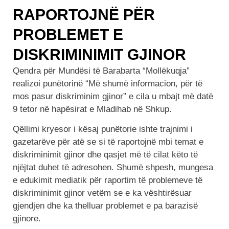
RAPORTOJNË PËR
PROBLEMET E
DISKRIMINIMIT GJINOR
Qendra për Mundësi të Barabarta “Mollëkuqja”
realizoi punëtorinë “Më shumë informacion, për të
mos pasur diskriminim gjinor” e cila u mbajt më datë
9 tetor në hapësirat e Mladihab në Shkup.
Qëllimi kryesor i kësaj punëtorie ishte trajnimi i
gazetarëve për atë se si të raportojnë mbi temat e
diskriminimit gjinor dhe qasjet më të cilat këto të
njëjtat duhet të adresohen. Shumë shpesh, mungesa
e edukimit mediatik për raportim të problemeve të
diskriminimit gjinor vetëm se e ka vështirësuar
gjendjen dhe ka thelluar problemet e pa barazisë
gjinore.