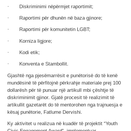
· Diskriminimi nëpërmjet raportimit;
· Raportimi për dhunën në baza gjinore;
· Raportimi për komunitetin LGBT;
· Korniza ligjore;
· Kodi etik;
· Konventa e Stambollit.
Gjashtë nga pjesëmarrësit e punëtorisë do të kenë
mundësinë të përfitojnë përkrahje materiale prej 100
dollarësh për të punuar një artikull mbi çështje të
diskriminimit gjinor. Gjatë procesit të realizimit të
artikullit gazetarët do të mentorohen nga trajnuesja e
kësaj punëtorie, Fatlume Dervishi.
Ky aktivitet u realizua në kuadër të projektit “Youth
Civic Engagement Award”, implementuar