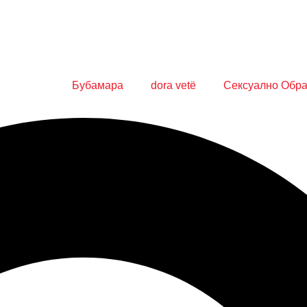
Бубамара
dora vetë
Сексуално Обр