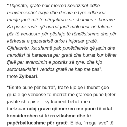
“
Thjeshtë, gratë nuk merren seriozisht edhe
nënvlerësohet fuqia dhe dijenia e tyre edhe kur
madje janë më të përgatitura se shumica e burrave.
Ka pasur raste që burrat janë mbledhur në takime
për të vendosur për çështje të rëndësishme dhe për
kërkesat e gazetarisë duke i injoruar gratë.
Gjithashtu, ka shumë pak punëdhënës që japin dhe
mundësi të barabarta për gratë dhe burrat kur bëhet
fjalë për avancimin e pozitës së tyre, dhe kjo
automatikisht i vendos gratë në hap më pas
”,
thotë
Zylbeari
.
“Është punë për burra”, frazë kjo që i thuhet çdo
gruaje që vendosë të merret me çfarëdo pune tjetër
jashtë shtëpisë – ky koment bëhet më i
theksuar
ndaj grave që merren me punë të cilat
konsiderohen si të rrezikshme dhe të
papërballueshme për gratë
. Elida, “rregullave” të