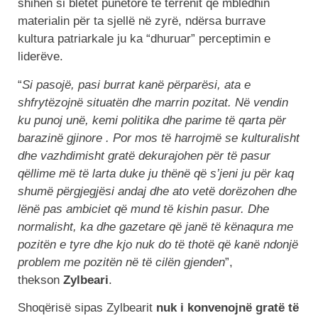
shihen si bletët punëtore të terrenit që mbledhin
materialin për ta sjellë në zyrë, ndërsa burrave
kultura patriarkale ju ka “dhuruar” perceptimin e
liderëve.
“
Si pasojë, pasi burrat kanë përparësi, ata e
shfrytëzojnë situatën dhe marrin pozitat. Në vendin
ku punoj unë, kemi politika dhe parime të qarta për
barazinë gjinore . Por mos të harrojmë se kulturalisht
dhe vazhdimisht gratë dekurajohen për të pasur
qëllime më të larta duke ju thënë që s’jeni ju për kaq
shumë përgjegjësi andaj dhe ato vetë dorëzohen dhe
lënë pas ambiciet që mund të kishin pasur. Dhe
normalisht, ka dhe gazetare që janë të kënaqura me
pozitën e tyre dhe kjo nuk do të thotë që kanë ndonjë
problem me pozitën në të cilën gjenden
”,
thekson
Zylbeari
.
Shoqërisë sipas Zylbearit
nuk i konvenojnë gratë të