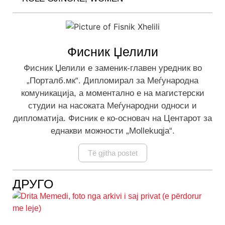
Фисник Џелили
Фисник Џелили е заменик-главен уредник во
„Порталб.мк“. Дипломирал за Меѓународна
комуникација, а моментално е на магистерски
студии на насоката Меѓународни односи и
дипломатија. Фисник е ко-основач на Центарот за
еднакви можности „Mollekuqja“.
Të gjitha postet
ДРУГО