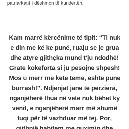
patriarkatit i dëshmon të kundërtën.
Kam marrë kërcënime të tipit: “Ti nuk
e din me kë ke punë, ruaju se je grua
dhe atyre gjithçka mund t’ju ndodhë!
Gratë kokëforta si ju pësojnë shpesh!
Mos u merr me këtë temë, është punë
burrash!”. Ndjenjat janë të përziera,
nganjëherë thua në vete nuk bëhet ky
vend, e nganjëherë marr më shumë
fuqi për të vazhduar më tej. Por,
gjithnjë habitem me guximin dhe