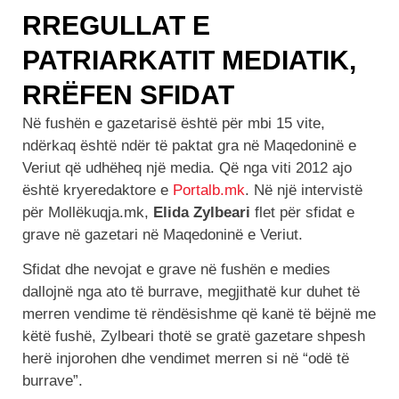
RREGULLAT E
PATRIARKATIT MEDIATIK,
RRËFEN SFIDAT
Në fushën e gazetarisë është për mbi 15 vite,
ndërkaq është ndër të paktat gra në Maqedoninë e
Veriut që udhëheq një media. Që nga viti 2012 ajo
është kryeredaktore e
Portalb.mk
. Në një intervistë
për Mollëkuqja.mk,
Elida Zylbeari
flet për sfidat e
grave në gazetari në Maqedoninë e Veriut.
Sfidat dhe nevojat e grave në fushën e medies
dallojnë nga ato të burrave, megjithatë kur duhet të
merren vendime të rëndësishme që kanë të bëjnë me
këtë fushë, Zylbeari thotë se
gratë gazetare shpesh
herë injorohen
dhe vendimet merren si në “odë të
burrave”.