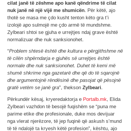
cilat janë të zëshme apo kanë qëndrime të cilat
nuk janë në një vijë me shumicën
. Për këtë, ajo
thotë se masa me çdo kusht tenton këto gra t’i
izolojë apo sulmojë me çdo armë të mundshme.
Zylbeari shtoi se gjuha e urrejtjes ndaj grave është
normalizuar dhe nuk sanksionohet.
“
Problem shtesë është dhe kultura e përgjithshme në
të cilën shpërndarja e gjuhës së urrejtjes është
normale dhe nuk sanksionohet. Duhet të kemi më
shumë shkrime nga gazetarë dhe që do të sqarojnë
dhe argumentojnë rëndësinë dhe pasojat që pësojnë
gratë vetëm se janë gra
”, thekson
Zylbeari
.
Përkundër kësaj, kryeredaktorja e
Portalb.mk
, Elida
Zylbeari vazhdon të besojë fuqishëm se “puna me
parime etike dhe profesionale, duke mos devijuar
nga vlerat njerëzore, të jep fuqinë që askush s’mund
të të ndalojë ta kryesh këtë profesion”, kështu, ajo