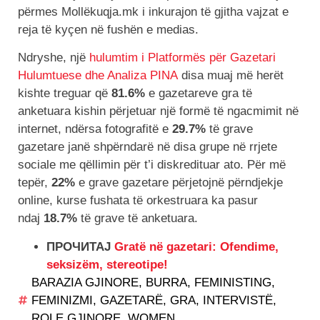
përmes Mollëkuqja.mk i inkurajon të gjitha vajzat e
reja të kyçen në fushën e medias.
Ndryshe, një
hulumtim i Platformës për Gazetari
Hulumtuese dhe Analiza PINA
disa muaj më herët
kishte treguar që
81.6%
e gazetareve gra të
anketuara kishin përjetuar një formë të ngacmimit në
internet, ndërsa fotografitë e
29.7%
të grave
gazetare janë shpërndarë në disa grupe në rrjete
sociale me qëllimin për t’i diskredituar ato. Për më
tepër,
22%
e grave gazetare përjetojnë përndjekje
online, kurse fushata të orkestruara ka pasur
ndaj
18.7%
të grave të anketuara.
ПРОЧИТАЈ
Gratë në gazetari: Ofendime,
seksizëm, stereotipe!
BARAZIA GJINORE
,
BURRA
,
FEMINISTING
,
FEMINIZMI
,
GAZETARË
,
GRA
,
INTERVISTË
,
ROLE GJINORE
,
WOMEN