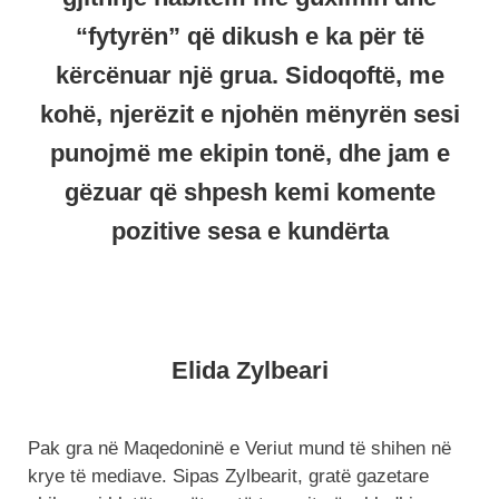
“fytyrën” që dikush e ka për të
kërcënuar një grua. Sidoqoftë, me
kohë, njerëzit e njohën mënyrën sesi
punojmë me ekipin tonë, dhe jam e
gëzuar që shpesh kemi komente
pozitive sesa e kundërta
Elida Zylbeari
Pak gra në Maqedoninë e Veriut mund të shihen në
krye të mediave. Sipas Zylbearit, gratë gazetare