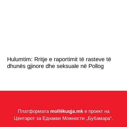
Hulumtim: Rritje e raportimit të rasteve të
dhunës gjinore dhe seksuale në Pollog
Платформата
mollëkuqja.mk
е проект на
Центарот за Еднакви Можности „Бубамара“.