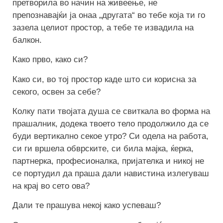
претворила во начин на живеење, не
препознавајќи ја онаа „другата“ во тебе која ти го
зазела целиот простор, а тебе те извадила на
балкон.
Како прво, како си?
Како си, во тој простор каде што си корисна за
секого, освен за себе?
Колку пати твојата душа се свиткала во форма на
прашалник, додека твоето тело продолжило да се
буди вертикално секое утро? Си одела на работа,
си ги вршела обврските, си била мајка, ќерка,
партнерка, професионалка, пријателка и никој не
се портудил да праша дали навистина излегуваш
на крај во сето ова?
Дали те прашува некој како успеваш?