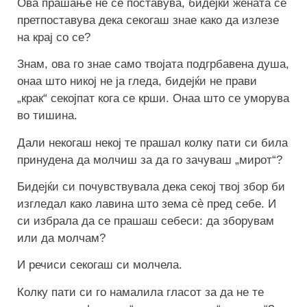
Ова прашање не се поставува, бидејќи жената се
претпоставува дека секогаш знае како да излезе
на крај со се?
Знам, ова го знае само твојата подгрбавена душа,
онаа што никој не ја гледа, бидејќи не прави
„крак“ секојпат кога се крши. Онаа што се уморува
во тишина.
Дали некогаш некој те прашал колку пати си била
принудена да молчиш за да го зачуваш „мирот“?
Бидејќи си почувствувала дека секој твој збор би
изгледал како лавина што зема сè пред себе. И
си избрала да се прашаш себеси: да зборувам
или да молчам?
И речиси секогаш си молчела.
Колку пати си го намалила гласот за да не те