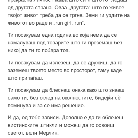
од другата страна. Оваа „другата“ што го живее
твојот живот треба да се тргне. Земи ги уздите на
животот во раце и „run girl, run“.
Ти посакувам една година во која нема да се
намалуваш под товарите што ги преземаш без
никој да ти го побара тоа.
Ти посакувам да излезеш, да се дружиш, да го
заземеш твоето место во просторот, таму каде
што припаѓаш.
Ти посакувам да блеснеш онака како што знаеш
само ти, без оглед на околностите, бидејќи сè
поминува и за се има решение.
И да, од тебе зависи. Доволно е да ги облечеш
вистинските штикли и можеш да го освоиш
светот, вели Мерлин.