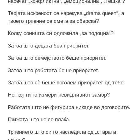
наречат „конфликтна“, „емоционална“, „тешка“?
Твојата искреност се нарекува „drama queen“, а
твоето трпение се смета за обврска?
Колку соништа си одложила „за подоцна“?
Затоа што децата беа приоритет.
Затоа што семејството беше приоритет.
Затоа што работата беше приоритет.
Затоа што сè беше поголем приоритет од тебе.
Но, кој ти го измери невидливиот замор?
Работата што не фигурира никаде во договорите.
Грижата што не се плаќа.
Трпението што си го наследила од „старата
школа“.