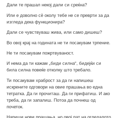
Дали те прашал некој дали си среќна?
Или е доволно сè околу тебе не се преврти за да
изгледа дека функционира?
Дали се чувствуваш жива, или само дишеш?
Во овој крај на годината не ти посакувам трпение.
Не ти посакувам пожртвуваност.
И нема да ти кажам „биди силна“, бидејќи си
била силна повеќе отколку што требало.
Ти посакувам храброст за да ги напишеш
искрените одговори на овие прашања во една
тетратка. Да ги прочиташ. Да ги прифатиш. И ако
треба, да ги запалиш. Потоа да почнеш од
почеток.
Напиши нови прашања, но овој пат на огледалото