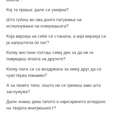
Кој те праша: дали си уморна?
Што губиш во ова долго патување на
исполнување на очекувањата?
Која верзија на себе си станала, а која верзија си
ја напуштила по пат?
Колку вистини голташ секој ден за да не ги
повредиш егоата на другите?
Колку пати си се воздржала за некој друг да се
чувствува поважен?
А за твоето тело, зошто не се грижиш како што
заслужува?
Дали знаеш дека телото е најискреното огледало
на твојата внатрешност?