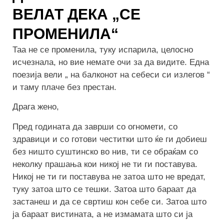
ВЕЛАТ ДЕКА „СЕ
ПРОМЕНИЛА“
Таа не се променила, туку испарила, целосно
исчезнала, но вие немате очи за да видите. Една
поезија вели „ на балконот на себеси си излегов “
и таму плаче без престан.
Драга жено,
Пред годината да заврши со огномети, со
здравици и со готови честитки што ќе ги добиеш
без ништо суштинско во нив, ти се обраќам со
неколку прашања кои никој не ти ги поставува.
Никој не ти ги поставува не затоа што не вредат,
туку затоа што се тешки. Затоа што бараат да
застанеш и да се свртиш кон себе си. Затоа што
ја бараат вистината, а не измамата што си ја