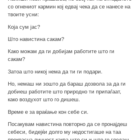
со огнениот кармин кој едвај чека да се нанесе на
твоите усни:
Која сум јас?
Што навистина сакам?
Како можам да ги добијам работите што ги
сакам?
Затоа што никој нема да ти ги подари.
Но, немаш ни зошто да бараш дозвола за да ги
добиеш работите што природно ти припаѓаат,
како воздухот што го дишеш.
Време е за враќање кон себе си.
Посакувам навистина повторно да се пронајдеш
себеси, бидејќи долго му недостигаше на таа
прекрасна личност каква што си и што го гледаш