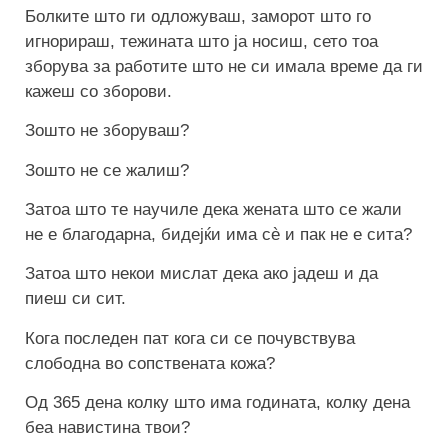
Болките што ги одложуваш, заморот што го
игнорираш, тежината што ја носиш, сето тоа
зборува за работите што не си имала време да ги
кажеш со зборови.
Зошто не зборуваш?
Зошто не се жалиш?
Затоа што те научиле дека жената што се жали
не е благодарна, бидејќи има сè и пак не е сита?
Затоа што некои мислат дека ако јадеш и да
пиеш си сит.
Кога последен пат кога си се почувствува
слободна во сопствената кожа?
Од 365 дена колку што има годината, колку дена
беа навистина твои?