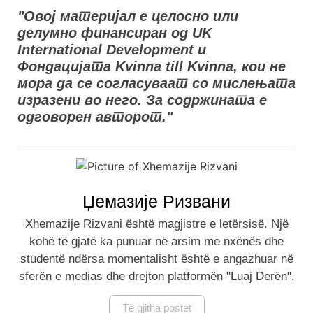
"Овој материјал е целосно или
делумно финансиран од UK
International Development и
Фондацијата Kvinna till Kvinna, кои не
мора да се согласуваат со мислењата
изразени во него. За содржината е
одговорен авторот."
Џемазије Ризвани
Xhemazije Rizvani është magjistre e letërsisë. Një
kohë të gjatë ka punuar në arsim me nxënës dhe
studentë ndërsa momentalisht është e angazhuar në
sferën e medias dhe drejton platformën "Luaj Derën".
Të gjitha postet