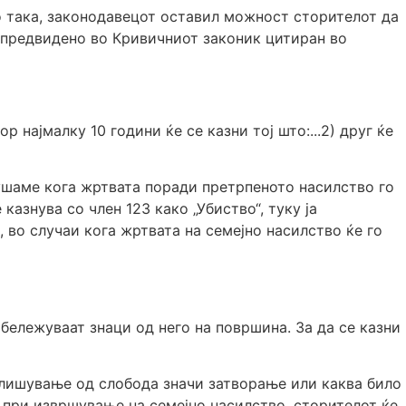
то така, законодавецот оставил можност сторителот да
е предвидено во Кривичниот законик цитиран во
р најмалку 10 години ќе се казни тој што:...2) друг ќе
лушаме кога жртвата поради претрпеното насилство го
азнува со член 123 како „Убиство“, туку ја
 во случаи кога жртвата на семејно насилство ќе го
бележуваат знаци од него на површина. За да се казни
лишување од слобода значи затворање или каква било
при извршување на семејно насилство, сторителот ќе