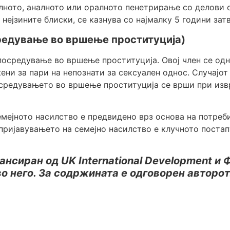
алното, аналното или оралното пенетрирање со делови 
нејзините блиски, се казнува со најмалку 5 години зат
средување во вршење проституција)
посредување во вршење проституција. Овој член се одн
ени за пари на непознати за сексуален однос. Случајот
средувањето во вршење проституција се врши при извр
емејното насилство е предвидено врз основа на потреб
 пријавувањето на семејно насилство е клучното поста
нсиран од UK International Development и Фо
о него. За содржината е одговорен авторот