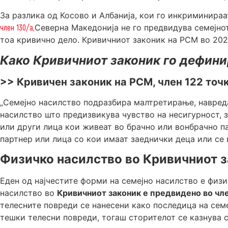
За разлика од Косово и Албанија, кои го инкриминираа
член 130/а,
Северна Македонија не го предвидува семејно
тоа кривично дело. Кривичниот законик на РСМ во 2023
Како Кривичниот законик го дефини
>> Кривичен законик на РСМ, член 122 точк
„Семејно насилство подразбира малтретирање, навреда
насилство што предизвикува чувство на несигурност, з
или други лица кои живеат во брачно или вонбрачно п
партнер или лица со кои имаат заеднички деца или се 
Физичко насилство во Кривичниот 
Еден од најчестите форми на семејно насилство е физи
насилство во
Кривичниот законик е предвидено во чл
телесните повреди се нанесени како последица на семеј
тешки телесни повреди, тогаш сторителот се казнува с