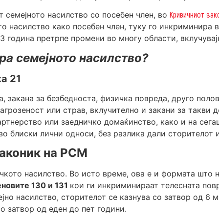
т семејното насилство со посебен член, во
Кривичниот зак
то насилство како посебен член, туку го инкриминира 
 година претрпе промени во многу области, вклучувајќ
ра семејното насилство?
а 21
, закана за безбедноста, физичка повреда, друго пол
агрозеност или страв, вклучително и закани за такви д
артнерство или заедничко домаќинство, како и на сега
во блиски лични односи, без разлика дали сторителот и
законик на РСМ
чкото насилство. Во исто време, ова е и формата што н
еновите 130 и 131
кои ги инкриминираат телесната повр
но насилство, сторителот се казнува со затвор од 6 ме
о затвор од еден до пет години.