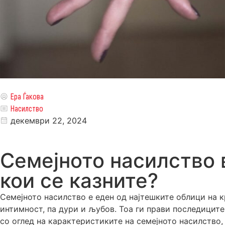
Ера Ѓакова
Насилство
декември 22, 2024
Семејното насилство 
кои се казните?
Семејното насилство е еден од најтешките облици на к
интимност, па дури и љубов. Тоа ги прави последиците 
со оглед на карактеристиките на семејното насилство