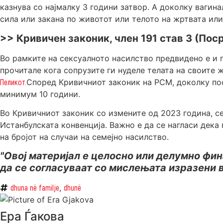
казнува со најмалку 3 години затвор. А доколку вагин
сила или закана по животот или телото на жртвата или 
>> Кривичен законик, член 191 став 3 (По
Во рамките на сексуалното насилство предвидено е и 
прочитале кога сопрузите ги нуделе телата на своите ж
Пеликот.
Според Кривичниот законик на РСМ, доколку по
минимум 10 години.
Во Кривичниот законик со измените од 2023 година, с
Истанбулската конвенција. Важно е да се нагласи дека
на бројот на случаи на семејно насилство.
"Овој материјал е целосно или делумно фина
да се согласуваат со мислењата изразени в
dhuna në familje
,
dhunë
Ера Ѓакова