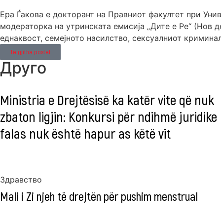
Ера Ѓакова е докторант на Правниот факултет при Уни
модераторка на утринската емисија „Дите е Ре“ (Нов д
еднаквост, семејното насилство, сексуалниот кримина
Të gjitha postet
Друго
Ministria e Drejtësisë ka katër vite që nuk
zbaton ligjin: Konkursi për ndihmë juridike
falas nuk është hapur as këtë vit
Здравство
Mali i Zi njeh të drejtën për pushim menstrual