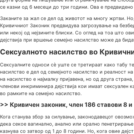
се казни од 6 месеци до три години. Ова е предвидено
Заканите за жал се дел од животот на многу жртви. Но
Кривичниот Законик предвидува загрозување на безбед
или некој од нејзините блиски. Со оглед на тоа што ов
дејствија при вршење семејно насилство може да бидат
Сексуалното насилство во Кривичн
Сексуалните односи сè уште се третираат како табу те
насилство е дел од семејното насилство и реалност на
на насилство е најмалку пријавена, но од друга страна
членови инкриминира дејствија кои имаат сексуален ка
во рамките на семејно насилство.
>> Кривичен законик, член 186 ставови 8 и
Кога станува збор за силување, законодавецот овозмо
дека секое вагинално, анално или орално пенетрирање 
казнува со затвор од 1 до 8 години. Но, кога овие де