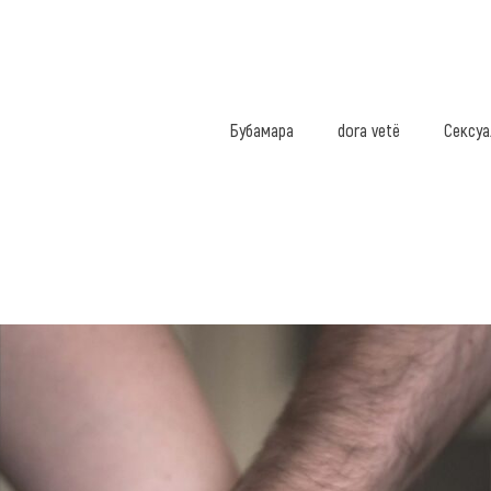
Бубамара
dora vetë
Сексуа