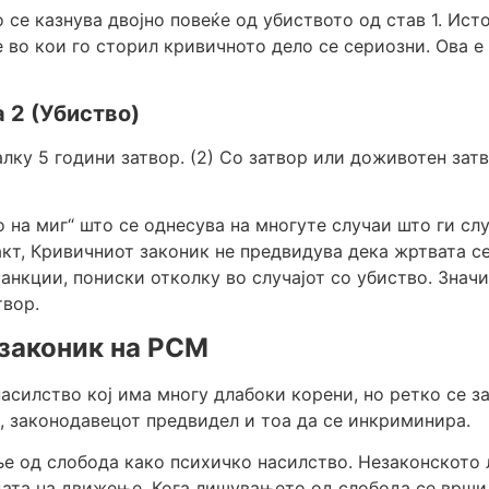
 се казнува двојно повеќе од убиството од став 1. Ис
 во кои го сторил кривичното дело се сериозни. Ова 
 2 (Убиство)
алку 5 години затвор. (2) Со затвор или доживотен затво
о на миг“ што се однесува на многуте случаи што ги с
кт, Кривичниот законик не предвидува дека жртвата се к
нкции, пониски отколку во случајот со убиство. Значи,
твор.
 законик на РСМ
асилство кој има многу длабоки корени, но ретко се за
, законодавецот предвидел и тоа да се инкриминира.
е од слобода како психичко насилство. Незаконското 
ата на движење. Кога лишувањето од слобода се врши 