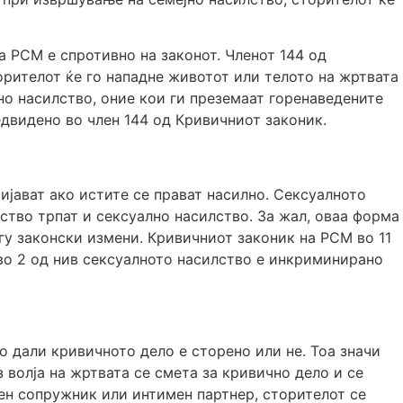
а РСМ е спротивно на законот. Членот 144 од
рителот ќе го нападне животот или телото на жртвата
јно насилство, оние кои ги преземаат горенаведените
едвидено во член 144 од Кривичниот законик.
ијават ако истите се прават насилно. Сексуалното
ство трпат и сексуално насилство. За жал, оваа форма
огу законски измени. Кривичниот законик на РСМ во 11
 во 2 од нив сексуалното насилство е инкриминирано
о дали кривичното дело е сторено или не. Тоа значи
 волја на жртвата се смета за кривично дело и се
ешен сопружник или интимен партнер, сторителот се