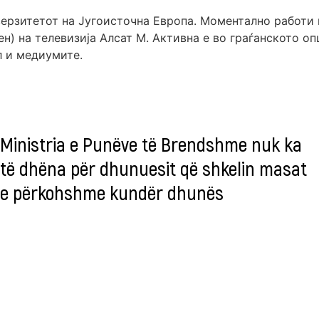
верзитетот на Југоисточна Европа. Моментално работи
ен) на телевизија Алсат М. Активна е во граѓанското о
л и медиумите.
Ministria e Punëve të Brendshme nuk ka
të dhëna për dhunuesit që shkelin masat
e përkohshme kundër dhunës