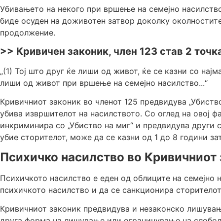
Убивањето на некого при вршење на семејно насилство
биде осуден на доживотен затвор доколку околностите
продолжение.
>> Кривичен законик, член 123 став 2 точка
„(1) Тој што друг ќе лиши од живот, ќе се казни со најм
лиши од живот при вршење на семејно насилство...“
Кривичниот законик во членот 125 предвидува „Убиств
убива извршителот на насилството. Со оглед на овој фа
инкриминира со „Убиство на миг“ и предвидува други са
убие сторителот, може да се казни од 1 до 8 години за
Психичко насилство во Кривичниот
Психичкото насилство е еден од облиците на семејно н
психичкото насилство и да се санкционира сторителот
Кривичниот законик предвидува и незаконско лишувањ
друга форма на лишување или ограничување на слобод