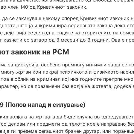
 во член 140 од Кривичниот законик.
, да се закануваш некому според Кривичниот законик н
носта, што ја инкриминира сериозната закана дека сто
ие дејствија се дел од агендите на сторителите на семе
 казнети со затвор од 3 месеци до 3 години. Ова е пр
иот законик на РСМ
ма за дискусија, особено премногу интимни за да се пр
 многу жртви кои покрај психичкото и физичкото насил
, тоа е облик на криминал кој низ годините претрпе мн
рактер, но се преземени без волја на жртвата, додека
 9 (Полов напад и силување)
жил волјата на жртвата да биде клучна во одредувањет
со делови или предмети од телото кое е направено без
јствија ги презема сегашниот брачен другар, или поран