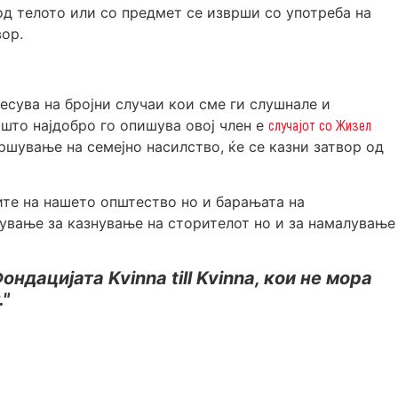
од телото или со предмет се изврши со употреба на
вор.
есува на бројни случаи кои сме ги слушнале и
 што најдобро го опишува овој член е
случајот со Жизел
шување на семејно насилство, ќе се казни затвор од
ите на нашето општество но и барањата на
пување за казнување на сторителот но и за намалување
ндацијата Kvinna till Kvinna, кои не мора
."