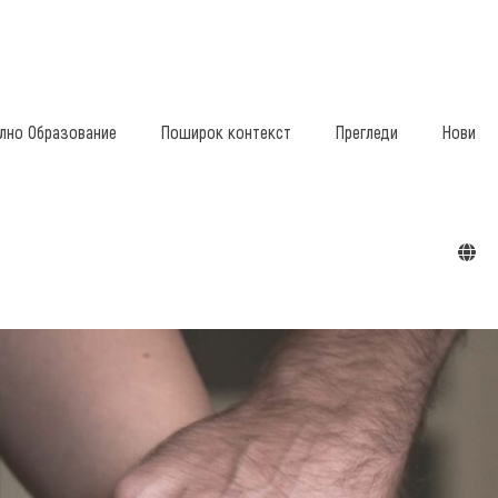
лно Образование
Поширок контекст
Прегледи
Нови