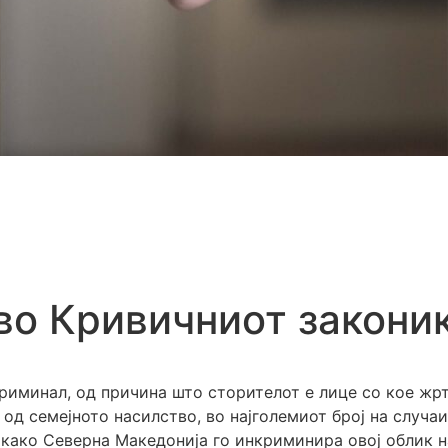
во Кривичниот законик
риминал, од причина што сторителот е лице со кое жрт
од семејното насилство, во најголемиот број на случаи
, како Северна Македонија го инкриминира овој облик 