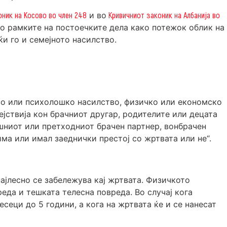
оник на Косово во член 248
и во
Кривичниот законик на Албанија во
во рамките на постоечките дела како потежок облик на
и го и семејното насилство.
ово или психолошко насилство, физичко или економско
ејствија кон брачниот другар, родителите или децата
шниот или претходниот брачен партнер, вонбрачен
ма или имал заеднички престој со жртвата или не“.
ајлесно се забележува кај жртвата. Физичкото
еда и тешката телесна повреда. Во случај кога
сеци до 5 години, а кога на жртвата ќе и се нанесат