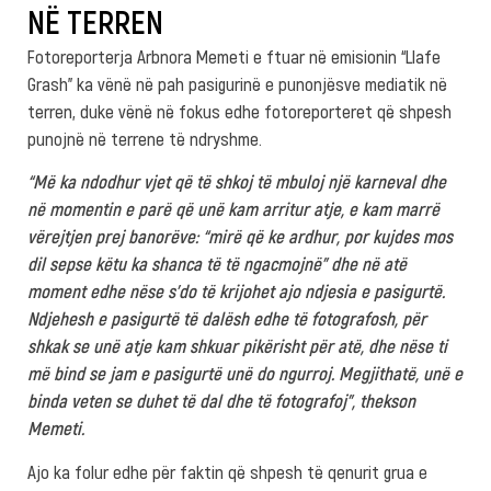
NË TERREN
Fotoreporterja Arbnora Memeti e ftuar në emisionin “Llafe
Grash” ka vënë në pah pasigurinë e punonjësve mediatik në
terren, duke vënë në fokus edhe fotoreporteret që shpesh
punojnë në terrene të ndryshme.
“Më ka ndodhur vjet që të shkoj të mbuloj një karneval dhe
në momentin e parë që unë kam arritur atje, e kam marrë
vërejtjen prej banorëve: “mirë që ke ardhur, por kujdes mos
dil sepse këtu ka shanca të të ngacmojnë” dhe në atë
moment edhe nëse s’do të krijohet ajo ndjesia e pasigurtë.
Ndjehesh e pasigurtë të dalësh edhe të fotografosh, për
shkak se unë atje kam shkuar pikërisht për atë, dhe nëse ti
më bind se jam e pasigurtë unë do ngurroj. Megjithatë, unë e
binda veten se duhet të dal dhe të fotografoj”, thekson
Memeti.
Ajo ka folur edhe për faktin që shpesh të qenurit grua e