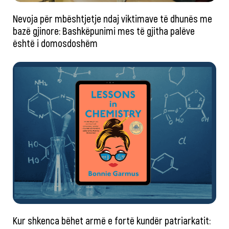
Nevoja për mbështjetje ndaj viktimave të dhunës me
bazë gjinore: Bashkëpunimi mes të gjitha palëve
është i domosdoshëm
Kur shkenca bëhet armë e fortë kundër patriarkatit: