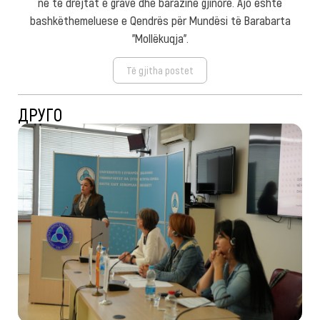
në të drejtat e grave dhe barazinë gjinore. Ajo është
bashkëthemeluese e Qendrës për Mundësi të Barabarta
"Mollëkuqja".
Të gjitha postet
ДРУГО