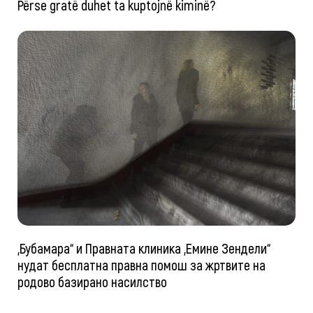
Përse gratë duhet ta kuptojnë kiminë?
„Бубамара“ и Правната клиника „Емине Зендели“
нудат бесплатна правна помош за жртвите на
родово базирано насилство