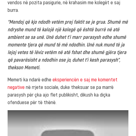
vendos në pozita pasigurie, në krahasim me kolegët e saj
burra.
“Mendoj që kjo ndodh vetëm prej faktit se je grua. Shumë më
ndryshe mund të kalojë një kolegë që është burrë në atë
ambient se sa unë. Unë duhet t’i marr parasysh edhe shumë
momente tjera që mund të më ndodhin. Unë nuk mund të ja
lejoj vetes të lëviz vetëm në atë fshat dhe shumë gjëra tjera
që pavarësisht a ndodhin ose jo, duhet t’i kesh parasysh”,
thekson Memeti.
Memeti ka ndarë edhe
eksperiencën e saj me komentet
negative
në rrjete sociale, duke theksuar se pa marrë
parasysh për çka ajo flet publikisht, dikush ka diçka
ofenduese për të thënë.