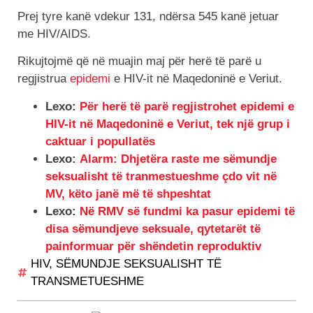
Prej tyre kanë vdekur 131, ndërsa 545 kanë jetuar
me HIV/AIDS.
Rikujtojmë që në muajin maj për herë të parë u
regjistrua
epidemi
e HIV-it në Maqedoninë e Veriut.
Lexo:
Për herë të parë regjistrohet epidemi e
HIV-it në Maqedoninë e Veriut, tek një grup i
caktuar i popullatës
Lexo:
Alarm: Dhjetëra raste me sëmundje
seksualisht të tranmestueshme çdo vit në
MV, këto janë më të shpeshtat
Lexo:
Në RMV së fundmi ka pasur epidemi të
disa sëmundjeve seksuale, qytetarët të
painformuar për shëndetin reproduktiv
HIV
,
SËMUNDJE SEKSUALISHT TË
TRANSMETUESHME