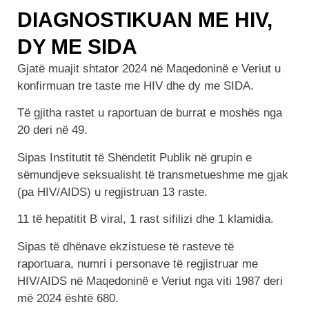
DIAGNOSTIKUAN ME HIV,
DY ME SIDA
Gjatë muajit shtator 2024 në Maqedoninë e Veriut u
konfirmuan tre taste me HIV dhe dy me SIDA.
Të gjitha rastet u raportuan de burrat e moshës nga
20 deri në 49.
Sipas Institutit të Shëndetit Publik në grupin e
sëmundjeve seksualisht të transmetueshme me gjak
(pa HIV/AIDS) u regjistruan 13 raste.
11 të hepatitit B viral, 1 rast sifilizi dhe 1 klamidia.
Sipas të dhënave ekzistuese të rasteve të
raportuara, numri i personave të regjistruar me
HIV/AIDS në Maqedoninë e Veriut nga viti 1987 deri
më 2024 është 680.