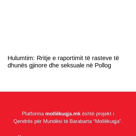
Hulumtim: Rritje e raportimit të rasteve të
dhunës gjinore dhe seksuale në Pollog
Platforma
mollëkuqja.mk
është projekt i
Qendrës për Mundësi të Barabarta “Mollëkuqja”.