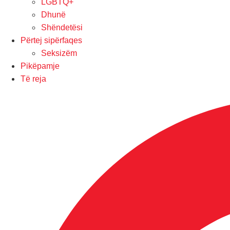
LGBTQ+
Dhunë
Shëndetësi
Përtej sipërfaqes
Seksizëm
Pikëpamje
Të reja