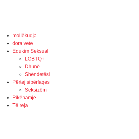
mollëkuqja
dora vetë
Edukim Seksual
LGBTQ+
Dhunë
Shëndetësi
Përtej sipërfaqes
Seksizëm
Pikëpamje
Të reja