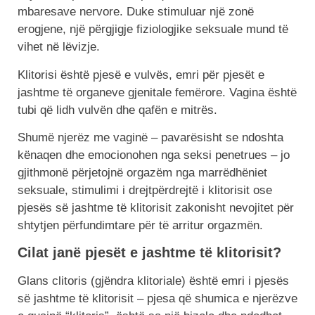
mbaresave nervore. Duke stimuluar një zonë
erogjene, një përgjigje fiziologjike seksuale mund të
vihet në lëvizje.
Klitorisi është pjesë e vulvës, emri për pjesët e
jashtme të organeve gjenitale femërore. Vagina është
tubi që lidh vulvën dhe qafën e mitrës.
Shumë njerëz me vaginë – pavarësisht se ndoshta
kënaqen dhe emocionohen nga seksi penetrues – jo
gjithmonë përjetojnë orgazëm nga marrëdhëniet
seksuale, stimulimi i drejtpërdrejtë i klitorisit ose
pjesës së jashtme të klitorisit zakonisht nevojitet për
shtytjen përfundimtare për të arritur orgazmën.
Cilat janë pjesët e jashtme të klitorisit?
Glans clitoris (gjëndra klitoriale) është emri i pjesës
së jashtme të klitorisit – pjesa që shumica e njerëzve