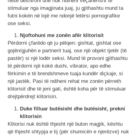
nëse dëshironi dhe nuk ndiheni veçanërisht të
stimuluar nga imagjinata juaj, ju gjithashtu mund ta
futni kokën në lojë me ndonjë letërsi pornografike
ose seksi.
Njoftohuni me zonën afër klitorisit
Përdorni çfarëdo që ju pëlqen: gishtat, gishtat ose
gojën/gjuhën e partnerit tuaj, ose një objekt tjetër (të
pastër) si një lodër seksi. Mund të provoni gjithashtu
të përdorni një kokë dushi, vibrator, apo edhe
fërkimin e të brendshmeve tuaja kundër diçkaje, si
një jastëk. Pasi të ndiheni rehat me zonën përreth
klitorisit dhe të jeni gati, është koha për të stimuluar
drejtpërdrejt klitorisin.
Duke filluar butësisht dhe butësisht, prekni
klitorisin
Klitorisi nuk është thjesht një buton magjik, kështu
që thjesht shtypja e tij (për shumicën e njerëzve) nuk