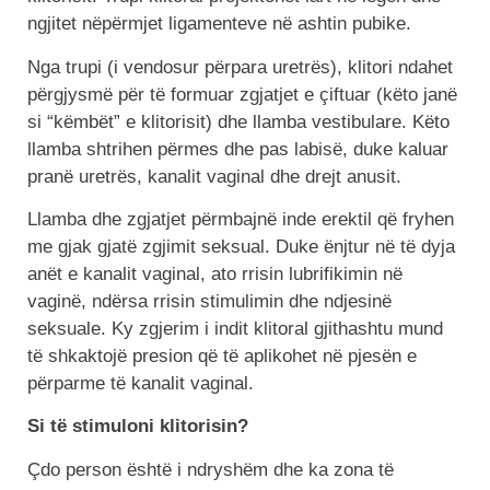
ngjitet nëpërmjet ligamenteve në ashtin pubike.
Nga trupi (i vendosur përpara uretrës), klitori ndahet
përgjysmë për të formuar zgjatjet e çiftuar (këto janë
si “këmbët” e klitorisit) dhe llamba vestibulare. Këto
llamba shtrihen përmes dhe pas labisë, duke kaluar
pranë uretrës, kanalit vaginal dhe drejt anusit.
Llamba dhe zgjatjet përmbajnë inde erektil që fryhen
me gjak gjatë zgjimit seksual. Duke ënjtur në të dyja
anët e kanalit vaginal, ato rrisin lubrifikimin në
vaginë, ndërsa rrisin stimulimin dhe ndjesinë
seksuale. Ky zgjerim i indit klitoral gjithashtu mund
të shkaktojë presion që të aplikohet në pjesën e
përparme të kanalit vaginal.
Si të stimuloni klitorisin?
Çdo person është i ndryshëm dhe ka zona të