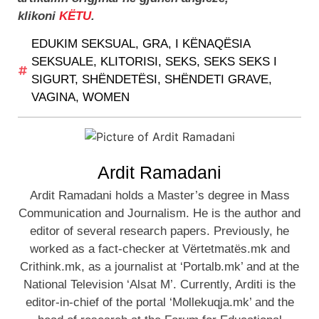
klikoni
KËTU
.
EDUKIM SEKSUAL
,
GRA
,
I KËNAQËSIA
SEKSUALE
,
KLITORISI
,
SEKS
,
SEKS SEKS I
SIGURT
,
SHËNDETËSI
,
SHËNDETI GRAVE
,
VAGINA
,
WOMEN
Ardit Ramadani
Ardit Ramadani holds a Master’s degree in Mass
Communication and Journalism. He is the author and
editor of several research papers. Previously, he
worked as a fact-checker at Vërtetmatës.mk and
Crithink.mk, as a journalist at ‘Portalb.mk’ and at the
National Television ‘Alsat M’. Currently, Arditi is the
editor-in-chief of the portal ‘Mollekuqja.mk’ and the