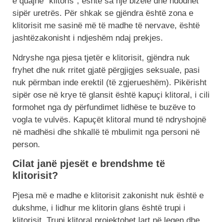
e quajnë “klitoris”, është sa një bizele dhe ndodhet
sipër uretrës. Për shkak se gjëndra është zona e
klitorisit me sasinë më të madhe të nervave, është
jashtëzakonisht i ndjeshëm ndaj prekjes.
Ndryshe nga pjesa tjetër e klitorisit, gjëndra nuk
fryhet dhe nuk rritet gjatë përgjigjes seksuale, pasi
nuk përmban inde erektil (të zgjerueshëm). Pikërisht
sipër ose në krye të glansit është kapuçi klitoral, i cili
formohet nga dy përfundimet lidhëse te buzëve to
vogla te vulvës. Kapuçët klitoral mund të ndryshojnë
në madhësi dhe shkallë të mbulimit nga personi në
person.
Cilat janë pjesët e brendshme të
klitorisit?
Pjesa më e madhe e klitorisit zakonisht nuk është e
dukshme, i lidhur me klitorin glans është trupi i
klitorisit. Trupi klitoral projektohet lart në legen dhe