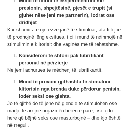
Mund të filloni të eksperimentoni me
presionin, shpejtësinë, pjesët e trupit (si
gjuhët nëse jeni me partnerin), lodrat ose
dridhjet
Kur shumica e njerëzve janë të stimuluar, ata fillojnë
të prodhojnë lëng eksitues, i cili mund të ndihmojë në
stimulimin e klitorisit dhe vaginës më të rehatshme.
Konsideroni të shtoni pak lubrifikant
personal në përzierje
Ne jemi adhurues të mëdhenj të lubrifikantit.
Mund të provoni gjithashtu të stimuloni
klitorisin nga brenda duke përdorur penisin,
lodër seksi ose gishta.
Jo të gjithë do të jenë në gjendje të stimulohen ose
madje të arrijnë orgazmën herën e parë, ose çdo
herë që bëjnë seks ose masturbojnë – dhe kjo është
në rregull.