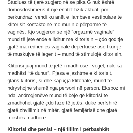
Studiues të tjerë sugjerojnë se pika G nuk është
domosdoshmërisht një entitet fizik aktual, por
përkundrazi vendi ku anët e llambave vestibulare të
klitorisit kontaktojnë me murin e përparmë të
vaginës. Kjo sugjeron se një “orgazmë vaginale”
mund të jetë ende e lidhur me klitorisin – çdo goditje
gjatë marrëdhënies vaginale depërtuese ose tkurrje
të muskujve të legenit – mund të stimulojë klitorisin.
Klitorisi juaj mund të jetë i madh ose i vogël, nuk ka
madhësi “të duhur”. Pjesa e jashtme e klitorisit,
glans klitoris, si dhe kapuçja klitoriale, mund të
ndryshojnë shumë nga personi në person. Ekspozimi
ndaj androgjenëve mund të bëjë që klitorisi të
zmadhohet gjatë çdo faze të jetës, duke përfshirë
gjatë zhvillimit në mitër, gjatë fëmijërisë dhe gjatë
moshës madhore.
Klitorisi dhe penisi – një fillim i përbashkët