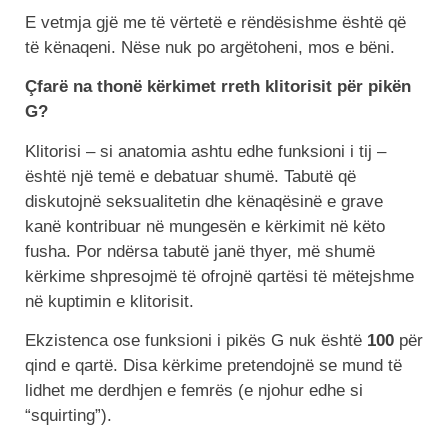
E vetmja gjë me të vërtetë e rëndësishme është që
të kënaqeni. Nëse nuk po argëtoheni, mos e bëni.
Çfarë na thonë kërkimet rreth klitorisit për pikën
G?
Klitorisi – si anatomia ashtu edhe funksioni i tij –
është një temë e debatuar shumë. Tabutë që
diskutojnë seksualitetin dhe kënaqësinë e grave
kanë kontribuar në mungesën e kërkimit në këto
fusha. Por ndërsa tabutë janë thyer, më shumë
kërkime shpresojmë të ofrojnë qartësi të mëtejshme
në kuptimin e klitorisit.
Ekzistenca ose funksioni i pikës G nuk është
100
për
qind e qartë. Disa kërkime pretendojnë se mund të
lidhet me derdhjen e femrës (e njohur edhe si
“squirting”).