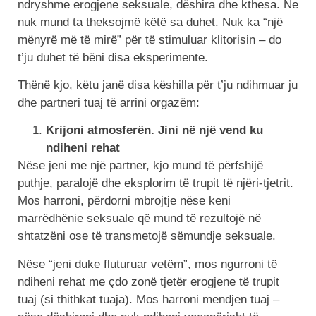
ndryshme erogjene seksuale, dëshira dhe kthesa. Ne
nuk mund ta theksojmë këtë sa duhet. Nuk ka “një
mënyrë më të mirë” për të stimuluar klitorisin – do
t’ju duhet të bëni disa eksperimente.
Thënë kjo, këtu janë disa këshilla për t’ju ndihmuar ju
dhe partneri tuaj të arrini orgazëm:
Krijoni atmosferën. Jini në një vend ku
ndiheni rehat
Nëse jeni me një partner, kjo mund të përfshijë
puthje, paralojë dhe eksplorim të trupit të njëri-tjetrit.
Mos harroni, përdorni mbrojtje nëse keni
marrëdhënie seksuale që mund të rezultojë në
shtatzëni ose të transmetojë sëmundje seksuale.
Nëse “jeni duke fluturuar vetëm”, mos ngurroni të
ndiheni rehat me çdo zonë tjetër erogjene të trupit
tuaj (si thithkat tuaja). Mos harroni mendjen tuaj –