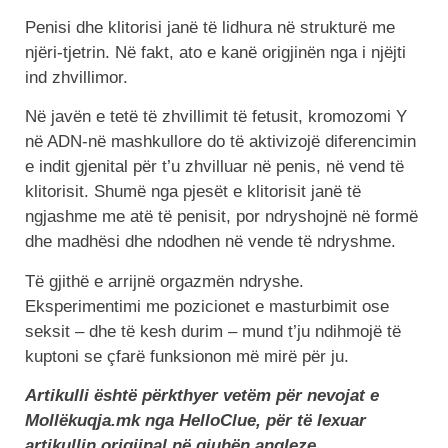
Penisi dhe klitorisi janë të lidhura në strukturë me
njëri-tjetrin. Në fakt, ato e kanë origjinën nga i njëjti
ind zhvillimor.
Në javën e tetë të zhvillimit të fetusit, kromozomi Y
në ADN-në mashkullore do të aktivizojë diferencimin
e indit gjenital për t’u zhvilluar në penis, në vend të
klitorisit. Shumë nga pjesët e klitorisit janë të
ngjashme me atë të penisit, por ndryshojnë në formë
dhe madhësi dhe ndodhen në vende të ndryshme.
Të gjithë e arrijnë orgazmën ndryshe.
Eksperimentimi me pozicionet e masturbimit ose
seksit – dhe të kesh durim – mund t’ju ndihmojë të
kuptoni se çfarë funksionon më mirë për ju.
Artikulli është përkthyer vetëm për nevojat e
Mollëkuqja.mk nga HelloClue, për të lexuar
artikullin origjinal në gjuhën angleze,