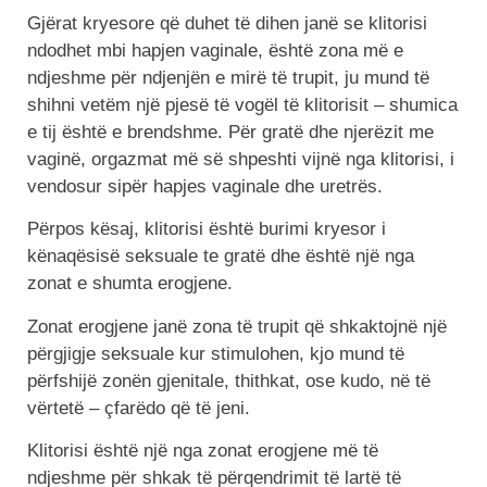
Gjërat kryesore që duhet të dihen janë se klitorisi
ndodhet mbi hapjen vaginale, është zona më e
ndjeshme për ndjenjën e mirë të trupit, ju mund të
shihni vetëm një pjesë të vogël të klitorisit – shumica
e tij është e brendshme. Për gratë dhe njerëzit me
vaginë, orgazmat më së shpeshti vijnë nga klitorisi, i
vendosur sipër hapjes vaginale dhe uretrës.
Përpos kësaj, klitorisi është burimi kryesor i
kënaqësisë seksuale te gratë dhe është një nga
zonat e shumta erogjene.
Zonat erogjene janë zona të trupit që shkaktojnë një
përgjigje seksuale kur stimulohen, kjo mund të
përfshijë zonën gjenitale, thithkat, ose kudo, në të
vërtetë – çfarëdo që të jeni.
Klitorisi është një nga zonat erogjene më të
ndjeshme për shkak të përqendrimit të lartë të