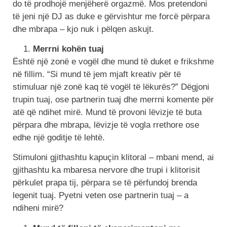
do të prodhojë menjëherë orgazmë. Mos pretendoni
të jeni një DJ as duke e gërvishtur me forcë përpara
dhe mbrapa – kjo nuk i pëlqen askujt.
Merrni kohën tuaj
Është një zonë e vogël dhe mund të duket e frikshme
në fillim. “Si mund të jem mjaft kreativ për të
stimuluar një zonë kaq të vogël të lëkurës?” Dëgjoni
trupin tuaj, ose partnerin tuaj dhe merrni komente për
atë që ndihet mirë. Mund të provoni lëvizje të buta
përpara dhe mbrapa, lëvizje të vogla rrethore ose
edhe një goditje të lehtë.
Stimuloni gjithashtu kapuçin klitoral – mbani mend, ai
gjithashtu ka mbaresa nervore dhe trupi i klitorisit
përkulet prapa tij, përpara se të përfundoj brenda
legenit tuaj. Pyetni veten ose partnerin tuaj – a
ndiheni mirë?