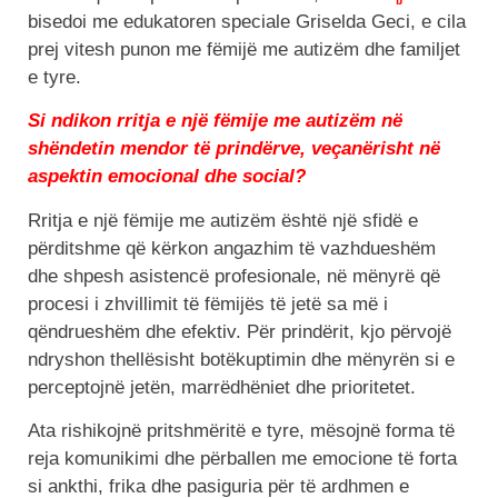
bisedoi me edukatoren speciale Griselda Geci, e cila
prej vitesh punon me fëmijë me autizëm dhe familjet
e tyre.
Si ndikon rritja e një fëmije me autizëm në
shëndetin mendor të prindërve, veçanërisht në
aspektin emocional dhe social?
Rritja e një fëmije me autizëm është një sfidë e
përditshme që kërkon angazhim të vazhdueshëm
dhe shpesh asistencë profesionale, në mënyrë që
procesi i zhvillimit të fëmijës të jetë sa më i
qëndrueshëm dhe efektiv. Për prindërit, kjo përvojë
ndryshon thellësisht botëkuptimin dhe mënyrën si e
perceptojnë jetën, marrëdhëniet dhe prioritetet.
Ata rishikojnë pritshmëritë e tyre, mësojnë forma të
reja komunikimi dhe përballen me emocione të forta
si ankthi, frika dhe pasiguria për të ardhmen e