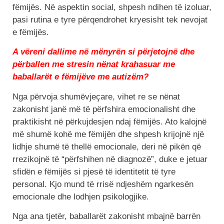
fëmijës. Në aspektin social, shpesh ndihen të izoluar,
pasi rutina e tyre përqendrohet kryesisht tek nevojat
e fëmijës.
A vëreni dallime në mënyrën si përjetojnë dhe
përballen me stresin nënat krahasuar me
baballarët e fëmijëve me autizëm?
Nga përvoja shumëvjeçare, vihet re se nënat
zakonisht janë më të përfshira emocionalisht dhe
praktikisht në përkujdesjen ndaj fëmijës. Ato kalojnë
më shumë kohë me fëmijën dhe shpesh krijojnë një
lidhje shumë të thellë emocionale, deri në pikën që
rrezikojnë të “përfshihen në diagnozë”, duke e jetuar
sfidën e fëmijës si pjesë të identitetit të tyre
personal. Kjo mund të rrisë ndjeshëm ngarkesën
emocionale dhe lodhjen psikologjike.
Nga ana tjetër, baballarët zakonisht mbajnë barrën