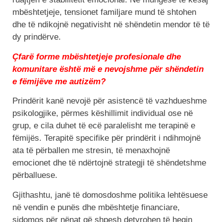
mbështetjeje, tensionet familjare mund të shtohen
dhe të ndikojnë negativisht në shëndetin mendor të të
dy prindërve.
Çfarë forme mbështetjeje profesionale dhe
komunitare është më e nevojshme për shëndetin
e fëmijëve me autizëm?
Prindërit kanë nevojë për asistencë të vazhdueshme
psikologjike, përmes këshillimit individual ose në
grup, e cila duhet të ecë paralelisht me terapinë e
fëmijës. Terapitë specifike për prindërit i ndihmojnë
ata të përballen me stresin, të menaxhojnë
emocionet dhe të ndërtojnë strategji të shëndetshme
përballuese.
Gjithashtu, janë të domosdoshme politika lehtësuese
në vendin e punës dhe mbështetje financiare,
sidomos për nënat që shpesh detyrohen të heqin