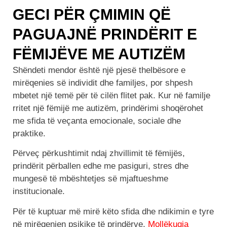
GECI PËR ÇMIMIN QË
PAGUAJNË PRINDËRIT E
FËMIJËVE ME AUTIZËM
Shëndeti mendor është një pjesë thelbësore e
mirëqenies së individit dhe familjes, por shpesh
mbetet një temë për të cilën flitet pak. Kur në familje
rritet një fëmijë me autizëm, prindërimi shoqërohet
me sfida të veçanta emocionale, sociale dhe
praktike.
Përveç përkushtimit ndaj zhvillimit të fëmijës,
prindërit përballen edhe me pasiguri, stres dhe
mungesë të mbështetjes së mjaftueshme
institucionale.
Për të kuptuar më mirë këto sfida dhe ndikimin e tyre
në mirëqenien psikike të prindërve,
Mollëkuqja