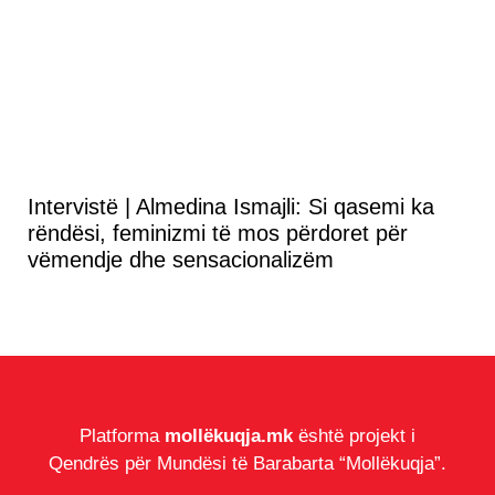
Intervistë | Almedina Ismajli: Si qasemi ka
rëndësi, feminizmi të mos përdoret për
vëmendje dhe sensacionalizëm
Platforma
mollëkuqja.mk
është projekt i
Qendrës për Mundësi të Barabarta “Mollëkuqja”.