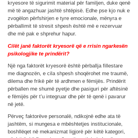
kryesore të sigurimit material për familjen, duke qenë
më të angazhuar jashtë shtëpisë. Edhe pse kjo nuk e
zvogëlon përfshirjen e tyre emocionale, mënyra e
përballimit të stresit shpesh është më e rezervuar
dhe më pak e shprehur hapur.
Cilët janë faktorët kryesorë që e rrisin ngarkesën
psikologjike te prindërit?
Një nga faktorët kryesorë është përballja fillestare
me diagnozën, e cila shpesh shoqërohet me traumë,
dilema dhe frikë për të ardhmen e fëmijës. Prindërit
përballen me shumë pyetje dhe pasiguri për aftësinë
e fëmijës për t’u integruar dhe për të qenë i pavarur
në jetë.
Përveç faktorëve personalë, ndikojnë edhe ata të
jashtëm, si mungesa e mbështetjes institucionale,
boshllëqet në mekanizmat ligjorë për këtë kategori,