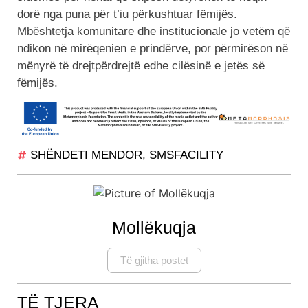
dorë nga puna për t’iu përkushtuar fëmijës.
Mbështetja komunitare dhe institucionale jo vetëm që
ndikon në mirëqenien e prindërve, por përmirëson në
mënyrë të drejtpërdrejtë edhe cilësinë e jetës së
fëmijës.
SHËNDETI MENDOR
,
SMSFACILITY
Mollëkuqja
Të gjitha postet
TË TJERA