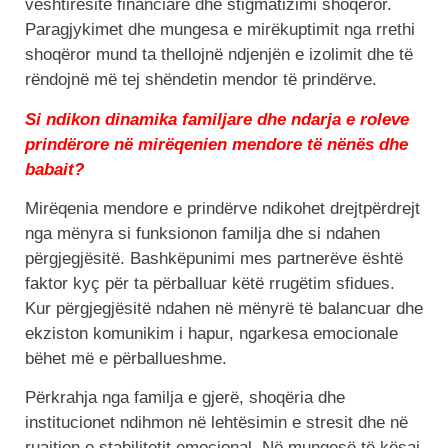
vështirësitë financiare dhe stigmatizimi shoqëror.
Paragjykimet dhe mungesa e mirëkuptimit nga rrethi
shoqëror mund ta thellojnë ndjenjën e izolimit dhe të
rëndojnë më tej shëndetin mendor të prindërve.
Si ndikon dinamika familjare dhe ndarja e roleve
prindërore në mirëqenien mendore të nënës dhe
babait?
Mirëqenia mendore e prindërve ndikohet drejtpërdrejt
nga mënyra si funksionon familja dhe si ndahen
përgjegjësitë. Bashkëpunimi mes partnerëve është
faktor kyç për ta përballuar këtë rrugëtim sfidues.
Kur përgjegjësitë ndahen në mënyrë të balancuar dhe
ekziston komunikim i hapur, ngarkesa emocionale
bëhet më e përballueshme.
Përkrahja nga familja e gjerë, shoqëria dhe
institucionet ndihmon në lehtësimin e stresit dhe në
ruajtjen e stabilitetit emocional. Në mungesë të kësaj