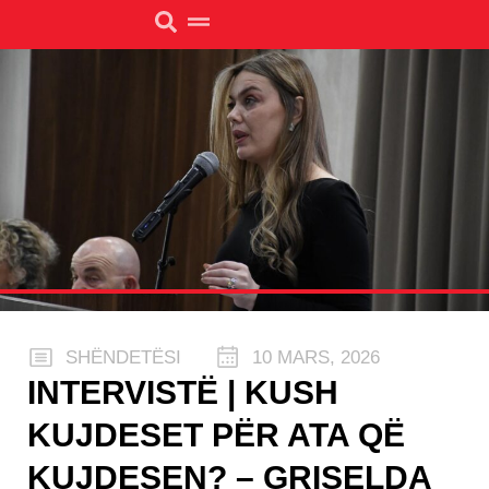
SHËNDETËSI
10 MARS, 2026
INTERVISTË | KUSH
KUJDESET PËR ATA QË
KUJDESEN? – GRISELDA