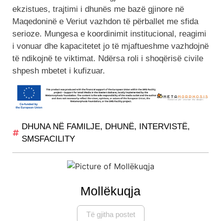
ekzistues, trajtimi i dhunës me bazë gjinore në
Maqedoninë e Veriut vazhdon të përballet me sfida
serioze. Mungesa e koordinimit institucional, reagimi
i vonuar dhe kapacitetet jo të mjaftueshme vazhdojnë
të ndikojnë te viktimat. Ndërsa roli i shoqërisë civile
shpesh mbetet i kufizuar.
DHUNA NË FAMILJE
,
DHUNË
,
INTERVISTË
,
SMSFACILITY
Mollëkuqja
Të gjitha postet