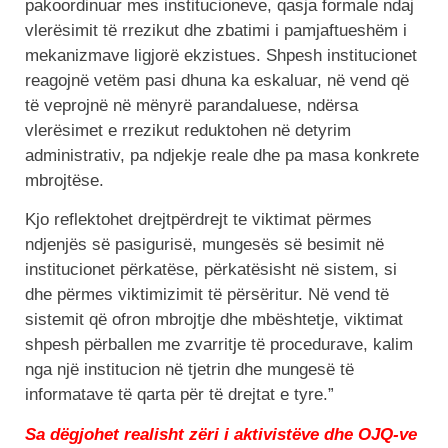
pakoordinuar mes institucioneve, qasja formale ndaj
vlerësimit të rrezikut dhe zbatimi i pamjaftueshëm i
mekanizmave ligjorë ekzistues. Shpesh institucionet
reagojnë vetëm pasi dhuna ka eskaluar, në vend që
të veprojnë në mënyrë parandaluese, ndërsa
vlerësimet e rrezikut reduktohen në detyrim
administrativ, pa ndjekje reale dhe pa masa konkrete
mbrojtëse.
Kjo reflektohet drejtpërdrejt te viktimat përmes
ndjenjës së pasigurisë, mungesës së besimit në
institucionet përkatëse, përkatësisht në sistem, si
dhe përmes viktimizimit të përsëritur. Në vend të
sistemit që ofron mbrojtje dhe mbështetje, viktimat
shpesh përballen me zvarritje të procedurave, kalim
nga një institucion në tjetrin dhe mungesë të
informatave të qarta për të drejtat e tyre.”
Sa dëgjohet realisht zëri i aktivistëve dhe OJQ-ve