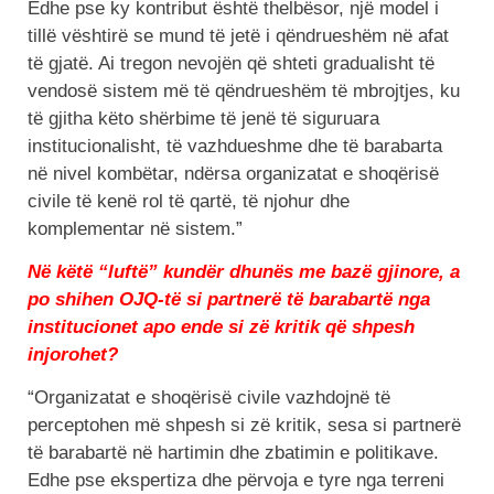
Edhe pse ky kontribut është thelbësor, një model i
tillë vështirë se mund të jetë i qëndrueshëm në afat
të gjatë. Ai tregon nevojën që shteti gradualisht të
vendosë sistem më të qëndrueshëm të mbrojtjes, ku
të gjitha këto shërbime të jenë të siguruara
institucionalisht, të vazhdueshme dhe të barabarta
në nivel kombëtar, ndërsa organizatat e shoqërisë
civile të kenë rol të qartë, të njohur dhe
komplementar në sistem.”
Në këtë “luftë” kundër dhunës me bazë gjinore, a
po shihen OJQ-të si partnerë të barabartë nga
institucionet apo ende si zë kritik që shpesh
injorohet?
“Organizatat e shoqërisë civile vazhdojnë të
perceptohen më shpesh si zë kritik, sesa si partnerë
të barabartë në hartimin dhe zbatimin e politikave.
Edhe pse ekspertiza dhe përvoja e tyre nga terreni