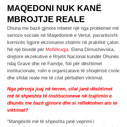
MAQEDONI NUK KANË
MBROJTJE REALE
Dhuna me bazë gjinore mbetet një nga problemet më
serioze sociale në Maqedoninë e Veriut, pavarësisht
kornizës ligjore ekzistuese zbatimi në praktikë çalon.
Në një bisedë për
Mollëkuqja
, Elena Dimushevska,
drejtore ekzekutive e Rrjetit Nacional kundër Dhunës
ndaj Grave dhe në Familje, foli për dështimet
institucionale, rolin e organizatave të shoqërisë civile
dhe sfidat reale me të cilat përballen viktimat.
Nga përvoja juaj në terren, cilat janë dështimet
më të shpeshta të institucioneve në trajtimin e
dhunës me bazë gjinore dhe si reflektohen ato te
viktimat?
“Mangësitë më të shpeshta janë veprimi i