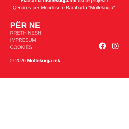
Platforma
mollëkuqja.mk
është projekt i
Qendrës për Mundësi të Barabarta “Mollëkuqja”.
PËR NE
RRETH NESH
IMPRESUM
COOKIES
© 2026
Mollëkuqja.mk