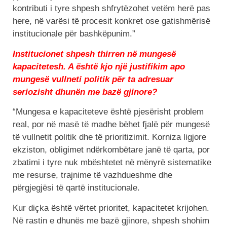
kontributi i tyre shpesh shfrytëzohet vetëm herë pas
here, në varësi të procesit konkret ose gatishmërisë
institucionale për bashkëpunim.”
Institucionet shpesh thirren në mungesë
kapacitetesh. A është kjo një justifikim apo
mungesë vullneti politik për ta adresuar
seriozisht dhunën me bazë gjinore?
“Mungesa e kapaciteteve është pjesërisht problem
real, por në masë të madhe bëhet fjalë për mungesë
të vullnetit politik dhe të prioritizimit. Korniza ligjore
ekziston, obligimet ndërkombëtare janë të qarta, por
zbatimi i tyre nuk mbështetet në mënyrë sistematike
me resurse, trajnime të vazhdueshme dhe
përgjegjësi të qartë institucionale.
Kur diçka është vërtet prioritet, kapacitetet krijohen.
Në rastin e dhunës me bazë gjinore, shpesh shohim