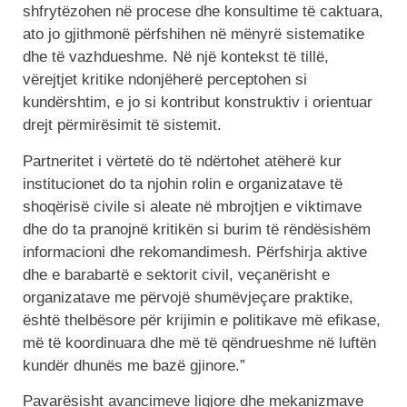
shfrytëzohen në procese dhe konsultime të caktuara,
ato jo gjithmonë përfshihen në mënyrë sistematike
dhe të vazhdueshme. Në një kontekst të tillë,
vërejtjet kritike ndonjëherë perceptohen si
kundërshtim, e jo si kontribut konstruktiv i orientuar
drejt përmirësimit të sistemit.
Partneritet i vërtetë do të ndërtohet atëherë kur
institucionet do ta njohin rolin e organizatave të
shoqërisë civile si aleate në mbrojtjen e viktimave
dhe do ta pranojnë kritikën si burim të rëndësishëm
informacioni dhe rekomandimesh. Përfshirja aktive
dhe e barabartë e sektorit civil, veçanërisht e
organizatave me përvojë shumëvjeçare praktike,
është thelbësore për krijimin e politikave më efikase,
më të koordinuara dhe më të qëndrueshme në luftën
kundër dhunës me bazë gjinore.”
Pavarësisht avancimeve ligjore dhe mekanizmave