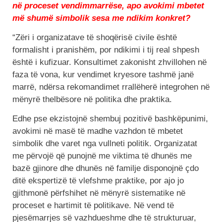
në proceset vendimmarrëse, apo avokimi mbetet
më shumë simbolik sesa me ndikim konkret?
“Zëri i organizatave të shoqërisë civile është
formalisht i pranishëm, por ndikimi i tij real shpesh
është i kufizuar. Konsultimet zakonisht zhvillohen në
faza të vona, kur vendimet kryesore tashmë janë
marrë, ndërsa rekomandimet rrallëherë integrohen në
mënyrë thelbësore në politika dhe praktika.
Edhe pse ekzistojnë shembuj pozitivë bashkëpunimi,
avokimi në masë të madhe vazhdon të mbetet
simbolik dhe varet nga vullneti politik. Organizatat
me përvojë që punojnë me viktima të dhunës me
bazë gjinore dhe dhunës në familje disponojnë çdo
ditë ekspertizë të vlefshme praktike, por ajo jo
gjithmonë përfshihet në mënyrë sistematike në
proceset e hartimit të politikave. Në vend të
pjesëmarrjes së vazhdueshme dhe të strukturuar,