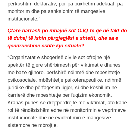
përkushtim deklarativ, por pa buxhetim adekuat, pa
monitorim dhe pa sanksionim të mangësive
institucionale.”
Çfarë barrash po mbajnë sot OJQ-të që në fakt do
të duhej të ishin përgjegjësi e shtetit, dhe sa e
qëndrueshme është kjo situatë?
“Organizatat e shoqërisë civile sot ofrojnë një
spektër të gjerë shërbimesh për viktimat e dhunës
me bazë gjinore, përfshirë ndihmë dhe mbështetje
psikosociale, mbështetje psikoterapeutike, ndihmë
juridike dhe përfaqësim ligjor, si dhe këshillim në
karrierë dhe mbështetje për fuqizim ekonomik.
Krahas punës së drejtpërdrejtë me viktimat, ato kanë
rol të rëndësishëm edhe në monitorimin e veprimeve
institucionale dhe në evidentimin e mangësive
sistemore në mbrojtje.