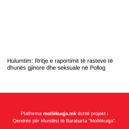
Hulumtim: Rritje e raportimit të rasteve të
dhunës gjinore dhe seksuale në Pollog
Platforma
mollëkuqja.mk
është projekt i
Qendrës për Mundësi të Barabarta “Mollëkuqja”.