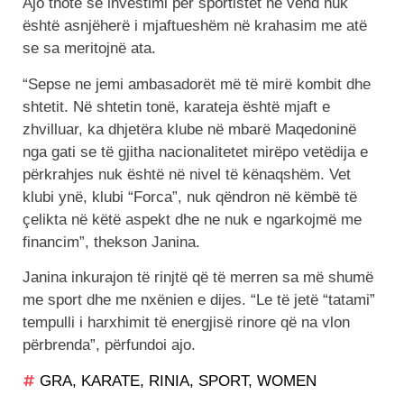
Ajo thotë se investimi për sportistët në vend nuk
është asnjëherë i mjaftueshëm në krahasim me atë
se sa meritojnë ata.
“Sepse ne jemi ambasadorët më të mirë kombit dhe
shtetit. Në shtetin tonë, karateja është mjaft e
zhvilluar, ka dhjetëra klube në mbarë Maqedoninë
nga gati se të gjitha nacionalitetet mirëpo vetëdija e
përkrahjes nuk është në nivel të kënaqshëm. Vet
klubi ynë, klubi “Forca”, nuk qëndron në këmbë të
çelikta në këtë aspekt dhe ne nuk e ngarkojmë me
financim”, thekson Janina.
Janina inkurajon të rinjtë që të merren sa më shumë
me sport dhe me nxënien e dijes. “Le të jetë “tatami”
tempulli i harxhimit të energjisë rinore që na vlon
përbrenda”, përfundoi ajo.
GRA
,
KARATE
,
RINIA
,
SPORT
,
WOMEN