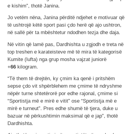
e kishim”, thotë Janina.
Jo vetëm nëna, Janina përditë ndjehet e motivuar që
të ushtrojë këtë sport pasi çdo herë që ajo ushtron,
në sallë për ta mbështetur ndodhen tezja dhe daja.
Në vitin që lamë pas, Dardhishta u zgjodh e treta në
top treshen e karateisteve më të mira të kategorisë
Kumite (lufta) nga grup mosha vajzat juniorë
+
66
kilogram.
“Të them të drejtën, ky çmim ka qenë i pritshëm
sepse çdo vit shpërblehem me çmime të ndryshme
nëpër turne shtetërorë por edhe rajonal, çmime si
“Sportistja më e mirë e vitit” ose “Sportistja më e
mirë e turneut”. Pres edhe shumë të tjera, duke u
bazuar në përkushtimin maksimal që e jap”, thotë
Dardhishta.