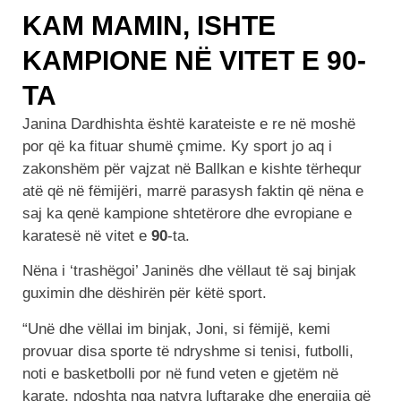
KAM MAMIN, ISHTE
KAMPIONE NË VITET E 90-
TA
Janina Dardhishta është karateiste e re në moshë
por që ka fituar shumë çmime. Ky sport jo aq i
zakonshëm për vajzat në Ballkan e kishte tërhequr
atë që në fëmijëri, marrë parasysh faktin që nëna e
saj ka qenë kampione shtetërore dhe evropiane e
karatesë në vitet e
90
-ta.
Nëna i ‘trashëgoi’ Janinës dhe vëllaut të saj binjak
guximin dhe dëshirën për këtë sport.
“Unë dhe vëllai im binjak, Joni, si fëmijë, kemi
provuar disa sporte të ndryshme si tenisi, futbolli,
noti e basketbolli por në fund veten e gjetëm në
karate, ndoshta nga natyra luftarake dhe energjia që