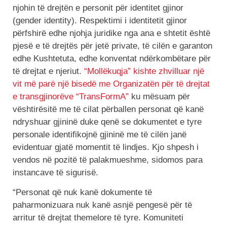
njohin të drejtën e personit për identitet gjinor
(gender identity). Respektimi i identitetit gjinor
përfshirë edhe njohja juridike nga ana e shtetit është
pjesë e të drejtës për jetë private, të cilën e garanton
edhe Kushtetuta, edhe konventat ndërkombëtare për
të drejtat e njeriut.
“Mollëkuqja” kishte zhvilluar një
vit më parë një bisedë me Organizatën për të drejtat
e transgjinorëve “TransFormA”
ku mësuam për
vështirësitë me të cilat përballen personat që kanë
ndryshuar gjininë duke qenë se dokumentet e tyre
personale identifikojnë gjininë me të cilën janë
evidentuar gjatë momentit të lindjes. Kjo shpesh i
vendos në pozitë të palakmueshme, sidomos para
instancave të sigurisë.
“Personat që nuk kanë dokumente të
paharmonizuara nuk kanë asnjë pengesë për të
arritur të drejtat themelore të tyre. Komuniteti