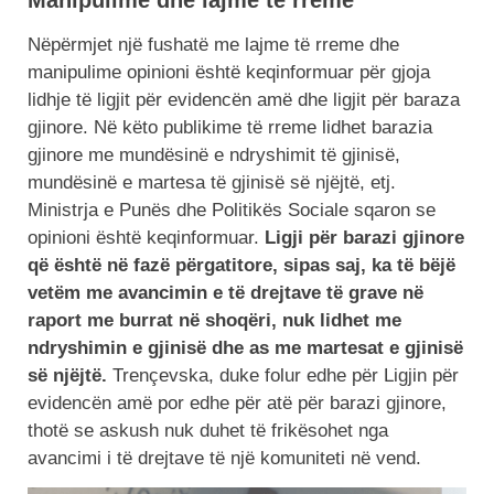
Nëpërmjet një fushatë me lajme të rreme dhe
manipulime opinioni është keqinformuar për gjoja
lidhje të ligjit për evidencën amë dhe ligjit për baraza
gjinore. Në këto publikime të rreme lidhet barazia
gjinore me mundësinë e ndryshimit të gjinisë,
mundësinë e martesa të gjinisë së njëjtë, etj.
Ministrja e Punës dhe Politikës Sociale sqaron se
opinioni është keqinformuar.
Ligji për barazi gjinore
që është në fazë përgatitore, sipas saj, ka të bëjë
vetëm me avancimin e të drejtave të grave në
raport me burrat në shoqëri, nuk lidhet me
ndryshimin e gjinisë dhe as me martesat e gjinisë
së njëjtë.
Trençevska, duke folur edhe për Ligjin për
evidencën amë por edhe për atë për barazi gjinore,
thotë se askush nuk duhet të frikësohet nga
avancimi i të drejtave të një komuniteti në vend.