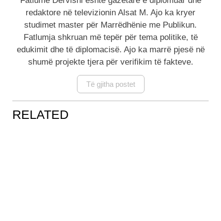
Fatlume Dervishi është gazetare e diplomuar dhe
redaktore në televizionin Alsat M. Ajo ka kryer
studimet master për Marrëdhënie me Publikun.
Fatlumja shkruan më tepër për tema politike, të
edukimit dhe të diplomacisë. Ajo ka marrë pjesë në
shumë projekte tjera për verifikim të fakteve.
Të gjitha postet
RELATED