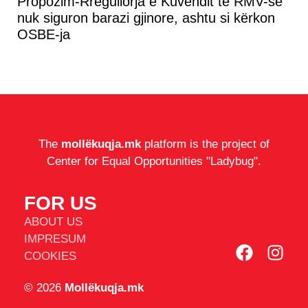
Propozim-Rregullorja e Kuvendit të RMV-së
nuk siguron barazi gjinore, ashtu si kërkon
OSBE-ja
The
mollëkuqja.mk
platform is the project of
Center for Equal Opportunities "Ladybug".
FOR US
ABOUT US
IMPRESUM
COOKIES
© 2026
Mollëkuqja.mk