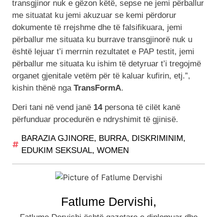
transgjinor nuk e gëzon këtë, sepse ne jemi përballur
me situatat ku jemi akuzuar se kemi përdorur
dokumente të rrejshme dhe të falsifikuara, jemi
përballur me situata ku burrave transgjinorë nuk u
është lejuar t’i merrnin rezultatet e PAP testit, jemi
përballur me situata ku ishim të detyruar t’i tregojmë
organet gjenitale vetëm për të kaluar kufirin, etj.”,
kishin thënë nga
TransFormA
.
Deri tani në vend janë
14
persona të cilët kanë
përfunduar procedurën e ndryshimit të gjinisë.
BARAZIA GJINORE
,
BURRA
,
DISKRIMINIM
,
EDUKIM SEKSUAL
,
WOMEN
Fatlume Dervishi,