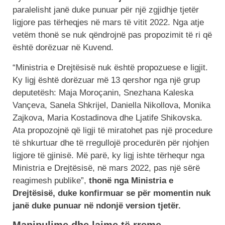
paralelisht janë duke punuar për një zgjidhje tjetër
ligjore pas tërheqjes në mars të vitit 2022. Nga atje
vetëm thonë se nuk qëndrojnë pas propozimit të ri që
është dorëzuar në Kuvend.
“Ministria e Drejtësisë nuk është propozuese e ligjit.
Ky ligj është dorëzuar më 13 qershor nga një grup
deputetësh: Maja Moroçanin, Snezhana Kaleska
Vançeva, Sanela Shkrijel, Daniella Nikollova, Monika
Zajkova, Maria Kostadinova dhe Ljatife Shikovska.
Ata propozojnë që ligji të miratohet pas një procedure
të shkurtuar dhe të rregullojë procedurën për njohjen
ligjore të gjinisë. Më parë, ky ligj ishte tërhequr nga
Ministria e Drejtësisë, në mars 2022, pas një sërë
reagimesh publike”,
thonë nga Ministria e
Drejtësisë, duke konfirmuar se për momentin nuk
janë duke punuar në ndonjë version tjetër.
Manipulime dhe lajme të rreme