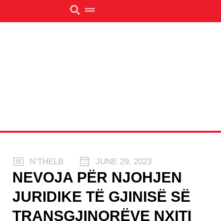
N’THELB
JUNE 29, 2023
NEVOJA PËR NJOHJEN
JURIDIKE TË GJINISË SË
TRANSGJINORËVE NXITI