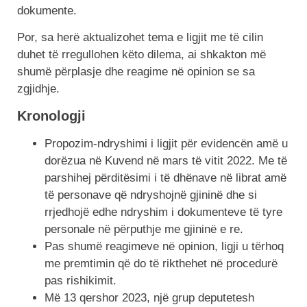
dokumente.
Por, sa herë aktualizohet tema e ligjit me të cilin
duhet të rregullohen këto dilema, ai shkakton më
shumë përplasje dhe reagime në opinion se sa
zgjidhje.
Kronologji
Propozim-ndryshimi i ligjit për evidencën amë u
dorëzua në Kuvend në mars të vitit 2022. Me të
parshihej përditësimi i të dhënave në librat amë
të personave që ndryshojnë gjininë dhe si
rrjedhojë edhe ndryshim i dokumenteve të tyre
personale në përputhje me gjininë e re.
Pas shumë reagimeve në opinion, ligji u tërhoq
me premtimin që do të rikthehet në procedurë
pas rishikimit.
Më 13 qershor 2023, një grup deputetesh