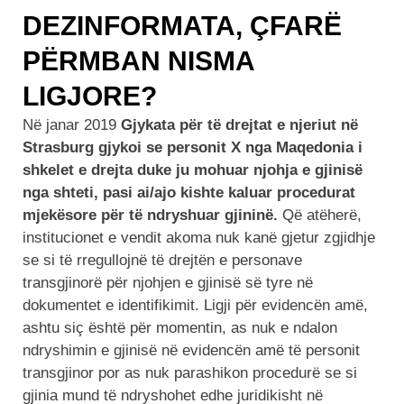
DEZINFORMATA, ÇFARË
PËRMBAN NISMA
LIGJORE?
Në janar 2019
Gjykata për të drejtat e njeriut në
Strasburg gjykoi se personit X nga Maqedonia i
shkelet e drejta duke ju mohuar njohja e gjinisë
nga shteti, pasi ai/ajo kishte kaluar procedurat
mjekësore për të ndryshuar gjininë.
Që atëherë,
institucionet e vendit akoma nuk kanë gjetur zgjidhje
se si të rregullojnë të drejtën e personave
transgjinorë për njohjen e gjinisë së tyre në
dokumentet e identifikimit. Ligji për evidencën amë,
ashtu siç është për momentin, as nuk e ndalon
ndryshimin e gjinisë në evidencën amë të personit
transgjinor por as nuk parashikon procedurë se si
gjinia mund të ndryshohet edhe juridikisht në