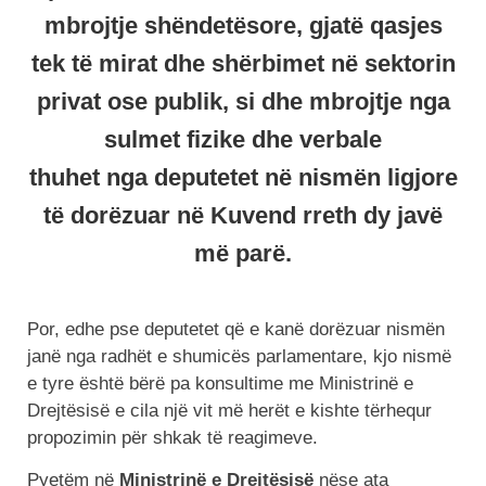
mbrojtje shëndetësore, gjatë qasjes
tek të mirat dhe shërbimet në sektorin
privat ose publik, si dhe mbrojtje nga
sulmet fizike dhe verbale
thuhet nga deputetet në nismën ligjore
të dorëzuar në Kuvend rreth dy javë
më parë.
Por, edhe pse deputetet që e kanë dorëzuar nismën
janë nga radhët e shumicës parlamentare, kjo nismë
e tyre është bërë pa konsultime me Ministrinë e
Drejtësisë e cila një vit më herët e kishte tërhequr
propozimin për shkak të reagimeve.
Pyetëm në
Ministrinë e Drejtësisë
nëse ata