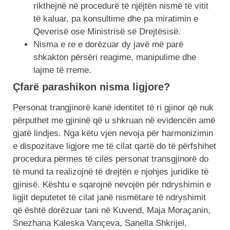
rikthejnë në procedurë të njëjtën nismë të vitit
të kaluar, pa konsultime dhe pa miratimin e
Qeverisë ose Ministrisë së Drejtësisë.
Nisma e re e dorëzuar dy javë më parë
shkakton përsëri reagime, manipulime dhe
lajme të rreme.
Çfarë parashikon nisma ligjore?
Personat trangjinorë kanë identitet të ri gjinor që nuk
përputhet me gjininë që u shkruan në evidencën amë
gjatë lindjes. Nga këtu vjen nevoja për harmonizimin
e dispozitave ligjore me të cilat qartë do të përfshihet
procedura përmes të cilës personat transgjinorë do
të mund ta realizojnë të drejtën e njohjes juridike të
gjinisë. Kështu e sqarojnë nevojën për ndryshimin e
ligjit deputetet të cilat janë nismëtare të ndryshimit
që është dorëzuar tani në Kuvend, Maja Moraçanin,
Snezhana Kaleska Vançeva, Sanella Shkrijel,