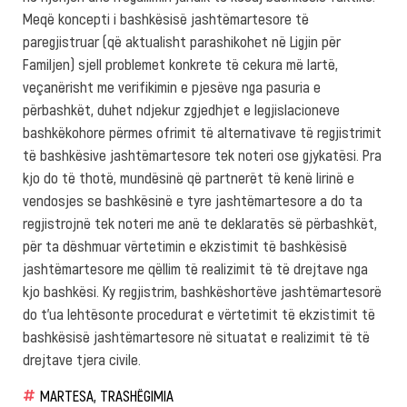
Meqë koncepti i bashkësisë jashtëmartesore të
paregjistruar (që aktualisht parashikohet në Ligjin për
Familjen) sjell problemet konkrete të cekura më lartë,
veçanërisht me verifikimin e pjesëve nga pasuria e
përbashkët, duhet ndjekur zgjedhjet e legjislacioneve
bashkëkohore përmes ofrimit të alternativave të regjistrimit
të bashkësive jashtëmartesore tek noteri ose gjykatësi. Pra
kjo do të thotë, mundësinë që partnerët të kenë lirinë e
vendosjes se bashkësinë e tyre jashtëmartesore a do ta
regjistrojnë tek noteri me anë te deklaratës së përbashkët,
për ta dëshmuar vërtetimin e ekzistimit të bashkësisë
jashtëmartesore me qëllim të realizimit të të drejtave nga
kjo bashkësi. Ky regjistrim, bashkëshortëve jashtëmartesorë
do t’ua lehtësonte procedurat e vërtetimit të ekzistimit të
bashkësisë jashtëmartesore në situatat e realizimit të të
drejtave tjera civile.
MARTESA
,
TRASHËGIMIA