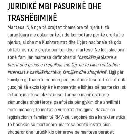
JURIDIKË MBI PASURINË DHE
TRASHËGIMINË
Martesa:
Një nga të drejtat themelore të njeriut, të
garantuara me dokumentet ndërkombëtare për të drejtat e
njeriut, si dhe me Kushtetutat dhe Ligjet nacionale të çdo
shteti, është e drejta për të lidhur martesë. Në legjislacionin
tonë familjar, martesa definohet si “
bashkësi jetësore e
burrit dhe gruas e rregulluar me ligj, në të cilën realizohen
interesat e bashkëshortëve, familjes dhe shoqërisë
”. Ligji për
Familjen gjithashtu normon pengesat martesore të cilat nuk
guxojnë të ekzistojnë në momentin e lidhjes së martesës, si:
mituria; martesa ekzistuese; forma e manifestuar e
sëmundjes shpirtërore, paaftësia për gjykim dhe zhvillimi i
metë mendor; të metat e vullnetit dhe gjinia. Bazuar në
legjislacionin familjar të RMV-së, veçojmë disa karakteristika
të bashkësisë martesore: martesa është institucion
shoqëror dhe jurudik kjo për arsye se martesa paraqet