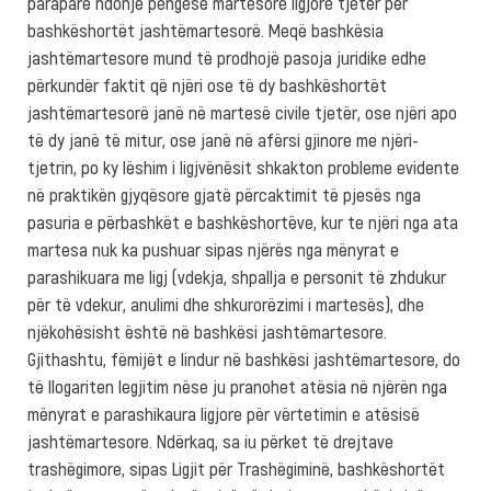
paraparë ndonjë pengesë martesore ligjore tjetër për
bashkëshortët jashtëmartesorë. Meqë bashkësia
jashtëmartesore mund të prodhojë pasoja juridike edhe
përkundër faktit që njëri ose të dy bashkëshortët
jashtëmartesorë janë në martesë civile tjetër, ose njëri apo
të dy janë të mitur, ose janë në afërsi gjinore me njëri-
tjetrin, po ky lëshim i ligjvënësit shkakton probleme evidente
në praktikën gjyqësore gjatë përcaktimit të pjesës nga
pasuria e përbashkët e bashkëshortëve, kur te njëri nga ata
martesa nuk ka pushuar sipas njërës nga mënyrat e
parashikuara me ligj (vdekja, shpallja e personit të zhdukur
për të vdekur, anulimi dhe shkurorëzimi i martesës), dhe
njëkohësisht është në bashkësi jashtëmartesore.
Gjithashtu, fëmijët e lindur në bashkësi jashtëmartesore, do
të llogariten legjitim nëse ju pranohet atësia në njërën nga
mënyrat e parashikaura ligjore për vërtetimin e atësisë
jashtëmartesore. Ndërkaq, sa iu përket të drejtave
trashëgimore, sipas Ligjit për Trashëgiminë, bashkëshortët