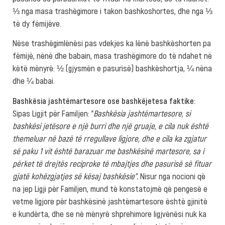
⅓ nga masa trashëgimore i takon bashkoshortes, dhe nga ⅓
të dy fëmijëve.
Nëse trashëgimlënësi pas vdekjes ka lënë bashkëshorten pa
fëmijë, nënë dhe babain, masa trashëgimore do të ndahet në
këtë mënyrë: ½ (gjysmën e pasurisë) bashkëshortja, ¼ nëna
dhe ¼ babai.
Bashkësia jashtëmartesore ose bashkëjetesa faktike:
Sipas Ligjit për Familjen: ”
Bashkësia jashtëmartesore, si
bashkësi jetësore e një burri dhe një gruaje, e cila nuk është
themeluar në bazë të rregullave ligjore, dhe e cila ka zgjatur
së paku 1 vit është barazuar me bashkësinë martesore, sa i
përket të drejtës reciproke të mbajtjes dhe pasurisë së fituar
gjatë kohëzgjatjes së kësaj bashkësie”.
Nisur nga nocioni që
na jep Ligji për Familjen, mund të konstatojmë që pengesë e
vetme ligjore për bashkësinë jashtëmartesore është gjinitë
e kundërta, dhe se në mënyrë shprehimore ligjvënësi nuk ka