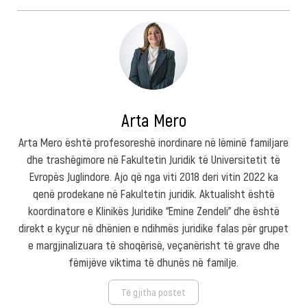
Arta Mero
Arta Mero është profesoreshë inordinare në lëminë familjare
dhe trashëgimore në Fakultetin Juridik të Universitetit të
Evropës Juglindore. Ajo që nga viti 2018 deri vitin 2022 ka
qenë prodekane në Fakultetin juridik. Aktualisht është
koordinatore e Klinikës Juridike “Emine Zendeli” dhe është
direkt e kyçur në dhënien e ndihmës juridike falas për grupet
e margjinalizuara të shoqërisë, veçanërisht të grave dhe
fëmijëve viktima të dhunës në familje.
Të gjitha postet