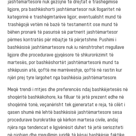
jashtëmartesorë nuk gëzojnë të drejtat e trashëgimisë
ligjore, pra bashkëshorti jashtëmartesor nuk llogaritet në
kategorinë e trashëgimtarëve ligjor, eventualisht mund të
trashëgojë vetëm në bazë të testamentit ose mund të
bëhen pronarë të pasurisë së partnerit jashtëmartesor
përmes kontratës për mbajtje të përjetshme. Pushimi i
bashkësisë jashtëmartesore nuk iu nënshtrohet rregullave
ligjore dhe procedurave gjyqësore të shkurorëzimit të
martesës, por bashkëshortët jashtëmartesorë mund ta
shkëpusin atë, qoftë me marrëveshje, qoftë në rastin kur
njëri prej tyre largohet nga bashkësia jashtëmartesore.
Meqë trendi i rritjes dhe preferencës ndaj bashkëjetesës në
shoqëritë bashkëkohore, ka filluar të jetë prezent edhe në
shoqërinë tonë, veçanërisht tek gjeneratat e reja, të cilët i
qasen shumë më lehtë bashkësisë jashtëmartesore sesa
procedurave burokratike që kërkon martesa civile, andaj
njëra nga tendencat e ligjvënësit duhet të jetë serioziteti
në njohjen dhe rregullimin juridik të kësaj bashkësie faktike.