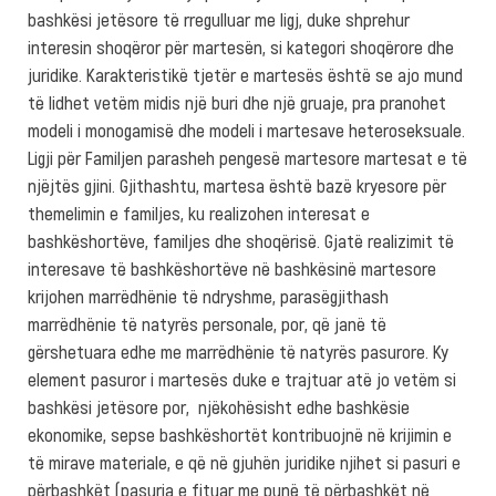
bashkësi jetësore të rregulluar me ligj, duke shprehur
interesin shoqëror për martesën, si kategori shoqërore dhe
juridike. Karakteristikë tjetër e martesës është se ajo mund
të lidhet vetëm midis një buri dhe një gruaje, pra pranohet
modeli i monogamisë dhe modeli i martesave heteroseksuale.
Ligji për Familjen parasheh pengesë martesore martesat e të
njëjtës gjini. Gjithashtu, martesa është bazë kryesore për
themelimin e familjes, ku realizohen interesat e
bashkëshortëve, familjes dhe shoqërisë. Gjatë realizimit të
interesave të bashkëshortëve në bashkësinë martesore
krijohen marrëdhënie të ndryshme, parasëgjithash
marrëdhënie të natyrës personale, por, që janë të
gërshetuara edhe me marrëdhënie të natyrës pasurore. Ky
element pasuror i martesës duke e trajtuar atë jo vetëm si
bashkësi jetësore por, njëkohësisht edhe bashkësie
ekonomike, sepse bashkëshortët kontribuojnë në krijimin e
të mirave materiale, e që në gjuhën juridike njihet si pasuri e
përbashkët (pasuria e fituar me punë të përbashkët në