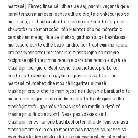
martesë). Përveç lirisë së lidhjes së saj, parim i veçantë që e
karakterizon martesën është edhe e drejta e shkëputjes së
martesës, pra bashkëshortët martesorë kanë të drejtë për
shkurorëzim të martesës, nën kushtet dhe në mënyrën e
përcaktuar me ligj. Dua të theksoj gjithashtu që bashkësia
martesore është edhe bazë juridike për trashëgiminë ligjore,
pra bashkëshortët martesorë e trashëgojnë në mënyrë
reciproke njëri tjetrin në rendin e parë dhe rendin e dytë të
trashëgimisë ligjore. Bashkëshorti pasjetues, pra ka të
drejtë që të kërkojë që gjysma e pasurisë së fituar në
martesë të ndahet dhe mos të llogaritet si masë
trashëgimore, si dhe të merr pjesë në ndarjen e barabartë të
masës trashëgimore në rendin e parë të trashëgimisë dhe
trashëgimtarë i gjysmës së pasurisë në rendin e dytë të
trashëgimis. Ilustrativisht: Nëse pas vdekjes së tij
trashëgimlënësi ka lënë bashkëshorten dhe dy fëmijë, masa
trashëgimore e cila do të mbetet pas ndarjes së pjesës së
pasurisë së përbashkët të fituar në martesë, do të ndahet: