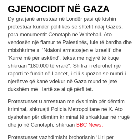
GJENOCIDIT NË GAZA
Dy gra janë arrestuar në Londër pasi që kishin
protestuar kundër politikës së shtetit ndaj Gazës,
para monumentit Cenotaph në Whitehall. Ato
vendosën një flamur të Palestinës, lule të bardha dhe
mbishkrime si ‘Ndaloni armatosjen e Izraelit’ dhe
‘Kurrë më për askënd’, teksa me ngjyrë të kuqe
shkruan “180,000 të vrarë”. Shifra i referohet një
raporti të fundit në Lancet, i cili supozon se numri i
njerëzve që kanë vdekur në Gaza mund të jetë
dukshëm më i lartë se ai që përflitet.
Protestueset u arrestuan me dyshimin për dëmtim
kriminal, shkruajti Policia Metropolitane në X. Ato
dyshohen për dëmtim kriminal të shkaktuar në rrugë
dhe jo në Cenotaph, shkruan
BBC News.
Protestueset vazhdimisht brohorisnin ‘Liri për