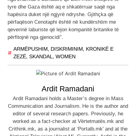
tyre dhe Gaza është aq e shkatërruar saqë nga
hapësira duket një ngjyrë ndryshe. Gjithçka që
përfaqëson Cenotaphi është në kundërshtim me
qeverinë laburiste që lejon kompanitë britanike të
përfitojnë nga gjenocidi”.
ARMËPUSHIM
,
DISKRIMINIM
,
KRONIKË E
ZEZË
,
SKANDAL
,
WOMEN
Ardit Ramadani
Ardit Ramadani holds a Master’s degree in Mass
Communication and Journalism. He is the author and
editor of several research papers. Previously, he
worked as a fact-checker at Vërtetmatës.mk and
Crithink.mk, as a journalist at ‘Portalb.mk’ and at the