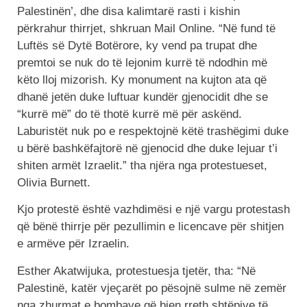
Palestinën’, dhe disa kalimtarë rasti i kishin
përkrahur thirrjet, shkruan Mail Online. “Në fund të
Luftës së Dytë Botërore, ky vend pa trupat dhe
premtoi se nuk do të lejonim kurrë të ndodhin më
këto lloj mizorish. Ky monument na kujton ata që
dhanë jetën duke luftuar kundër gjenocidit dhe se
“kurrë më” do të thotë kurrë më për askënd.
Laburistët nuk po e respektojnë këtë trashëgimi duke
u bërë bashkëfajtorë në gjenocid dhe duke lejuar t’i
shiten armët Izraelit.” tha njëra nga protestueset,
Olivia Burnett.
Kjo protestë është vazhdimësi e një vargu protestash
që bënë thirrje për pezullimin e licencave për shitjen
e armëve për Izraelin.
Esther Akatwijuka, protestuesja tjetër, tha: “Në
Palestinë, katër vjeçarët po pësojnë sulme në zemër
nga zhurmat e bombave që bien rreth shtëpive të