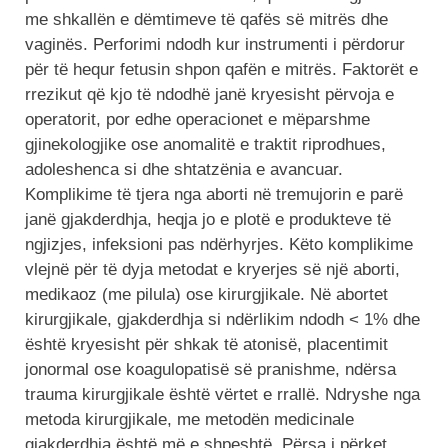
me shkallën e dëmtimeve të qafës së mitrës dhe
vaginës. Perforimi ndodh kur instrumenti i përdorur
për të hequr fetusin shpon qafën e mitrës. Faktorët e
rrezikut që kjo të ndodhë janë kryesisht përvoja e
operatorit, por edhe operacionet e mëparshme
gjinekologjike ose anomalitë e traktit riprodhues,
adoleshenca si dhe shtatzënia e avancuar.
Komplikime të tjera nga aborti në tremujorin e parë
janë gjakderdhja, heqja jo e plotë e produkteve të
ngjizjes, infeksioni pas ndërhyrjes. Këto komplikime
vlejnë për të dyja metodat e kryerjes së një aborti,
medikaoz (me pilula) ose kirurgjikale. Në abortet
kirurgjikale, gjakderdhja si ndërlikim ndodh < 1% dhe
është kryesisht për shkak të atonisë, placentimit
jonormal ose koagulopatisë së pranishme, ndërsa
trauma kirurgjikale është vërtet e rrallë. Ndryshe nga
metoda kirurgjikale, me metodën medicinale
gjakderdhja është më e shpeshtë. Përsa i përket