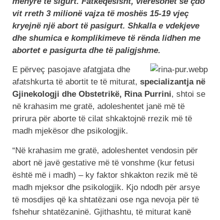
mënyrë të sigurt. Fatkeqësisht, vlerësohet se çdo
vit rreth 3 milionë vajza të moshës 15-19 vjeç
kryejnë një abort të pasigurt. Shkalla e vdekjeve
dhe shumica e komplikimeve të rënda lidhen me
abortet e pasigurta dhe të paligjshme.
E përveç pasojave afatgjata dhe
afatshkurta të abortit te të miturat,
specializantja në
Gjinekologji dhe Obstetrikë, Rina Purrini
, shtoi se
në krahasim me gratë, adoleshentet janë më të
prirura për aborte të cilat shkaktojnë rrezik më të
madh mjekësor dhe psikologjik.
“Në krahasim me gratë, adoleshentet vendosin për
abort në javë gestative më të vonshme (kur fetusi
është më i madh) – ky faktor shkakton rezik më të
madh mjeksor dhe psikologjik. Kjo ndodh për arsye
të mosdijes që ka shtatëzani ose nga nevoja për të
fshehur shtatëzaninë. Gjithashtu, të miturat kanë