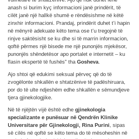
anash si burim kyç informacioni janë prindërit, të
cilët janë një hallkë shumë e rëndësishme në këtë
zinxhir informacioni. Prandaj, prindërit duhet t’i hapin
në mënyrë adekuate këto tema ose t’u tregojnë të
rinjve saktësisht se ku dhe si të marrin informacion,
qoftë përmes një bisede me një punonjës mjekësor,
punonjës shëndetësor apo portalet e internetit – ku
flasin ekspertë të fushës” tha
Gosheva
.
Ajo shtoi që edukimi seksual përveç që do të
zvogëlonte shkallën e shtatzënive të padëshiruara,
por do të ulte ndjeshëm edhe shkallën e sëmundjeve
tjera gjinekologjike.
Në të njëjtën vijë është edhe
gjinekologia
specializante e punësuar në Qendrën Klinike
Universitare për Gjinekologji, Rina Purini
, sipas
së cilës në qoftë se këto tema do të mësoheshin në