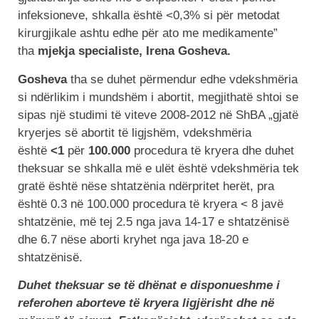
infeksioneve, shkalla është <0,3% si për metodat
kirurgjikale ashtu edhe për ato me medikamente”
tha
mjekja specialiste, Irena Gosheva.
Gosheva
tha se duhet përmendur edhe vdekshmëria
si ndërlikim i mundshëm i abortit, megjithatë shtoi se
sipas një studimi të viteve 2008-2012 në ShBA „gjatë
kryerjes së abortit të ligjshëm, vdekshmëria
është
<1
për
100.000
procedura të kryera dhe duhet
theksuar se shkalla më e ulët është vdekshmëria tek
gratë është nëse shtatzënia ndërpritet herët, pra
është 0.3 në 100.000 procedura të kryera < 8 javë
shtatzënie, më tej 2.5 nga java 14-17 e shtatzënisë
dhe 6.7 nëse aborti kryhet nga java 18-20 e
shtatzënisë.
Duhet theksuar se të dhënat e disponueshme i
referohen aborteve të kryera ligjërisht dhe në