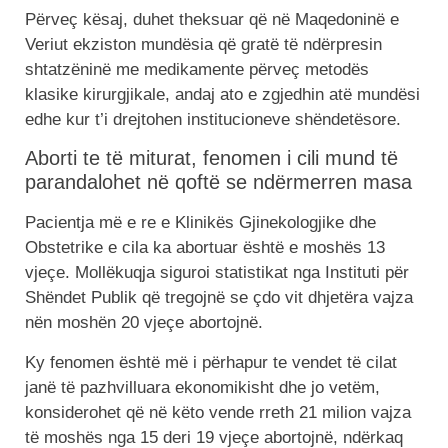
Përveç kësaj, duhet theksuar që në Maqedoninë e
Veriut ekziston mundësia që gratë të ndërpresin
shtatzëninë me medikamente përveç metodës
klasike kirurgjikale, andaj ato e zgjedhin atë mundësi
edhe kur t’i drejtohen institucioneve shëndetësore.
Aborti te të miturat, fenomen i cili mund të
parandalohet në qoftë se ndërmerren masa
Pacientja më e re e Klinikës Gjinekologjike dhe
Obstetrike e cila ka abortuar është e moshës 13
vjeçe. Mollëkuqja siguroi statistikat nga Instituti për
Shëndet Publik që tregojnë se çdo vit dhjetëra vajza
nën moshën 20 vjeçe abortojnë.
Ky fenomen është më i përhapur te vendet të cilat
janë të pazhvilluara ekonomikisht dhe jo vetëm,
konsiderohet që në këto vende rreth 21 milion vajza
të moshës nga 15 deri 19 vjeçe abortojnë, ndërkaq