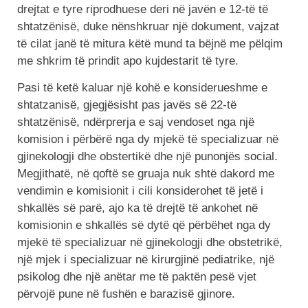
drejtat e tyre riprodhuese deri në javën e 12-të të
shtatzënisë, duke nënshkruar një dokument, vajzat
të cilat janë të mitura këtë mund ta bëjnë me pëlqim
me shkrim të prindit apo kujdestarit të tyre.
Pasi të ketë kaluar një kohë e konsiderueshme e
shtatzanisë, gjegjësisht pas javës së 22-të
shtatzënisë, ndërprerja e saj vendoset nga një
komision i përbërë nga dy mjekë të specializuar në
gjinekologji dhe obstertikë dhe një punonjës social.
Megjithatë, në qoftë se gruaja nuk shtë dakord me
vendimin e komisionit i cili konsiderohet të jetë i
shkallës së parë, ajo ka të drejtë të ankohet në
komisionin e shkallës së dytë që përbëhet nga dy
mjekë të specializuar në gjinekologji dhe obstetrikë,
një mjek i specializuar në kirurgjinë pediatrike, një
psikolog dhe një anëtar me të paktën pesë vjet
përvojë pune në fushën e barazisë gjinore.