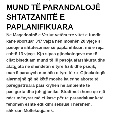
MUND TË PARANDALOJË
SHTATZANITË E
PAPLANIFIKUARA
Në Maqedoninë e Veriut vetëm tre vitet e fundit
kanë abortuar 347 vajza nën moshën 20 vjeçe si
pasojë e shtatëzanisë së paplanifikuar, më e reja
është 13 vjeçe. Kjo sipas gjinekologeve me të
cilat biseduam mund të lë pasoja afatshkurta dhe
afatgjata në shëndetin e tyre fizik dhe psiqik,
marrë parasysh moshën e tyre të re. Gjinekologët
alarmojnë që në këtë moshë ka edhe aborte të
paregjistruara pasi kryhen në ambiente të
pasigurta dhe johigjienike. Studimet thonë që një
ndër mënyrat më efikase për të parandaluar këtë
fenomen është edukimi seksual i hershëm,
shkruan Mollëkuqja.mk.