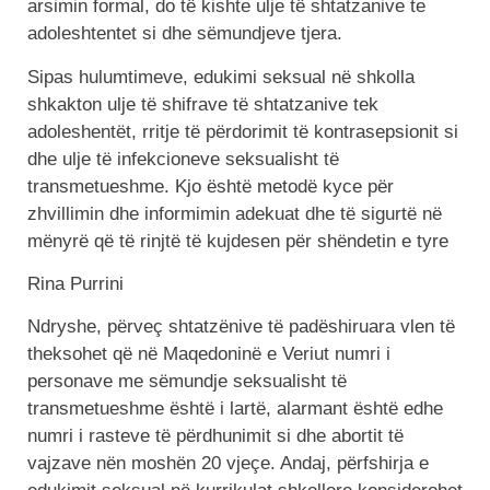
arsimin formal, do të kishte ulje të shtatzanive te
adoleshtentet si dhe sëmundjeve tjera.
Sipas hulumtimeve, edukimi seksual në shkolla
shkakton ulje të shifrave të shtatzanive tek
adoleshentët, rritje të përdorimit të kontrasepsionit si
dhe ulje të infekcioneve seksualisht të
transmetueshme. Kjo është metodë kyce për
zhvillimin dhe informimin adekuat dhe të sigurtë në
mënyrë që të rinjtë të kujdesen për shëndetin e tyre
Rina Purrini
Ndryshe, përveç shtatzënive të padëshiruara vlen të
theksohet që në Maqedoninë e Veriut numri i
personave me sëmundje seksualisht të
transmetueshme është i lartë, alarmant është edhe
numri i rasteve të përdhunimit si dhe abortit të
vajzave nën moshën 20 vjeçe. Andaj, përfshirja e