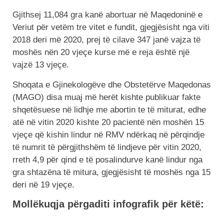
Gjithsej 11,084 gra kanë abortuar në Maqedoninë e
Veriut për vetëm tre vitet e fundit, gjegjësisht nga viti
2018 deri më 2020, prej të cilave 347 janë vajza të
moshës nën 20 vjeçe kurse më e reja është një
vajzë 13 vjeçe.
Shoqata e Gjinekologëve dhe Obstetërve Maqedonas
(MAGO) disa muaj më herët kishte publikuar fakte
shqetësuese në lidhje me abortin te të miturat, edhe
atë në vitin 2020 kishte 20 pacientë nën moshën 15
vjeçe që kishin lindur në RMV ndërkaq në përqindje
të numrit të përgjithshëm të lindjeve për vitin 2020,
rreth 4,9 për qind e të posalindurve kanë lindur nga
gra shtazëna të mitura, gjegjësisht të moshës nga 15
deri në 19 vjeçe.
Mollëkuqja përgaditi infografik për këtë: