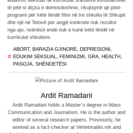
edukimit seksual në kurrikulat shkollore konsiderohet
të jetë si diçka e domosdoshme, rikujtojmë që pilot-
programi për këtë lëndë filloi në tre shkolla të Shkupit
dhe një në Tetovë por asgjë konkrete nuk rezultoi
nga ajo, nxënësit ende nuk e kanë këtë lëndë në
kurrikulat shkollore.
ABORT
,
BARAZIA GJINORE
,
DEPRESIONI
,
EDUKIM SEKSUAL
,
FEMINIZMI
,
GRA
,
HEALTH
,
PASOJA
,
SHËNDETËSI
Ardit Ramadani
Ardit Ramadani holds a Master’s degree in Mass
Communication and Journalism. He is the author and
editor of several research papers. Previously, he
worked as a fact-checker at Vërtetmatës.mk and