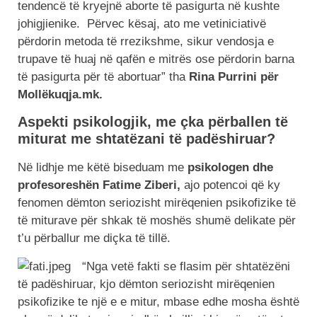
tendencë të kryejnë aborte të pasigurta në kushte
johigjienike. Përvec kësaj, ato me vetiniciativë
përdorin metoda të rrezikshme, sikur vendosja e
trupave të huaj në qafën e mitrës ose përdorin barna
të pasigurta për të abortuar” tha
Rina Purrini për
Mollëkuqja.mk.
Aspekti psikologjik, me çka përballen të
miturat me shtatëzani të padëshiruar?
Në lidhje me këtë biseduam me
psikologen dhe
profesoreshën Fatime Ziberi,
ajo potencoi që ky
fenomen dëmton seriozisht mirëqenien psikofizike të
të miturave për shkak të moshës shumë delikate për
t’u përballur me diçka të tillë.
“Nga vetë fakti se flasim për shtatëzëni
të padëshiruar, kjo dëmton seriozisht mirëqenien
psikofizike te një e e mitur, mbase edhe mosha është