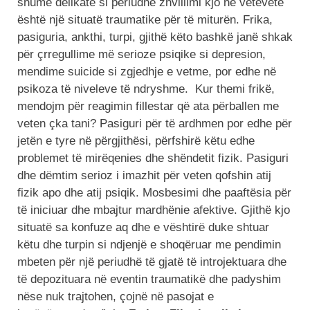
shumë delikate si periudhë zhvillimi kjo në vetëvete
është një situatë traumatike për të miturën. Frika,
pasiguria, ankthi, turpi, gjithë këto bashkë janë shkak
për çrregullime më serioze psiqike si depresion,
mendime suicide si zgjedhje e vetme, por edhe në
psikoza të niveleve të ndryshme. Kur themi frikë,
mendojm për reagimin fillestar që ata përballen me
veten çka tani? Pasiguri për të ardhmen por edhe për
jetën e tyre në përgjithësi, përfshirë këtu edhe
problemet të mirëqenies dhe shëndetit fizik. Pasiguri
dhe dëmtim serioz i imazhit për veten qofshin atij
fizik apo dhe atij psiqik. Mosbesimi dhe paaftësia për
të iniciuar dhe mbajtur mardhënie afektive. Gjithë kjo
situatë sa konfuze aq dhe e vështirë duke shtuar
këtu dhe turpin si ndjenjë e shoqëruar me pendimin
mbeten për një periudhë të gjatë të introjektuara dhe
të depozituara në eventin traumatikë dhe padyshim
nëse nuk trajtohen, çojnë në pasojat e