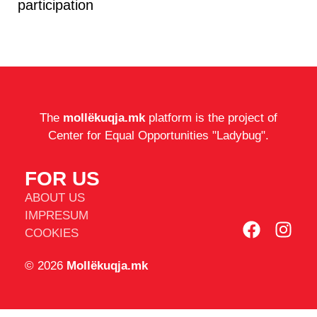
participation
The
mollëkuqja.mk
platform is the project of
Center for Equal Opportunities "Ladybug".
FOR US
ABOUT US
IMPRESUM
COOKIES
© 2026
Mollëkuqja.mk