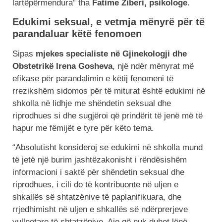
lartëpërmendura” tha
Fatime Ziberi, psikologe.
Edukimi seksual, e vetmja mënyrë për të
parandaluar këtë fenomoen
Sipas
mjekes specialiste në Gjinekologji dhe
Obstetrikë Irena Gosheva
, një ndër mënyrat më
efikase për parandalimin e këtij fenomeni të
rrezikshëm sidomos për të miturat është edukimi në
shkolla në lidhje me shëndetin seksual dhe
riprodhues si dhe sugjëroi që prindërit të jenë më të
hapur me fëmijët e tyre për këto tema.
“Absolutisht konsideroj se edukimi në shkolla mund
të jetë një burim jashtëzakonisht i rëndësishëm
informacioni i saktë për shëndetin seksual dhe
riprodhues, i cili do të kontribuonte në uljen e
shkallës së shtatzënive të paplanifikuara, dhe
rrjedhimisht në uljen e shkallës së ndërprerjeve
vullnetare të shtatzënive. Ajo që nuk duhet lënë