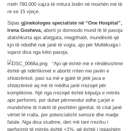
rreth 780,000 vajza të mitura lindin në moshën më të
re se 15 vjeçe.
Sipas
gjinekologes specialiste në “One Hospital”,
Irena Gosheva,
aborti jo domosdo mund të lë pasoja
afatshkurta apo afatgjata, megjithatë, mundësitë që
kjo të ndodhë nuk janë të vogla, ajo për Mollëkuqja i
sqaroi disa nga këto pasoja.
“Ajo që është më e rëndësishme
është që ndërlikimet e abortit rriten me javën e
shtatzënisë, pasi sa më e gjatë të jetë java e
shtatzënisë aq më të mëdha janë rreziqet për
komplikime. Një nga rreziqet është këputja e mitrës
apo perforimi, por duhet përmendur edhe çarjet e
mundshme të traktit të poshtëm gjenital, të cilat janë
vërtet të rralla, por potencialisht serioze dhe madje
fatale. Nga disa studime, deri më tani rreziku i
perforimit të mitrës është <1%, që është i ngjashëm