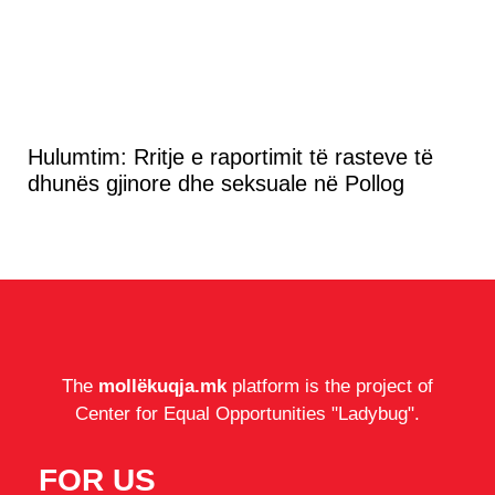
Hulumtim: Rritje e raportimit të rasteve të
dhunës gjinore dhe seksuale në Pollog
The
mollëkuqja.mk
platform is the project of
Center for Equal Opportunities "Ladybug".
FOR US