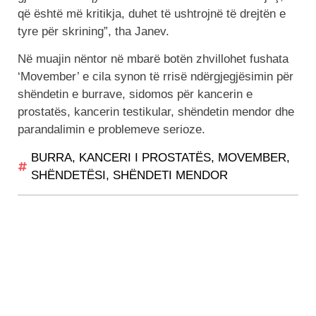
që është më kritikja, duhet të ushtrojnë të drejtën e
tyre për skrining”, tha Janev.
Në muajin nëntor në mbarë botën zhvillohet fushata
‘Movember’ e cila synon të rrisë ndërgjegjësimin për
shëndetin e burrave, sidomos për kancerin e
prostatës, kancerin testikular, shëndetin mendor dhe
parandalimin e problemeve serioze.
BURRA
,
KANCERI I PROSTATËS
,
MOVEMBER
,
SHËNDETËSI
,
SHËNDETI MENDOR