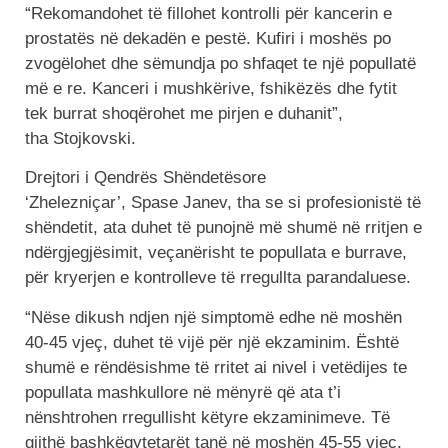
“Rekomandohet të fillohet kontrolli për kancerin e
prostatës në dekadën e pestë. Kufiri i moshës po
zvogëlohet dhe sëmundja po shfaqet te një popullatë
më e re. Kanceri i mushkërive, fshikëzës dhe fytit
tek burrat shoqërohet me pirjen e duhanit”,
tha Stojkovski.
Drejtori i Qendrës Shëndetësore
‘Zhelezniçar’, Spase Janev, tha se si profesionistë të
shëndetit, ata duhet të punojnë më shumë në rritjen e
ndërgjegjësimit, veçanërisht te popullata e burrave,
për kryerjen e kontrolleve të rregullta parandaluese.
“Nëse dikush ndjen një simptomë edhe në moshën
40-45 vjeç, duhet të vijë për një ekzaminim. Është
shumë e rëndësishme të rritet ai nivel i vetëdijes te
popullata mashkullore në mënyrë që ata t’i
nënshtrohen rregullisht këtyre ekzaminimeve. Të
gjithë bashkëqytetarët tanë në moshën 45-55 vjeç,