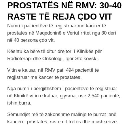
PROSTATËS NË RMV: 30-40
RASTE TË REJA ÇDO VIT
Numri i pacientëve të regjistruar me kancer të
prostatës në Maqedoninë e Veriut rritet nga 30 deri
në 40 persona çdo vit.
Kështu ka bërë të ditur drejtori i Klinikës për
Radioterapi dhe Onkologji, Igor Stojkovski.
Vitin e kaluar, në RMV pati 494 pacientë të
regjistruar me kancer të prostatës.
Nga numri i përgjithshëm i pacientëve të regjistruar
në Klinikë vitin e kaluar, gjysma, ose 2,540 pacientë,
ishin burra.
Sëmundjet më të zakonshme malinje te burrat janë
kanceri i prostatës, sistemit tretës dhe mushkërive.