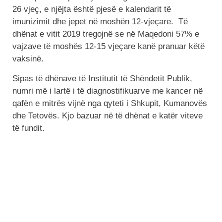
26 vjeç, e njëjta është pjesë e kalendarit të
imunizimit dhe jepet në moshën 12-vjeçare. Të
dhënat e vitit 2019 tregojnë se në Maqedoni 57% e
vajzave të moshës 12-15 vjeçare kanë pranuar këtë
vaksinë.
Sipas të dhënave të Institutit të Shëndetit Publik,
numri më i lartë i të diagnostifikuarve me kancer në
qafën e mitrës vijnë nga qyteti i Shkupit, Kumanovës
dhe Tetovës. Kjo bazuar në të dhënat e katër viteve
të fundit.