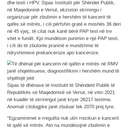
dhe testi i HPV. Sipas Institutit për Shëndet Publik,
në Maqedoninë e Veriut, ekziston skriningu i
organizuar për zbulimin e hershëm të kancerit të
qafës së mitrës, i cili përfshin gratë e moshës 36 deri
në 45 vjeç, të cilat nuk kanë bërë PAP test në tre
vitet e fundit. Kjo mundëson punimin e një PAP testi,
i cili do të zbulonte praninë e mundshme të
ndryshimeve prekanceroze apo kanceroze.
Sipas të dhënave të Institutit të Shëndetit Publik të
Republikës së Maqedonisë së Veriut, në vitin 2021
në kuadër të skriningut janë kryer 26217 testime.
Anomali citologjike janë zbuluar tek 2070 prej tyre.
“Egzaminimet e rregullta nuk ulin rrezikun e kancerit
të qafë së mitrës. Ato na mundësojnë zbulimin e