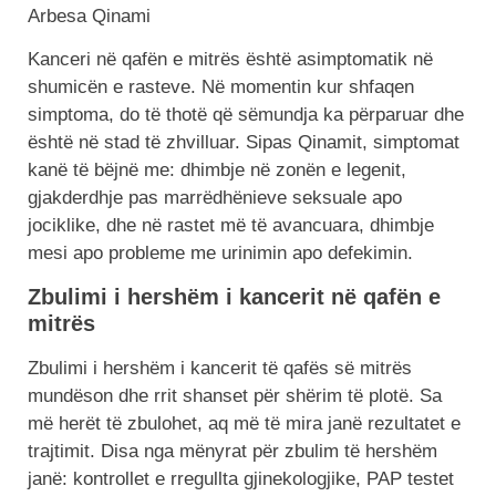
Arbesa Qinami
Kanceri në qafën e mitrës është asimptomatik në
shumicën e rasteve. Në momentin kur shfaqen
simptoma, do të thotë që sëmundja ka përparuar dhe
është në stad të zhvilluar. Sipas Qinamit, simptomat
kanë të bëjnë me: dhimbje në zonën e legenit,
gjakderdhje pas marrëdhënieve seksuale apo
jociklike, dhe në rastet më të avancuara, dhimbje
mesi apo probleme me urinimin apo defekimin.
Zbulimi i hershëm i kancerit në qafën e
mitrës
Zbulimi i hershëm i kancerit të qafës së mitrës
mundëson dhe rrit shanset për shërim të plotë. Sa
më herët të zbulohet, aq më të mira janë rezultatet e
trajtimit. Disa nga mënyrat për zbulim të hershëm
janë: kontrollet e rregullta gjinekologjike, PAP testet