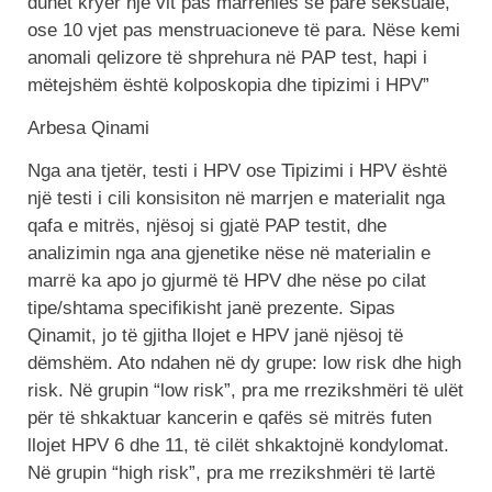
duhet kryer një vit pas marrënies së parë seksuale,
ose 10 vjet pas menstruacioneve të para. Nëse kemi
anomali qelizore të shprehura në PAP test, hapi i
mëtejshëm është kolposkopia dhe tipizimi i HPV”
Arbesa Qinami
Nga ana tjetër, testi i HPV ose Tipizimi i HPV është
një testi i cili konsisiton në marrjen e materialit nga
qafa e mitrës, njësoj si gjatë PAP testit, dhe
analizimin nga ana gjenetike nëse në materialin e
marrë ka apo jo gjurmë të HPV dhe nëse po cilat
tipe/shtama specifikisht janë prezente. Sipas
Qinamit, jo të gjitha llojet e HPV janë njësoj të
dëmshëm. Ato ndahen në dy grupe: low risk dhe high
risk. Në grupin “low risk”, pra me rrezikshmëri të ulët
për të shkaktuar kancerin e qafës së mitrës futen
llojet HPV 6 dhe 11, të cilët shkaktojnë kondylomat.
Në grupin “high risk”, pra me rrezikshmëri të lartë