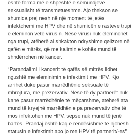
është forma më e shpeshtë e sëmundjeve
seksualisht të transmetueshme. Ajo thekson se
shumica prej nesh në një moment të jetës
infektohemi me HPV dhe në shumicën e rasteve trupi
e eleminon vetë virusin. Nëse virusi nuk eleminohet
nga trupi, atëherë ai shkakton ndryshime qelizore në
qafën e mitrës, që me kalimin e kohës mund të
shndërrohen në kancer.
“Parandalimi i kancerit të qafës së mitrës lidhet
ngushtë me eleminimin e infektimit me HPV. Kjo
arrihet duke pasur marrëdhënie seksuale të
mbrojtura, me prezervativ. Nëse të dy partnerët nuk
kanë pasur marrëdhënie të mëparshme, atëherë ata
mund të kryejnë marrëdhënie pa prezervativ dhe të
mos infektohen me HPV, sepse nuk mund të jenë
bartës. Prandaj është kaq e rëndësishme të njohësh
statusin e infektimit apo jo me HPV të partnerit/-es”