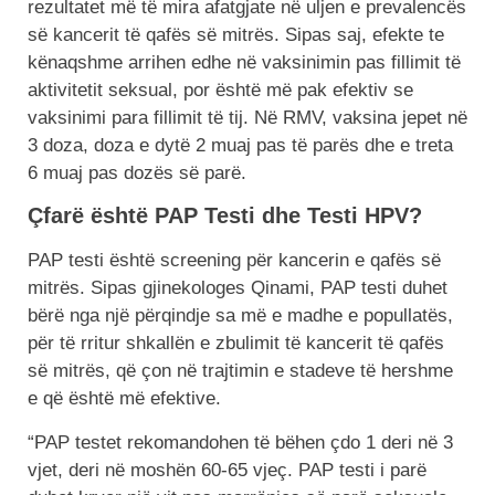
rezultatet më të mira afatgjate në uljen e prevalencës
së kancerit të qafës së mitrës. Sipas saj, efekte te
kënaqshme arrihen edhe në vaksinimin pas fillimit të
aktivitetit seksual, por është më pak efektiv se
vaksinimi para fillimit të tij. Në RMV, vaksina jepet në
3 doza, doza e dytë 2 muaj pas të parës dhe e treta
6 muaj pas dozës së parë.
Çfarë është PAP Testi dhe Testi HPV?
PAP testi është screening për kancerin e qafës së
mitrës. Sipas gjinekologes Qinami, PAP testi duhet
bërë nga një përqindje sa më e madhe e popullatës,
për të rritur shkallën e zbulimit të kancerit të qafës
së mitrës, që çon në trajtimin e stadeve të hershme
e që është më efektive.
“PAP testet rekomandohen të bëhen çdo 1 deri në 3
vjet, deri në moshën 60-65 vjeç. PAP testi i parë