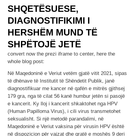
SHQETËSUESE,
DIAGNOSTIFIKIMI I
HERSHËM MUND TË
SHPËTOJË JETË
convert now the prezi iframe to center, here the
whole blog post:
Në Maqedoninë e Veriut vetëm gjatë vitit 2021, sipas
të dhënave të Institutit të Shëndetit Publik, janë
diagnostifikuar me kancer në qafën e mitrës gjithsej
179 gra, nga të cilat 56 kanë humbur jetën si pasojë
e kancerit. Ky lloj i kancerit shkaktohet nga HPV
(Human Papilloma Virus), i cili virus transmetohet
seksualisht. Si një metodë parandalimi, në
Maqedoninë e Veriut vaksina për virusin HPV është
në dispozicion për vajzat dhe gratë e moshës 9 deri