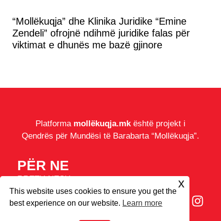
“Mollëkuqja” dhe Klinika Juridike “Emine
Zendeli” ofrojnë ndihmë juridike falas për
viktimat e dhunës me bazë gjinore
Platforma
mollëkuqja.mk
është projekt i
Qendrës për Mundësi të Barabarta “Mollëkuqja”.
PËR NE
RRETH NESH
x
IMPRESUM
This website uses cookies to ensure you get the
best experience on our website.
Learn more
COOKIES