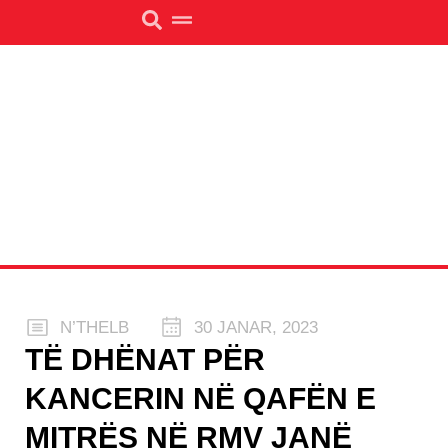
N’THELB
30 JANAR, 2023
TË DHËNAT PËR
KANCERIN NË QAFËN E
MITRËS NË RMV JANË