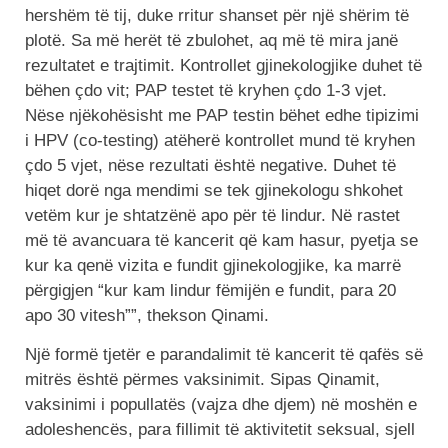
hershëm të tij, duke rritur shanset për një shërim të
plotë. Sa më herët të zbulohet, aq më të mira janë
rezultatet e trajtimit. Kontrollet gjinekologjike duhet të
bëhen çdo vit; PAP testet të kryhen çdo 1-3 vjet.
Nëse njëkohësisht me PAP testin bëhet edhe tipizimi
i HPV (co-testing) atëherë kontrollet mund të kryhen
çdo 5 vjet, nëse rezultati është negative. Duhet të
hiqet dorë nga mendimi se tek gjinekologu shkohet
vetëm kur je shtatzënë apo për të lindur. Në rastet
më të avancuara të kancerit që kam hasur, pyetja se
kur ka qenë vizita e fundit gjinekologjike, ka marrë
përgigjen “kur kam lindur fëmijën e fundit, para 20
apo 30 vitesh””, thekson Qinami.
Një formë tjetër e parandalimit të kancerit të qafës së
mitrës është përmes vaksinimit. Sipas Qinamit,
vaksinimi i popullatës (vajza dhe djem) në moshën e
adoleshencës, para fillimit të aktivitetit seksual, sjell