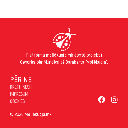
Platforma
mollëkuqja.mk
është projekt i
Qendrës për Mundësi të Barabarta “Mollëkuqja”.
PËR NE
RRETH NESH
IMPRESUM
COOKIES
© 2026
Mollëkuqja.mk