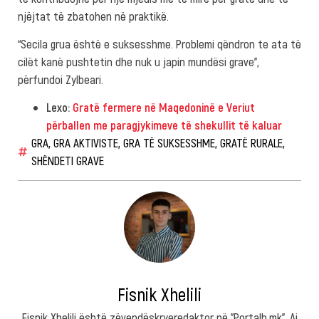
njëjtat të zbatohen në praktikë.
“Secila grua është e suksesshme. Problemi qëndron te ata të
cilët kanë pushtetin dhe nuk u japin mundësi grave”,
përfundoi Zylbeari.
Lexo:
Gratë fermere në Maqedoninë e Veriut
përballen me paragjykimeve të shekullit të kaluar
GRA
,
GRA AKTIVISTE
,
GRA TË SUKSESSHME
,
GRATË RURALE
,
SHËNDETI GRAVE
Fisnik Xhelili
Fisnik Xhelili është zëvendëskryeredaktor në "Portalb.mk". Ai