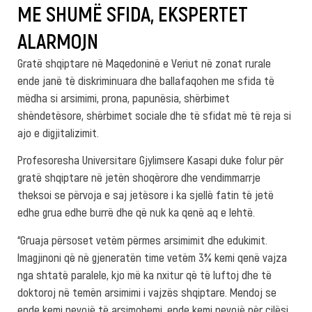
ME SHUMË SFIDA, EKSPERTET
ALARMOJN
Gratë shqiptare në Maqedoninë e Veriut në zonat rurale
ende janë të diskriminuara dhe ballafaqohen me sfida të
mëdha si arsimimi, prona, papunësia, shërbimet
shëndetësore, shërbimet sociale dhe të sfidat më të reja si
ajo e digjitalizimit.
Profesoresha Universitare Gjylimsere Kasapi duke folur për
gratë shqiptare në jetën shoqërore dhe vendimmarrje
theksoi se përvoja e saj jetësore i ka sjellë fatin të jetë
edhe grua edhe burrë dhe që nuk ka qenë aq e lehtë.
“Gruaja përsoset vetëm përmes arsimimit dhe edukimit.
Imagjinoni që në gjeneratën time vetëm 3% kemi qenë vajza
nga shtatë paralele, kjo më ka nxitur që të luftoj dhe të
doktoroj në temën arsimimi i vajzës shqiptare. Mendoj se
ende kemi nevojë të arsimohemi, ende kemi nevojë për cilësi