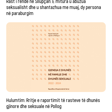
Rast i rëndë në Sllupçan: E mitura u abuzua
seksualisht dhe u shantazhua me muaj, dy persona
në paraburgim
Hulumtim: Rritje e raportimit të rasteve të dhunës
gjinore dhe seksuale në Pollog