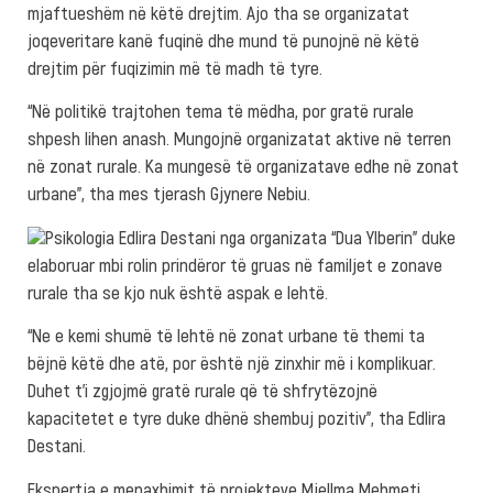
mjaftueshëm në këtë drejtim. Ajo tha se organizatat
joqeveritare kanë fuqinë dhe mund të punojnë në këtë
drejtim për fuqizimin më të madh të tyre.
“Në politikë trajtohen tema të mëdha, por gratë rurale
shpesh lihen anash. Mungojnë organizatat aktive në terren
në zonat rurale. Ka mungesë të organizatave edhe në zonat
urbane”, tha mes tjerash Gjynere Nebiu.
Psikologia Edlira Destani nga organizata “Dua Ylberin” duke
elaboruar mbi rolin prindëror të gruas në familjet e zonave
rurale tha se kjo nuk është aspak e lehtë.
“Ne e kemi shumë të lehtë në zonat urbane të themi ta
bëjnë këtë dhe atë, por është një zinxhir më i komplikuar.
Duhet t’i zgjojmë gratë rurale që të shfrytëzojnë
kapacitetet e tyre duke dhënë shembuj pozitiv”, tha Edlira
Destani.
Ekspertja e menaxhimit të projekteve Mjellma Mehmeti