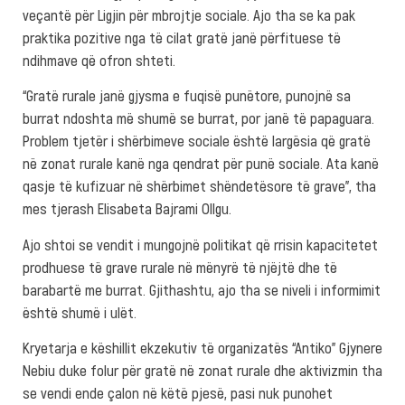
veçantë për Ligjin për mbrojtje sociale. Ajo tha se ka pak
praktika pozitive nga të cilat gratë janë përfituese të
ndihmave që ofron shteti.
“Gratë rurale janë gjysma e fuqisë punëtore, punojnë sa
burrat ndoshta më shumë se burrat, por janë të papaguara.
Problem tjetër i shërbimeve sociale është largësia që gratë
në zonat rurale kanë nga qendrat për punë sociale. Ata kanë
qasje të kufizuar në shërbimet shëndetësore të grave”, tha
mes tjerash Elisabeta Bajrami Ollgu.
Ajo shtoi se vendit i mungojnë politikat që rrisin kapacitetet
prodhuese të grave rurale në mënyrë të njëjtë dhe të
barabartë me burrat. Gjithashtu, ajo tha se niveli i informimit
është shumë i ulët.
Kryetarja e këshillit ekzekutiv të organizatës “Antiko” Gjynere
Nebiu duke folur për gratë në zonat rurale dhe aktivizmin tha
se vendi ende çalon në këtë pjesë, pasi nuk punohet