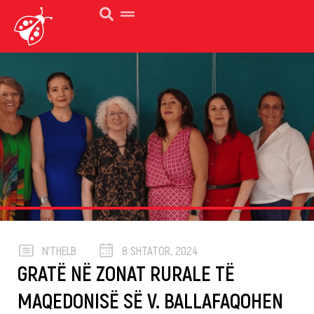
N’THELB
8 SHTATOR, 2024
GRATË NË ZONAT RURALE TË
MAQEDONISË SË V. BALLAFAQOHEN