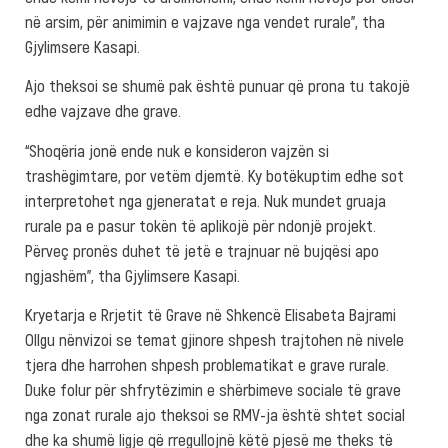
në arsim, për animimin e vajzave nga vendet rurale”, tha
Gjylimsere Kasapi.
Ajo theksoi se shumë pak është punuar që prona tu takojë
edhe vajzave dhe grave.
“Shoqëria jonë ende nuk e konsideron vajzën si
trashëgimtare, por vetëm djemtë. Ky botëkuptim edhe sot
interpretohet nga gjeneratat e reja. Nuk mundet gruaja
rurale pa e pasur tokën të aplikojë për ndonjë projekt.
Përveç pronës duhet të jetë e trajnuar në bujqësi apo
ngjashëm”, tha Gjylimsere Kasapi.
Kryetarja e Rrjetit të Grave në Shkencë Elisabeta Bajrami
Ollgu nënvizoi se temat gjinore shpesh trajtohen në nivele
tjera dhe harrohen shpesh problematikat e grave rurale.
Duke folur për shfrytëzimin e shërbimeve sociale të grave
nga zonat rurale ajo theksoi se RMV-ja është shtet social
dhe ka shumë ligje që rregullojnë këtë pjesë me theks të