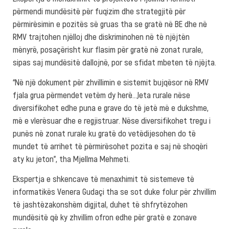
përmendi mundësitë për fuqizim dhe strategjitë për
përmirësimin e pozitës së gruas tha se gratë në BE dhe në
RMV trajtohen njëlloj dhe diskriminohen në të njëjtën
mënyrë, posaçërisht kur flasim për gratë në zonat rurale,
sipas saj mundësitë dallojnë, por se sfidat mbeten të njëjta.
“Në një dokument për zhvillimin e sistemit bujqësor në RMV
fjala grua përmendet vetëm dy herë…Jeta rurale nëse
diversifikohet edhe puna e grave do të jetë më e dukshme,
më e vlerësuar dhe e regjistruar. Nëse diversifikohet tregu i
punës në zonat rurale ku gratë do vetëdijesohen do të
mundet të arrihet të përmirësohet pozita e saj në shoqëri
aty ku jeton”, tha Mjellma Mehmeti.
Ekspertja e shkencave të menaxhimit të sistemeve të
informatikës Venera Gudaçi tha se sot duke folur për zhvillim
të jashtëzakonshëm digjital, duhet të shfrytëzohen
mundësitë që ky zhvillim ofron edhe për gratë e zonave