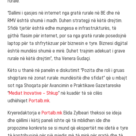
rurale.
“Dallimi i qasjes në internet nga gratë rurale në BE dhe në
RMV është shumë i madh. Duhen strategji në këtë drejtim.
Sfidë tjetër është edhe mungesa e infrastrukturës, të
gjithë flasim për internet, por sa nga gratë rurale posedojnë
laptop për ta shfrytëzuar për biznesin e tyre. Biznesi digjital
është mundësi shumë e mirë. Duhet trajnim adekuat i grave
rurale në këtë drejtim”, tha Venera Gudaçi.
Këto u thanë në panelin e diskutimit “Pozita dhe roli i gruas
shqiptare në zonat rurale: mundësitë dhe sfidat” që u mbajt
sot nga Shoqata për Avancimin e Praktikave Gazetareske
“
Mediat Inovative – Shkup
” në kuadër të së cilës
udhëhiqet
Portalb.mk
.
Kryeredaktorja e
Portalb.mk
Elida Zylbeari theksoi se ideja
dhe qëllimi i këtij paneli ishte që të mblidhen ide dhe
propozime konkrete se si mund që ekspertët me idetë e tyre
të kontribuojnë për një mjedis më të mirë për gratë dhe të