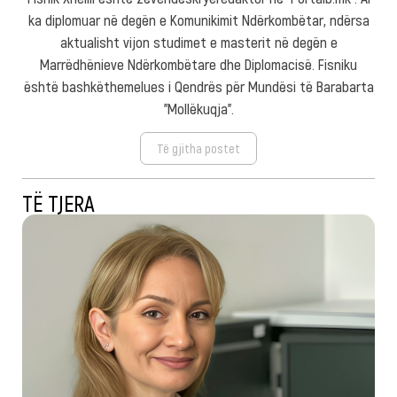
ka diplomuar në degën e Komunikimit Ndërkombëtar, ndërsa
aktualisht vijon studimet e masterit në degën e
Marrëdhënieve Ndërkombëtare dhe Diplomacisë. Fisniku
është bashkëthemelues i Qendrës për Mundësi të Barabarta
"Mollëkuqja".
Të gjitha postet
TË TJERA