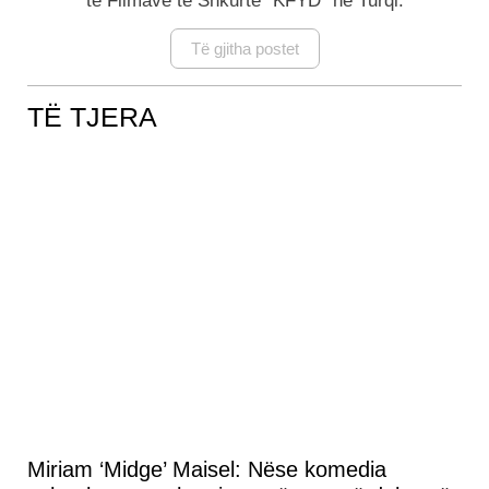
të Filmave të Shkurtë "KFYD" në Turqi.
Të gjitha postet
TË TJERA
Miriam ‘Midge’ Maisel: Nëse komedia