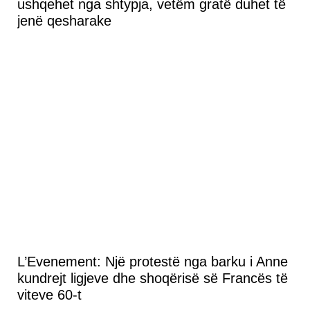
ushqehet nga shtypja, vetëm gratë duhet të
jenë qesharake
L’Evenement: Një protestë nga barku i Anne
kundrejt ligjeve dhe shoqërisë së Francës të
viteve 60-t