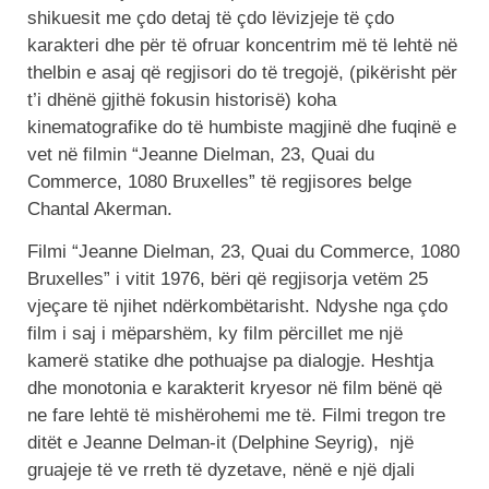
shikuesit me çdo detaj të çdo lëvizjeje të çdo
karakteri dhe për të ofruar koncentrim më të lehtë në
thelbin e asaj që regjisori do të tregojë, (pikërisht për
t’i dhënë gjithë fokusin historisë) koha
kinematografike do të humbiste magjinë dhe fuqinë e
vet në filmin “Jeanne Dielman, 23, Quai du
Commerce, 1080 Bruxelles” të regjisores belge
Chantal Akerman.
Filmi “Jeanne Dielman, 23, Quai du Commerce, 1080
Bruxelles” i vitit 1976, bëri që regjisorja vetëm 25
vjeçare të njihet ndërkombëtarisht. Ndyshe nga çdo
film i saj i mëparshëm, ky film përcillet me një
kamerë statike dhe pothuajse pa dialogje. Heshtja
dhe monotonia e karakterit kryesor në film bënë që
ne fare lehtë të mishërohemi me të. Filmi tregon tre
ditët e Jeanne Delman-it (Delphine Seyrig), një
gruajeje të ve rreth të dyzetave, nënë e një djali