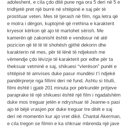
adoleshent, e cila çdo ditë pune nga ora 5 deri në 5 e
tridhjetë pret një burrë në shtëpinë e saj për të
prostituar veten. Mes të tjerash në film, nga letra që
e motra i dërgon, kuptojmë që rrethina e karakterit
kryesor kërkon që ajo të martohet sërish. Me
kamerën që zakonisht është e vendosur në atë
pozicion që të lë të shohësh gjithë dekorin dhe
karakterin në mes, për të lënë të ndjekesh me
vëmendje çdo lëvizje të karakterit por edhe për ta
theksuar vetminë e saj, shikuesi “vlerëson” punët e
shtëpisë të amvises duke pasur mundësi t’i ndjekë
pandërprerje nga fillimi deri në fund. Ashtu si titulli,
filmi është i gjatë 201 minuta por përkundër pritjeve
paraprake të një shikuesi është një film i ngadalshëm
duke mos treguar jetën e ndryshuar të Jeanne-s pasi
ajo të bëjë vrasjen por duke treguar tre ditët e saj
deri në momentin kur ajo vret dikë. Chantal Akerman,
e cila tregon se filmin e ka shkruar mbrenda një jave