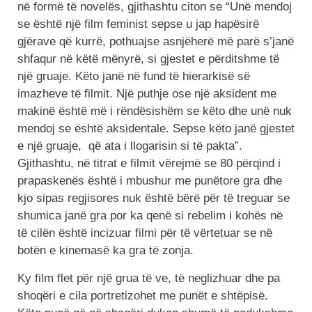
në formë të novelës, gjithashtu citon se “Unë mendoj
se është një film feminist sepse u jap hapësirë
gjërave që kurrë, pothuajse asnjëherë më parë s’janë
shfaqur në këtë mënyrë, si gjestet e përditshme të
një gruaje. Këto janë në fund të hierarkisë së
imazheve të filmit. Një puthje ose një aksident me
makinë është më i rëndësishëm se këto dhe unë nuk
mendoj se është aksidentale. Sepse këto janë gjestet
e një gruaje, që ata i llogarisin si të pakta”.
Gjithashtu, në titrat e filmit vërejmë se 80 përqind i
prapaskenës është i mbushur me punëtore gra dhe
kjo sipas regjisores nuk është bërë për të treguar se
shumica janë gra por ka qenë si rebelim i kohës në
të cilën është incizuar filmi për të vërtetuar se në
botën e kinemasë ka gra të zonja.
Ky film flet për një grua të ve, të neglizhuar dhe pa
shoqëri e cila portretizohet me punët e shtëpisë.