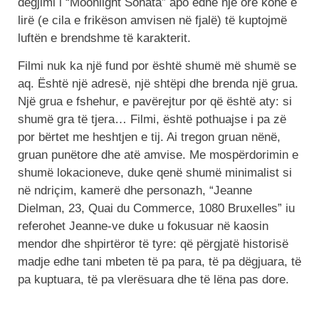
dëgjimi i “Moonlight Sonata” apo edhe një orë kohë e
lirë (e cila e frikëson amvisen në fjalë) të kuptojmë
luftën e brendshme të karakterit.
Filmi nuk ka një fund por është shumë më shumë se
aq. Është një adresë, një shtëpi dhe brenda një grua.
Një grua e fshehur, e pavërejtur por që është aty: si
shumë gra të tjera… Filmi, është pothuajse i pa zë
por bërtet me heshtjen e tij. Ai tregon gruan nënë,
gruan punëtore dhe atë amvise. Me mospërdorimin e
shumë lokacioneve, duke qenë shumë minimalist si
në ndriçim, kamerë dhe personazh, “Jeanne
Dielman, 23, Quai du Commerce, 1080 Bruxelles” iu
referohet Jeanne-ve duke u fokusuar në kaosin
mendor dhe shpirtëror të tyre: që përgjatë historisë
madje edhe tani mbeten të pa para, të pa dëgjuara, të
pa kuptuara, të pa vlerësuara dhe të lëna pas dore.