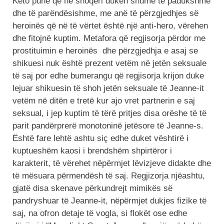
Këto punë që në shoqëri duken shumë të padukshme
dhe të parëndësishme, me anë të përzgjedhjes së
heroinës që në të vërtet është një anti-hero, vërehen
dhe fitojnë kuptim. Metafora që regjisorja përdor me
prostituimin e heroinës dhe përzgjedhja e asaj se
shikuesi nuk është prezent vetëm në jetën seksuale
të saj por edhe bumerangu që regjisorja krijon duke
lejuar shikuesin të shoh jetën seksuale të Jeanne-it
vetëm në ditën e tretë kur ajo vret partnerin e saj
seksual, i jep kuptim të tërë pritjes disa orëshe të të
parit pandërprerë monotoninë jetësore të Jeanne-s.
Është fare lehtë ashtu siç edhe duket vështirë i
kuptueshëm kaosi i brendshëm shpirtëror i
karakterit, të vërehet nëpërmjet lëvizjeve didakte dhe
të mësuara përmendësh të saj. Regjizorja njëashtu,
gjatë disa skenave përkundrejt mimikës së
pandryshuar të Jeanne-it, nëpërmjet dukjes fizike të
saj, na ofron detaje të vogla, si flokët ose edhe