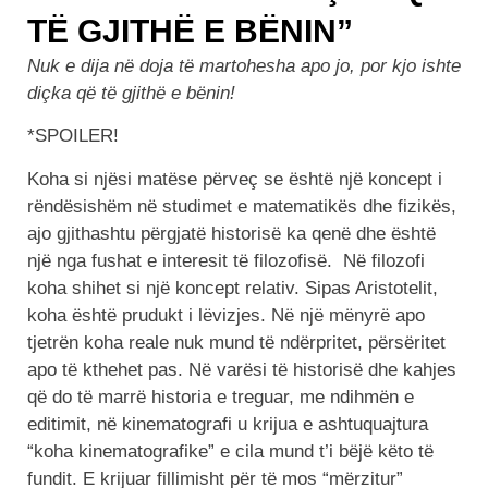
TË GJITHË E BËNIN”
Nuk e dija në doja të martohesha apo jo, por kjo ishte
diçka që të gjithë e bënin!
*SPOILER!
Koha si njësi matëse përveç se është një koncept i
rëndësishëm në studimet e matematikës dhe fizikës,
ajo gjithashtu përgjatë historisë ka qenë dhe është
një nga fushat e interesit të filozofisë. Në filozofi
koha shihet si një koncept relativ. Sipas Aristotelit,
koha është prudukt i lëvizjes. Në një mënyrë apo
tjetrën koha reale nuk mund të ndërpritet, përsëritet
apo të kthehet pas. Në varësi të historisë dhe kahjes
që do të marrë historia e treguar, me ndihmën e
editimit, në kinematografi u krijua e ashtuquajtura
“koha kinematografike” e cila mund t’i bëjë këto të
fundit. E krijuar fillimisht për të mos “mërzitur”