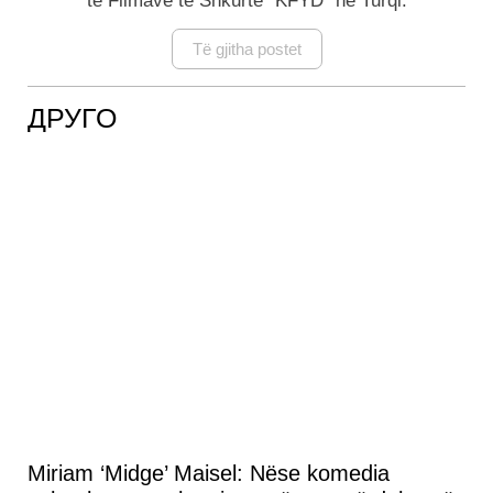
të Filmave të Shkurtë "KFYD" në Turqi.
Të gjitha postet
ДРУГО
Miriam ‘Midge’ Maisel: Nëse komedia