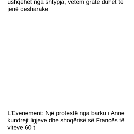
ushqehet nga shtypja, vetëm gratë duhet të
jenë qesharake
L’Evenement: Një protestë nga barku i Anne
kundrejt ligjeve dhe shoqërisë së Francës të
viteve 60-t