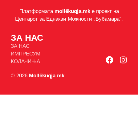
Платформата
mollëkuqja.mk
е проект на
Центарот за Еднакви Можности „Бубамара“.
ЗА НАС
ЗА НАС
ИМПРЕСУМ
КОЛАЧИЊА
© 2026
Mollëkuqja.mk