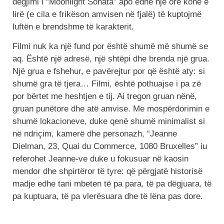
dëgjimi i “Moonlight Sonata” apo edhe një orë kohë e
lirë (e cila e frikëson amvisen në fjalë) të kuptojmë
luftën e brendshme të karakterit.
Filmi nuk ka një fund por është shumë më shumë se
aq. Është një adresë, një shtëpi dhe brenda një grua.
Një grua e fshehur, e pavërejtur por që është aty: si
shumë gra të tjera… Filmi, është pothuajse i pa zë
por bërtet me heshtjen e tij. Ai tregon gruan nënë,
gruan punëtore dhe atë amvise. Me mospërdorimin e
shumë lokacioneve, duke qenë shumë minimalist si
në ndriçim, kamerë dhe personazh, “Jeanne
Dielman, 23, Quai du Commerce, 1080 Bruxelles” iu
referohet Jeanne-ve duke u fokusuar në kaosin
mendor dhe shpirtëror të tyre: që përgjatë historisë
madje edhe tani mbeten të pa para, të pa dëgjuara, të
pa kuptuara, të pa vlerësuara dhe të lëna pas dore.