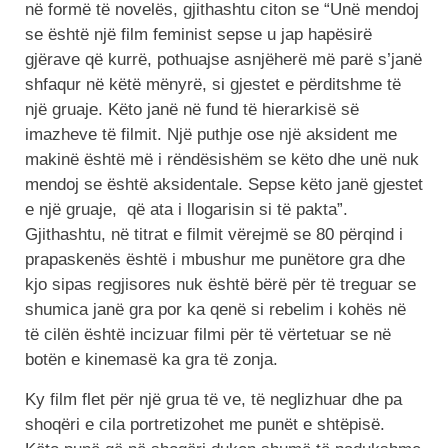
në formë të novelës, gjithashtu citon se “Unë mendoj
se është një film feminist sepse u jap hapësirë
gjërave që kurrë, pothuajse asnjëherë më parë s’janë
shfaqur në këtë mënyrë, si gjestet e përditshme të
një gruaje. Këto janë në fund të hierarkisë së
imazheve të filmit. Një puthje ose një aksident me
makinë është më i rëndësishëm se këto dhe unë nuk
mendoj se është aksidentale. Sepse këto janë gjestet
e një gruaje, që ata i llogarisin si të pakta”.
Gjithashtu, në titrat e filmit vërejmë se 80 përqind i
prapaskenës është i mbushur me punëtore gra dhe
kjo sipas regjisores nuk është bërë për të treguar se
shumica janë gra por ka qenë si rebelim i kohës në
të cilën është incizuar filmi për të vërtetuar se në
botën e kinemasë ka gra të zonja.
Ky film flet për një grua të ve, të neglizhuar dhe pa
shoqëri e cila portretizohet me punët e shtëpisë.