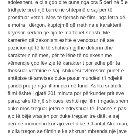
adoleshent, e cila çdo ditë pune nga ora 5 deri në 5 e
tridhjetë pret një burrë në shtëpinë e saj për të
prostituar veten. Mes të tjerash në film, nga letra që
e motra i dërgon, kuptojmë që rrethina e karakterit
kryesor kërkon që ajo të martohet sërish. Me
kamerën që zakonisht është e vendosur në atë
pozicion që të lë të shohësh gjithë dekorin dhe
karakterin në mes, për të lënë të ndjekesh me
vëmendje çdo lëvizje të karakterit por edhe për ta
theksuar vetminë e saj, shikuesi “vlerëson” punët e
shtëpisë të amvises duke pasur mundësi t’i ndjekë
pandërprerje nga fillimi deri në fund. Ashtu si titulli,
filmi është i gjatë 201 minuta por përkundër pritjeve
paraprake të një shikuesi është një film i ngadalshëm
duke mos treguar jetën e ndryshuar të Jeanne-s pasi
ajo të bëjë vrasjen por duke treguar tre ditët e saj
deri në momentin kur ajo vret dikë. Chantal Akerman,
e cila tregon se filmin e ka shkruar mbrenda një jave