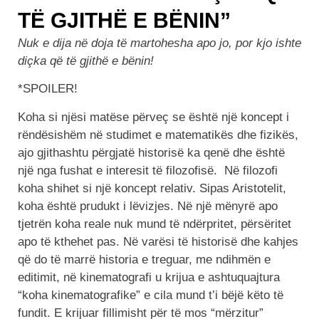
TË GJITHË E BËNIN”
Nuk e dija në doja të martohesha apo jo, por kjo ishte
diçka që të gjithë e bënin!
*SPOILER!
Koha si njësi matëse përveç se është një koncept i
rëndësishëm në studimet e matematikës dhe fizikës,
ajo gjithashtu përgjatë historisë ka qenë dhe është
një nga fushat e interesit të filozofisë. Në filozofi
koha shihet si një koncept relativ. Sipas Aristotelit,
koha është prudukt i lëvizjes. Në një mënyrë apo
tjetrën koha reale nuk mund të ndërpritet, përsëritet
apo të kthehet pas. Në varësi të historisë dhe kahjes
që do të marrë historia e treguar, me ndihmën e
editimit, në kinematografi u krijua e ashtuquajtura
“koha kinematografike” e cila mund t’i bëjë këto të
fundit. E krijuar fillimisht për të mos “mërzitur”