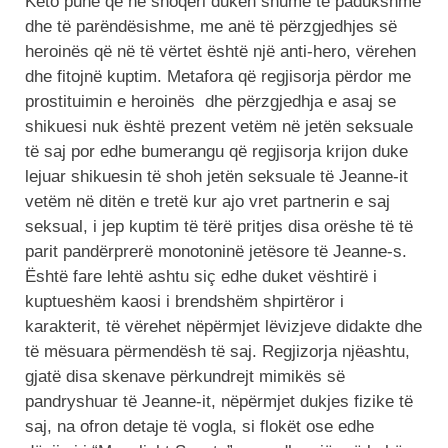
Këto punë që në shoqëri duken shumë të padukshme
dhe të parëndësishme, me anë të përzgjedhjes së
heroinës që në të vërtet është një anti-hero, vërehen
dhe fitojnë kuptim. Metafora që regjisorja përdor me
prostituimin e heroinës dhe përzgjedhja e asaj se
shikuesi nuk është prezent vetëm në jetën seksuale
të saj por edhe bumerangu që regjisorja krijon duke
lejuar shikuesin të shoh jetën seksuale të Jeanne-it
vetëm në ditën e tretë kur ajo vret partnerin e saj
seksual, i jep kuptim të tërë pritjes disa orëshe të të
parit pandërprerë monotoninë jetësore të Jeanne-s.
Është fare lehtë ashtu siç edhe duket vështirë i
kuptueshëm kaosi i brendshëm shpirtëror i
karakterit, të vërehet nëpërmjet lëvizjeve didakte dhe
të mësuara përmendësh të saj. Regjizorja njëashtu,
gjatë disa skenave përkundrejt mimikës së
pandryshuar të Jeanne-it, nëpërmjet dukjes fizike të
saj, na ofron detaje të vogla, si flokët ose edhe