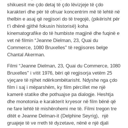
shikuesit me çdo detaj të çdo lëvizjeje të çdo
karakteri dhe për të ofruar koncentrim më të lehtë në
thelbin e asaj që regjisori do të tregojë, (pikërisht për
t’i dhënë gjithë fokusin historisë) koha
kinematografike do të humbiste magjinë dhe fuqinë e
vet në filmin “Jeanne Dielman, 23, Quai du
Commerce, 1080 Bruxelles” të regjisores belge
Chantal Akerman.
Filmi “Jeanne Dielman, 23, Quai du Commerce, 1080
Bruxelles” i vitit 1976, bëri që regjisorja vetëm 25
vjeçare të njihet ndërkombëtarisht. Ndyshe nga çdo
film i saj i mëparshëm, ky film përcillet me një
kamerë statike dhe pothuajse pa dialogje. Heshtja
dhe monotonia e karakterit kryesor në film bënë që
ne fare lehtë të mishërohemi me të. Filmi tregon tre
ditët e Jeanne Delman-it (Delphine Seyrig), një
gruajeje të ve rreth të dyzetave, nënë e një djali