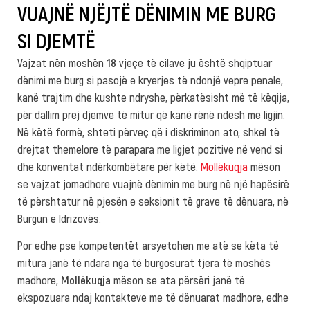
VUAJNË NJËJTË DËNIMIN ME BURG
SI DJEMTË
Vajzat nën moshën
18
vjeçe të cilave ju është shqiptuar
dënimi me burg si pasojë e kryerjes të ndonjë vepre penale,
kanë trajtim dhe kushte ndryshe, përkatësisht më të këqija,
për dallim prej djemve të mitur që kanë rënë ndesh me ligjin.
Në këtë formë, shteti përveç që i diskriminon ato, shkel të
drejtat themelore të parapara me ligjet pozitive në vend si
dhe konventat ndërkombëtare për këtë.
Mollëkuqja
mëson
se vajzat jomadhore vuajnë dënimin me burg në një hapësirë
të përshtatur në pjesën e seksionit të grave të dënuara, në
Burgun e Idrizovës.
Por edhe pse kompetentët arsyetohen me atë se këta të
mitura janë të ndara nga të burgosurat tjera të moshës
madhore,
Mollëkuqja
mëson se ata përsëri janë të
ekspozuara ndaj kontakteve me të dënuarat madhore, edhe