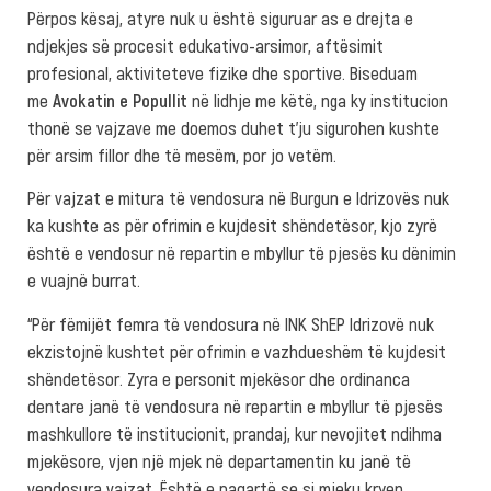
Përpos kësaj, atyre nuk u është siguruar as e drejta e
ndjekjes së procesit edukativo-arsimor, aftësimit
profesional, aktiviteteve fizike dhe sportive. Biseduam
me
Avokatin e Popullit
në lidhje me këtë, nga ky institucion
thonë se vajzave me doemos duhet t’ju sigurohen kushte
për arsim fillor dhe të mesëm, por jo vetëm.
Për vajzat e mitura të vendosura në Burgun e Idrizovës nuk
ka kushte as për ofrimin e kujdesit shëndetësor, kjo zyrë
është e vendosur në repartin e mbyllur të pjesës ku dënimin
e vuajnë burrat.
“Për fëmijët femra të vendosura në INK ShEP Idrizovë nuk
ekzistojnë kushtet për ofrimin e vazhdueshëm të kujdesit
shëndetësor. Zyra e personit mjekësor dhe ordinanca
dentare janë të vendosura në repartin e mbyllur të pjesës
mashkullore të institucionit, prandaj, kur nevojitet ndihma
mjekësore, vjen një mjek në departamentin ku janë të
vendosura vajzat. Është e paqartë se si mjeku kryen