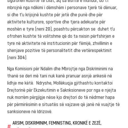
mbrojnë nga ndikimi i dëmshëm i personave tjerë të dënuar,
si dhe t’u krijojnë kushte për jetë dhe punë dhe për
aktivitete kulturore, sportive dhe tjera adekuate për
moshën e tyre (neni
20
), poashtu përcakton se duhet t’u
ofrohen kushte të volitshme që do ta nxisin përfshirjen e
tyre në aktivitete në institucionin për fëmijë, zhvillimin e
shenjave pozitive të personalitetit dhe vetërespektimit
(neni
304
).
Nga Komisioni për Ndalim dhe Mbrojtje nga Diskriminimi na
thanë se deri më tani nuk kanë pranuar asnjë ankesë në
lidhje me këtë. Ndryshe, Mollëkuqja gjithashtu kontaktoi
Drejtorinë për Ekzekutimin e Saknksioneve por nga e njejta
nuk morrëm përgjigje nëse kjo drejtori do të nëdrmer hapa
për përmirësimin e situatës së vajzave që janë në vuajtje të
sanksioneve në Idrizovë.
ARSIM
,
DISKRIMINIM
,
FEMINISTING
,
KRONIKË E ZEZË
,