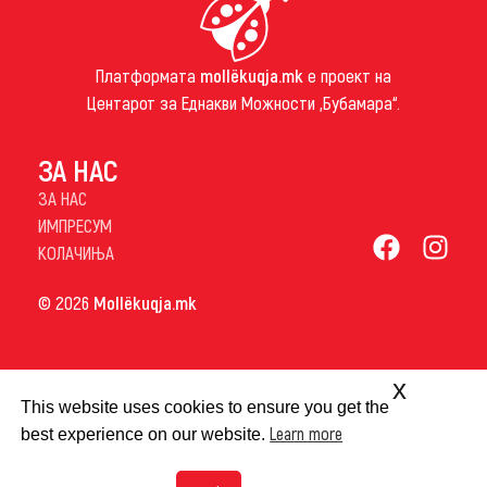
Платформата
mollëkuqja.mk
е проект на
Центарот за Еднакви Можности „Бубамара“.
ЗА НАС
ЗА НАС
ИМПРЕСУМ
КОЛАЧИЊА
© 2026
Mollëkuqja.mk
x
This website uses cookies to ensure you get the
Learn more
best experience on our website.