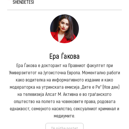
SHËNDETËSI
Ера Ѓакова
Ера Ѓакова е докторант на Правниот факултет при
Универзитетот на Југоисточна Европа. Моментално работи
како водителка на информативното издание и како
модераторка на утринската емисија „Дите е Ре“ (Нов ден)
на телевизија Алсат М. Активна е во граѓанското
општество на полето на човековите права, родовата
еднаквост, семејното насилство, сексуалниот криминал и
медиумите.
Të gjitha postet