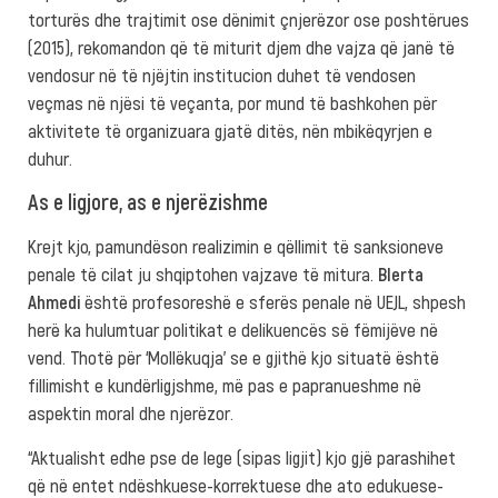
torturës dhe trajtimit ose dënimit çnjerëzor ose poshtërues
(2015), rekomandon që të miturit djem dhe vajza që janë të
vendosur në të njëjtin institucion duhet të vendosen
veçmas në njësi të veçanta, por mund të bashkohen për
aktivitete të organizuara gjatë ditës, nën mbikëqyrjen e
duhur.
As e ligjore, as e njerëzishme
Krejt kjo, pamundëson realizimin e qëllimit të sanksioneve
penale të cilat ju shqiptohen vajzave të mitura.
Blerta
Ahmedi
është profesoreshë e sferës penale në UEJL, shpesh
herë ka hulumtuar politikat e delikuencës së fëmijëve në
vend. Thotë për ‘Mollëkuqja’ se e gjithë kjo situatë është
fillimisht e kundërligjshme, më pas e papranueshme në
aspektin moral dhe njerëzor.
“Aktualisht edhe pse de lege (sipas ligjit) kjo gjë parashihet
që në entet ndëshkuese-korrektuese dhe ato edukuese-