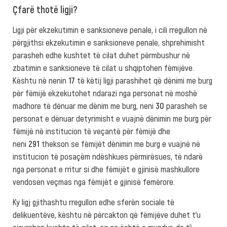
Çfarë thotë ligji?
Ligji për ekzekutimin e sanksioneve penale, i cili rregullon në
përgjithsi ekzekutimin e sanksioneve penale, shprehimisht
parasheh edhe kushtet të cilat duhet përmbushur në
zbatimin e sanksioneve të cilat u shqiptohen fëmijëve.
Kështu në nenin
17
të këtij ligji parashihet që dënimi me burg
për fëmijë ekzekutohet ndarazi nga personat në moshë
madhore të dënuar me dënim me burg, neni
30
parasheh se
personat e dënuar detyrimisht e vuajnë dënimin me burg për
fëmijë në institucion të veçantë për fëmijë dhe
neni
291
thekson se fëmijët dënimin me burg e vuajnë në
institucion të posaçëm ndëshkues përmirësues, të ndarë
nga personat e rritur si dhe fëmijët e gjinisë mashkullore
vendosen veçmas nga fëmijët e gjinisë femërore.
Ky ligj gjithashtu rregullon edhe sferën sociale të
delikuentëve, kështu në përcakton që fëmijëve duhet t’u
sigurohen kushte të cilat, aq sa është e mundur, do t’i