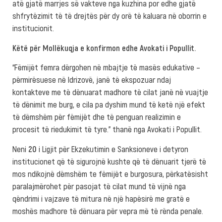
atë gjatë marrjes së vakteve nga kuzhina por edhe gjatë
shfrytëzimit të të drejtës për dy orë të kaluara në oborrin e
institucionit.
Këtë për Mollëkuqja e konfirmon edhe Avokati i Popullit.
“Fëmijët femra dërgohen në mbajtje të masës edukative –
përmirësuese në Idrizovë, janë të ekspozuar ndaj
kontakteve me të dënuarat madhore të cilat janë në vuajtje
të dënimit me burg, e cila pa dyshim mund të ketë një efekt
të dëmshëm për fëmijët dhe të penguan realizimin e
procesit të riedukimit të tyre.” thanë nga Avokati i Popullit.
Neni
20
i Ligjit për Ekzekutimin e Sanksioneve i detyron
institucionet që të sigurojnë kushte që të dënuarit tjerë të
mos ndikojnë dëmshëm te fëmijët e burgosura, përkatësisht
paralajmërohet për pasojat të cilat mund të vijnë nga
qëndrimi i vajzave të mitura në një hapësirë me gratë e
moshës madhore të dënuara për vepra më të rënda penale.