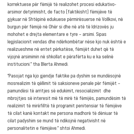
korrektuese për fëmijë të realizohet procesi edukativo-
arsimor detyrimisht, de facto (faktikisht) fëmijëve të
gjykuar në Shtëpinë edukuese përmirësuerse në Vollkovi, në
burgun për fëmijë në Ohër si dhe në atë të Idrizovës ju
mohohet e drejta elementare e tyre – arsimi. Sipas
legjislacionit vendas dhe ndërkombëtar nëse kjo nuk është e
realizueshme në entet përkatëse, fëmijët duhet që të
vijojnë arsimimin në shkollat e përafërta ku e ka selinë
institucioni.” tha Blerta Ahmedi.
“Pasojat nga kjo gjendje faktike pa dyshim se mundësojnë
mosrealizim të qëllimit të saksioneve penale për fëmijët –
pamundësi të arritjes së edukimit, resocializimit dhe
mbrojtjes së interesit më të mirë të fëmijës, pamundësim të
realizimit të mirëfilltë të programit penitensiar të fëmijëve
të cilat kanë kontakt me persona madhorë të dëniuar të
cilat padyshim se mund të ndikojnë negativisht në
personalitetin e fëmijëve.” shtoi Ahmedi.