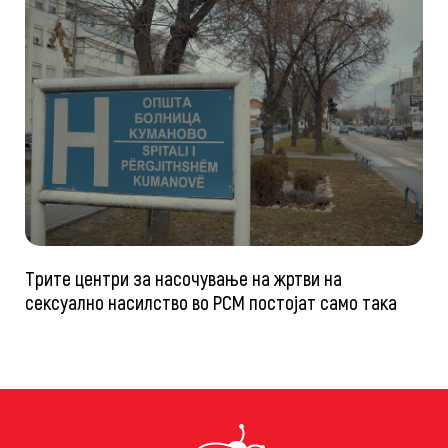
Трите центри за насочување на жртви на
сексуално насилство во РСМ постојат само така