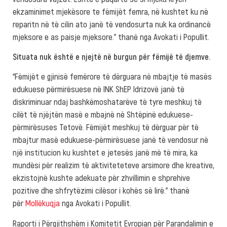
ekzaminimet mjekësore te fëmijët femra, në kushtet ku në
reparitn në të cilin ato janë të vendosurta nuk ka ordinancë
mjeksore e as paisje mjeksore.” thanë nga Avokati i Popullit.
Situata nuk është e njejtë në burgun për fëmijë të djemve.
“Fëmijët e gjinisë femërore të dërguara në mbajtje të masës
edukuese përmirësuese në INK ShEP Idrizovë janë të
diskriminuar ndaj bashkëmoshatarëve të tyre meshkuj të
cilët të njëjtën masë e mbajnë në Shtëpinë edukuese-
përmirësuses Tetovë. Fëmijët meshkuj të dërguar për të
mbajtur masë edukuese-përmirësuese janë të vendosur në
një institucion ku kushtet e jetesës janë më të mira, ka
mundësi për realizim të aktiviteteteve arsimore dhe kreative,
ekzistojnë kushte adekuate për zhvillimin e shprehive
pozitive dhe shfrytëzimi cilësor i kohës së lirë.” thanë
për
Mollëkuqja
nga Avokati i Popullit.
Raporti i Përgjithshëm i Komitetit Evropian për Parandalimin e