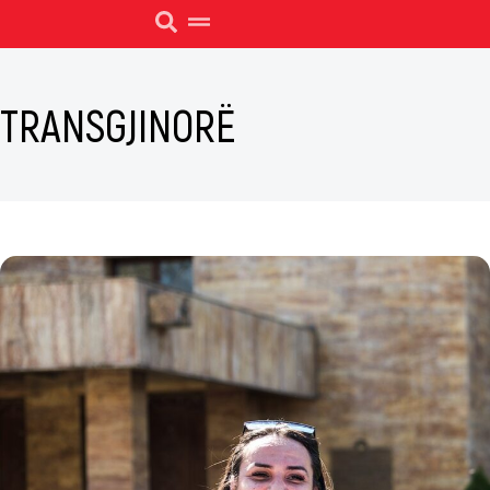
TRANSGJINORË