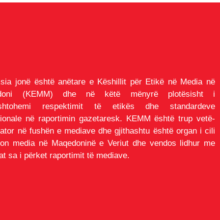
sia jonë është anëtare e Këshillit për Etikë në Media në
doni (KEMM) dhe në këtë mënyrë plotësisht i
ushtohemi respektimit të etikës dhe standardeve
sionale në raportimin gazetaresk. KEMM është trup vetë-
lator në fushën e mediave dhe gjithashtu është organ i cili
ton media në Maqedoninë e Veriut dhe vendos lidhur me
t sa i përket raportimit të mediave.