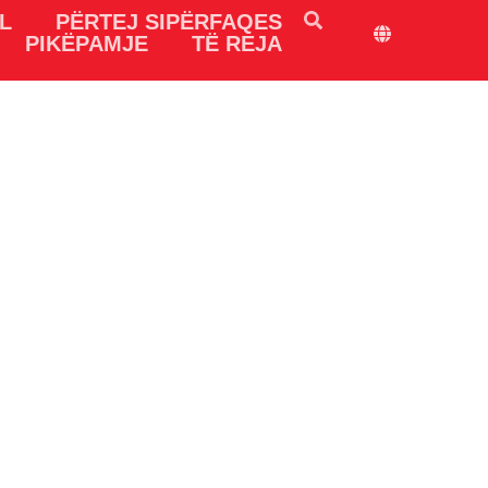
L
PËRTEJ SIPËRFAQES
PIKËPAMJE
TË REJA