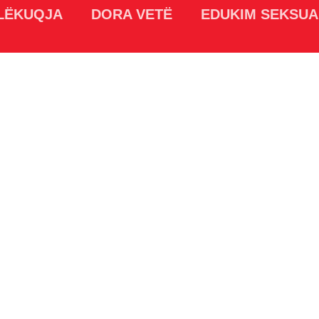
LËKUQJA
DORA VETË
EDUKIM SEKSUA