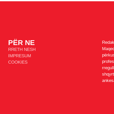
PËR NE
Redak
Maqe
RRETH NESH
përk
IMPRESUM
profe
COOKIES
rregul
shqyr
ankesa