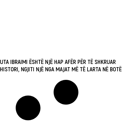
UTA IBRAIMI ËSHTË NJË HAP AFËR PËR TË SHKRUAR
HISTORI, NGJITI NJË NGA MAJAT MË TË LARTA NË BOTË