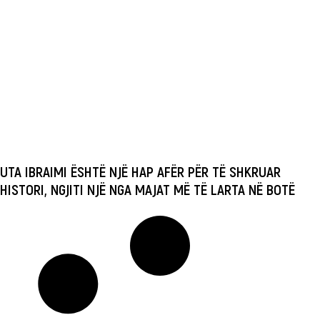
UTA IBRAIMI ËSHTË NJË HAP AFËR PËR TË SHKRUAR
HISTORI, NGJITI NJË NGA MAJAT MË TË LARTA NË BOTË