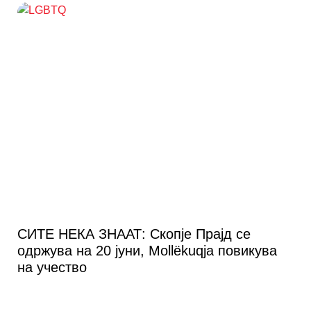
СИТЕ НЕКА ЗНААТ: Скопје Прајд се
одржува на 20 јуни, Mollëkuqja повикува
на учество