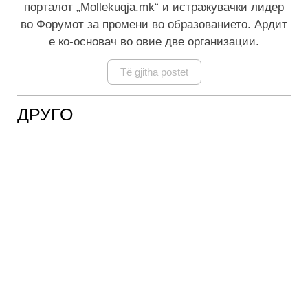
порталот „Mollekuqja.mk“ и истражувачки лидер
во Форумот за промени во образованието. Ардит
е ко-основач во овие две организации.
Të gjitha postet
ДРУГО