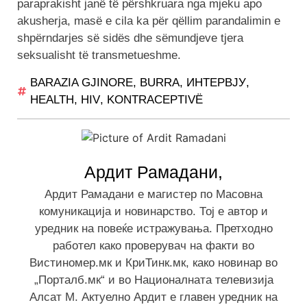
paraprakisht janë të përshkruara nga mjeku apo
akusherja, masë e cila ka për qëllim parandalimin e
shpërndarjes së sidës dhe sëmundjeve tjera
seksualisht të transmetueshme.
BARAZIA GJINORE
,
BURRA
,
ИНТЕРВЈУ
,
HEALTH
,
HIV
,
KONTRACEPTIVË
Ардит Рамадани,
Ардит Рамадани е магистер по Масовна
комуникација и новинарство. Тој е автор и
уредник на повеќе истражувања. Претходно
работел како проверувач на факти во
Вистиномер.мк и КриТинк.мк, како новинар во
„Порталб.мк“ и во Националната телевизија
Алсат М. Актуелно Ардит е главен уредник на