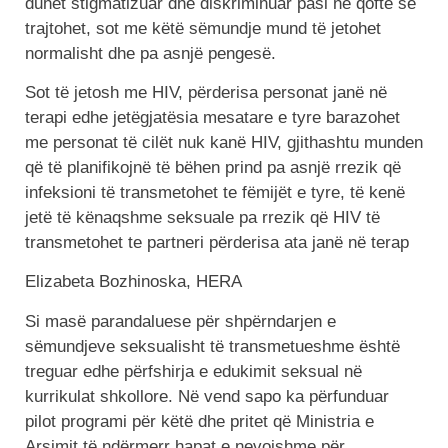
duhet stigmatizuar dhe diskriminuar pasi në qoftë se
trajtohet, sot me këtë sëmundje mund të jetohet
normalisht dhe pa asnjë pengesë.
Sot të jetosh me HIV, përderisa personat janë në
terapi edhe jetëgjatësia mesatare e tyre barazohet
me personat të cilët nuk kanë HIV, gjithashtu munden
që të planifikojnë të bëhen prind pa asnjë rrezik që
infeksioni të transmetohet te fëmijët e tyre, të kenë
jetë të kënaqshme seksuale pa rrezik që HIV të
transmetohet te partneri përderisa ata janë në terap
Elizabeta Bozhinoska, HERA
Si masë parandaluese për shpërndarjen e
sëmundjeve seksualisht të transmetueshme është
treguar edhe përfshirja e edukimit seksual në
kurrikulat shkollore. Në vend sapo ka përfunduar
pilot programi për këtë dhe pritet që Ministria e
Arsimit të ndërmerr hapat e nevojshme për