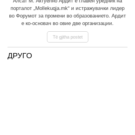
Алсат М. Актуелно Ардит е главен уредник на
порталот „Mollekuqja.mk“ и истражувачки лидер
во Форумот за промени во образованието. Ардит
е ко-основач во овие две организации.
Të gjitha postet
ДРУГО