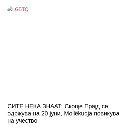
СИТЕ НЕКА ЗНААТ: Скопје Прајд се
одржува на 20 јуни, Mollëkuqja повикува
на учество