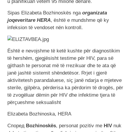
u planifikuan vetëm 95 milionë denarë.
Sipas Elizabeta Bozhinoskës nga
organizata
joqeveritare HERA
, është e mundshme që ky
infeksion të vendoset nën kontroll.
Është e nevojshme të ketë kushte për diagnostikim
të hershëm, gjegjësisht testime për HIV, para së
gjithash te personat më të rrezikuar dhe te ata që
janë jashtë sistemit shëndetësor. Rrjet i gjerë
aktivitetesh parandaluese, siç janë ndarja e mjeteve
sterile, gjilpëra, përderisa ka përdorim të drogës, për
të zvogëluar dëmin për HIV dhe infektime tjera të
përçueshme seksualisht
Elizabeta Bozhinoska, HERA
Според
Bozhinoskës
, personat pozitiv me
HIV
nuk