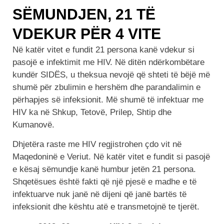
SËMUNDJEN, 21 TË
VDEKUR PËR 4 VITE
Në katër vitet e fundit 21 persona kanë vdekur si
pasojë e infektimit me HIV. Në ditën ndërkombëtare
kundër SIDËS, u theksua nevojë që shteti të bëjë më
shumë për zbulimin e hershëm dhe parandalimin e
përhapjes së infeksionit. Më shumë të infektuar me
HIV ka në Shkup, Tetovë, Prilep, Shtip dhe
Kumanovë.
Dhjetëra raste me HIV regjistrohen çdo vit në
Maqedoninë e Veriut. Në katër vitet e fundit si pasojë
e kësaj sëmundje kanë humbur jetën 21 persona.
Shqetësues është fakti që një pjesë e madhe e të
infektuarve nuk janë në dijeni që janë bartës të
infeksionit dhe kështu atë e transmetojnë te tjerët.