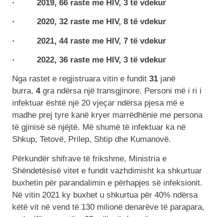
· 2019, 66 raste me HIV, 3 të vdekur
· 2020, 32 raste me HIV, 8 të vdekur
· 2021, 44 raste me HIV, 7 të vdekur
· 2022, 36 raste me HIV, 3 të vdekur
Nga rastet e regjistruara vitin e fundit
31
janë
burra,
4
gra ndërsa një transgjinore. Personi më i ri i
infektuar është një 20 vjeçar ndërsa pjesa më e
madhe prej tyre kanë kryer marrëdhënie me persona
të gjinisë së njëjtë. Më shumë të infektuar ka në
Shkup, Tetovë, Prilep, Shtip dhe Kumanovë.
Përkundër shifrave të frikshme, Ministria e
Shëndetësisë vitet e fundit vazhdimisht ka shkurtuar
buxhetin për parandalimin e përhapjes së infeksionit.
Në vitin 2021 ky buxhet u shkurtua për 40% ndërsa
këtë vit në vend të 130 milionë denarëve të parapara,