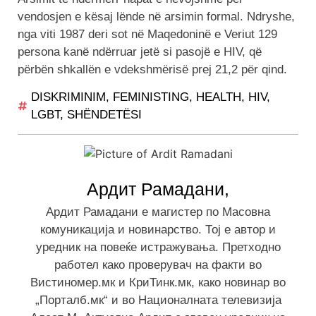
vendosjen e kësaj lënde në arsimin formal. Ndryshe,
nga viti 1987 deri sot në Maqedoninë e Veriut 129
persona kanë ndërruar jetë si pasojë e HIV, që
përbën shkallën e vdekshmërisë prej 21,2 për qind.
DISKRIMINIM
,
FEMINISTING
,
HEALTH
,
HIV
,
LGBT
,
SHËNDETËSI
Ардит Рамадани,
Ардит Рамадани е магистер по Масовна
комуникација и новинарство. Тој е автор и
уредник на повеќе истражувања. Претходно
работел како проверувач на факти во
Вистиномер.мк и КриТинк.мк, како новинар во
„Порталб.мк“ и во Националната телевизија