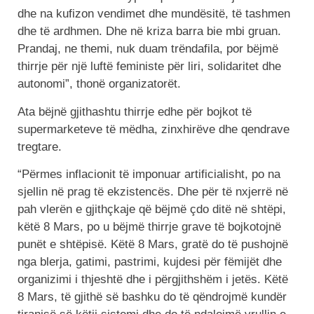
dhe na kufizon vendimet dhe mundësitë, të tashmen
dhe të ardhmen. Dhe në kriza barra bie mbi gruan.
Prandaj, ne themi, nuk duam trëndafila, por bëjmë
thirrje për një luftë feministe për liri, solidaritet dhe
autonomi”, thonë organizatorët.
Ata bëjnë gjithashtu thirrje edhe për bojkot të
supermarketeve të mëdha, zinxhirëve dhe qendrave
tregtare.
“Përmes inflacionit të imponuar artificialisht, po na
sjellin në prag të ekzistencës. Dhe për të nxjerrë në
pah vlerën e gjithçkaje që bëjmë çdo ditë në shtëpi,
këtë 8 Mars, po u bëjmë thirrje grave të bojkotojnë
punët e shtëpisë. Këtë 8 Mars, gratë do të pushojnë
nga blerja, gatimi, pastrimi, kujdesi për fëmijët dhe
organizimi i thjeshtë dhe i përgjithshëm i jetës. Këtë
8 Mars, të gjithë së bashku do të qëndrojmë kundër