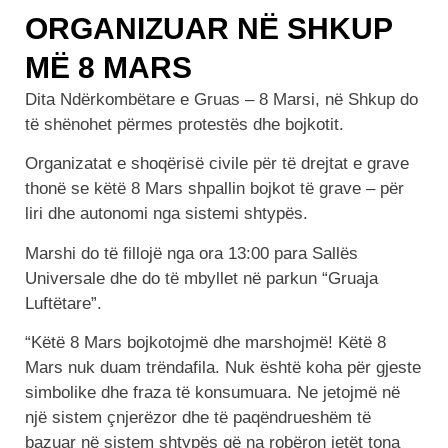
ORGANIZUAR NË SHKUP
MË 8 MARS
Dita Ndërkombëtare e Gruas – 8 Marsi, në Shkup do
të shënohet përmes protestës dhe bojkotit.
Organizatat e shoqërisë civile për të drejtat e grave
thonë se këtë 8 Mars shpallin bojkot të grave – për
liri dhe autonomi nga sistemi shtypës.
Marshi do të fillojë nga ora 13:00 para Sallës
Universale dhe do të mbyllet në parkun “Gruaja
Luftëtare”.
“Këtë 8 Mars bojkotojmë dhe marshojmë! Këtë 8
Mars nuk duam trëndafila. Nuk është koha për gjeste
simbolike dhe fraza të konsumuara. Ne jetojmë në
një sistem çnjerëzor dhe të paqëndrueshëm të
bazuar në sistem shtypës që na robëron jetët tona