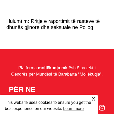
Hulumtim: Rritje e raportimit të rasteve të
dhunës gjinore dhe seksuale në Pollog
Platforma
mollëkuqja.mk
është projekt i
Qendrës për Mundësi të Barabarta “Mollëkuqja”.
PËR NE
RRETH NESH
x
This website uses cookies to ensure you get the
IMPRESUM
best experience on our website.
Learn more
COOKIES