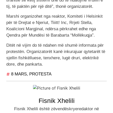
tiranisë së këtij sistemi dhe do të ndalojmë vrullin e
tij, të paktën për një ditë”, thonë organizatorët.
Marshi organizohet nga reaktor, Komiteti i Helsinkit
për të Drejtat e Njeriut, Tiiitt! Inc, Rrjeti Stella,
Koalicioni Margjinal, ndërsa përkrahet edhe nga
Qendra për Mundësi të Barabarta “Mollëkuqja”.
Ditët në vijim do të ndahen më shumë informata për
protestën. Organizatorët kanë inkurajuar qytetarët të
sjellin
fishkëlluese, tenxhere, lugë druri, elektrikë
dore, dhe pankarta.
8 MARS
,
PROTESTA
Fisnik Xhelili
Fisnik Xhelili është zëvendëskryeredaktor në