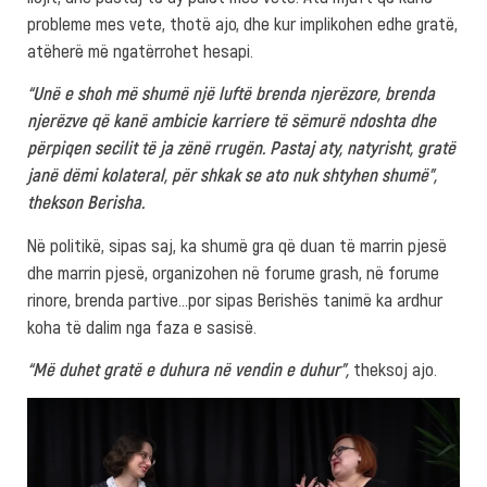
probleme mes vete, thotë ajo, dhe kur implikohen edhe gratë,
atëherë më ngatërrohet hesapi.
“Unë e shoh më shumë një luftë brenda njerëzore, brenda
njerëzve që kanë ambicie karriere të sëmurë ndoshta dhe
përpiqen secilit të ja zënë rrugën. Pastaj aty, natyrisht, gratë
janë dëmi kolateral, për shkak se ato nuk shtyhen shumë”,
thekson Berisha.
Në politikë, sipas saj, ka shumë gra që duan të marrin pjesë
dhe marrin pjesë, organizohen në forume grash, në forume
rinore, brenda partive…por sipas Berishës tanimë ka ardhur
koha të dalim nga faza e sasisë.
“Më duhet gratë e duhura në vendin e duhur”,
theksoj ajo.