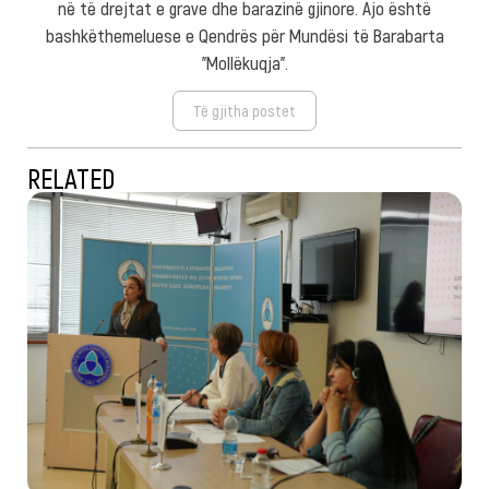
në të drejtat e grave dhe barazinë gjinore. Ajo është
bashkëthemeluese e Qendrës për Mundësi të Barabarta
"Mollëkuqja".
Të gjitha postet
RELATED