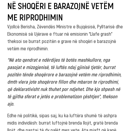
NË SHOQËRI E BARAZOJNË VETËM
ME RIPRODHIMIN
Vjollcë Berisha, Zëvendës Ministre e Bujqësisë, Pylltarisë dhe
Ekonomisë së Ujërave e ftuar në emisionin “Llafe grash”
theksoi se burrat pozitën e grave në shoqëri e barazojnë
vetëm me riprodhimin.
“Në ato qendrat e ndërdijes të botës mashkullore, nga
pasojat e mizogjenisë, të luftës ndaj gjinisë tjetër, burrat
pozitën tënde shoqërore e barazojnë vetëm me riprodhimin,
dmth vlera jote shoqërore fillon dhe mbaron te riprodhimi,
që deklarativisht nuk thuhet por ndjehet. Dhe kjo shpesh në
të gjitha sferat e jetës e problematizon çështjen”, thekson
ajo.
Edhe në politikë, sipas saj, ku ka luftëra shumë të ashpra
midis individësh: burrat luftojnë brenda llojit, gratë brenda
llojit, dhe pastaj të dy palët mes vete. Ata mjaft që kanë