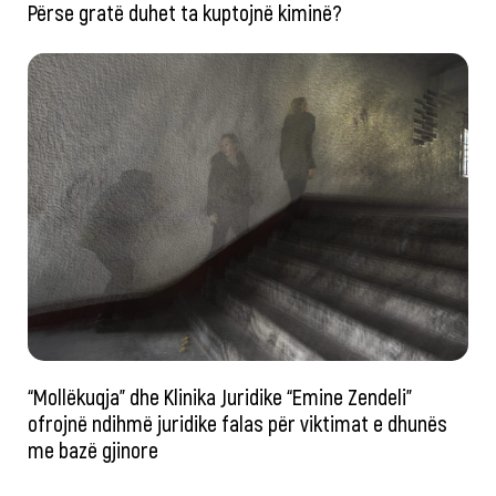
Përse gratë duhet ta kuptojnë kiminë?
“Mollëkuqja” dhe Klinika Juridike “Emine Zendeli”
ofrojnë ndihmë juridike falas për viktimat e dhunës
me bazë gjinore