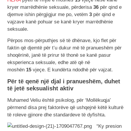
kryer marrëdhënie seksuale, përderisa
36
për qind e
djemve ishin përgjigjur me po, vetëm
3
për qind e
vajzave kanë pohuar se kanë kryer marrëdhënie
seksuale.
Përpos mos-përputhjes së të dhënave, kjo flet për
faktin që djemtë për t’u dukur më të pranueshëm për
shoqërinë, janë të prirur të thonë se kanë pasur
eksperienca seksuale, edhe atë që në
moshën
15
vjeçe. E kundërta ndodhë për vajzat.
Për të qenë një djal i pranueshëm, duhet
të jetë seksualisht aktiv
Muhamed Veliu është psikolog, për ‘Mollëkuqja’
përmend disa prej faktorëve që ushqejnë këtë kulturë
të roleve gjinore dhe standardeve të dyfishta.
“Ky presion