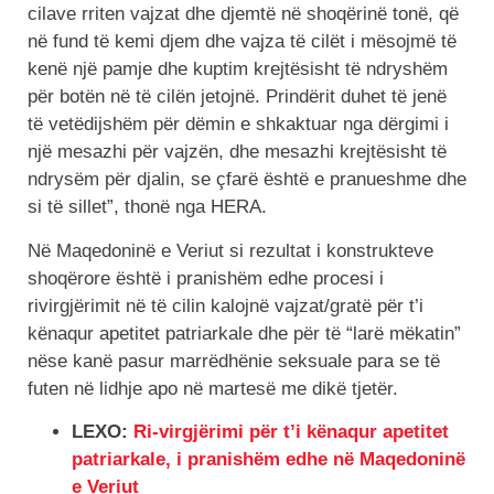
cilave rriten vajzat dhe djemtë në shoqërinë tonë, që
në fund të kemi djem dhe vajza të cilët i mësojmë të
kenë një pamje dhe kuptim krejtësisht të ndryshëm
për botën në të cilën jetojnë. Prindërit duhet të jenë
të vetëdijshëm për dëmin e shkaktuar nga dërgimi i
një mesazhi për vajzën, dhe mesazhi krejtësisht të
ndrysëm për djalin, se çfarë është e pranueshme dhe
si të sillet”, thonë nga HERA.
Në Maqedoninë e Veriut si rezultat i konstrukteve
shoqërore është i pranishëm edhe procesi i
rivirgjërimit në të cilin kalojnë vajzat/gratë për t’i
kënaqur apetitet patriarkale dhe për të “larë mëkatin”
nëse kanë pasur marrëdhënie seksuale para se të
futen në lidhje apo në martesë me dikë tjetër.
LEXO:
Ri-virgjërimi për t’i kënaqur apetitet
patriarkale, i pranishëm edhe në Maqedoninë
e Veriut