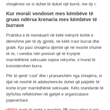
shoqërore se si duhet të duket një burrë, me dy r.
Kur morali vendoset mes këmbëve të
gruas ndërsa krenaria mes këmbëve të
burrave
Praktika e të menduarit në këtë mënyrë është e
dëmshme për të dy gjinitë, në këtë rrast burrat dhe
gratë. Kjo pasi shoqëria djemtë që në moshë shumë
të re, i vendos nën presion që të kryejnë
marrëdhënie seksuale sepse ndryshe, s’mund të
konsiderohen burra.
Për të qenë ‘cool’ dhe i pranueshëm nga shoqëria, si
djal në moshë të adoleshencës duhet që patjetër të
kishe kryer marrëdhënie seksuale. Këto standarde të
dyfishta reflektohen në gjetjet e organizatave
joqeveritare.
HERA
pyeti të rinjtë e moshës
15
vjeçe nëse kanë