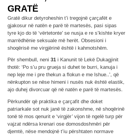
GRATË
Gratë dikur detyroheshin t’i tregojnë çarçafët e
gjakosur në natën e parë të martesës, pasi sipas
tyre kjo do të ‘vërtetonte’ se nusja e re s’kishte kryer
marrëdhënie seksuale më herët. Obsesioni i
shoqërisë me virgjërinë është i kahmotshëm.
Për shembull, neni
31
i Kanunit të Lekë Dukagjinit
thotë: ‘Po s’u pru grueja si duhet te burri, kanuja i
nep leje me i pre thekun a flokun e me lshue..’, që
nënkupton se nëse himeni i nusës nuk është elastik,
ajo duhej divorcuar që në natën e parë të martesës.
Përkundër që praktika e çarçafit dhe doket
patriarkale sot nuk janë të zakonshme, në shoqërinë
tonë të mos qenurit e ‘virgjër’ vijon të ngelë turp për
vajzat ndërsa krenari ose domosdoshmëri për
djemtë, nëse mendojnë t’iu përshtaten normave