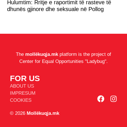
Hulumtim: Rritje e raportimit të rasteve të
dhunës gjinore dhe seksuale në Pollog
The
mollëkuqja.mk
platform is the project of
Center for Equal Opportunities "Ladybug".
FOR US
ABOUT US
IMPRESUM
COOKIES
© 2026
Mollëkuqja.mk