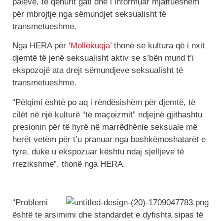
palëve, të qenurit gati dhe i informuar mjaftueshëm
për mbrojtje nga sëmundjet seksualisht të
transmetueshme.
Nga HERA për ‘
Mollëkuqja
’ thonë se kultura që i nxit
djemtë të jenë seksualisht aktiv se s’bën mund t’i
ekspozojë ata drejt sëmundjeve seksualisht të
transmetueshme.
“Pëlqimi është po aq i rëndësishëm për djemtë, të
cilët në një kulturë “të maçoizmit” ndjejnë gjithashtu
presionin për të hyrë në marrëdhënie seksuale më
herët vetëm për t’u pranuar nga bashkëmoshatarët e
tyre, duke u ekspozuar kështu ndaj sjelljeve të
rrezikshme”, thonë nga HERA.
“Problemi
është te arsimimi dhe standardet e dyfishta sipas të