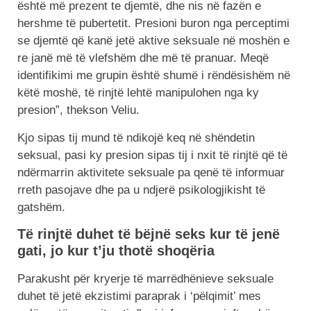
është më prezent te djemtë, dhe nis në fazën e
hershme të pubertetit. Presioni buron nga perceptimi
se djemtë që kanë jetë aktive seksuale në moshën e
re janë më të vlefshëm dhe më të pranuar. Meqë
identifikimi me grupin është shumë i rëndësishëm në
këtë moshë, të rinjtë lehtë manipulohen nga ky
presion”, thekson Veliu.
Kjo sipas tij mund të ndikojë keq në shëndetin
seksual, pasi ky presion sipas tij i nxit të rinjtë që të
ndërmarrin aktivitete seksuale pa qenë të informuar
rreth pasojave dhe pa u ndjerë psikologjikisht të
gatshëm.
Të rinjtë duhet të bëjnë seks kur të jenë
gati, jo kur t’ju thotë shoqëria
Parakusht për kryerje të marrëdhënieve seksuale
duhet të jetë ekzistimi paraprak i ‘pëlqimit’ mes