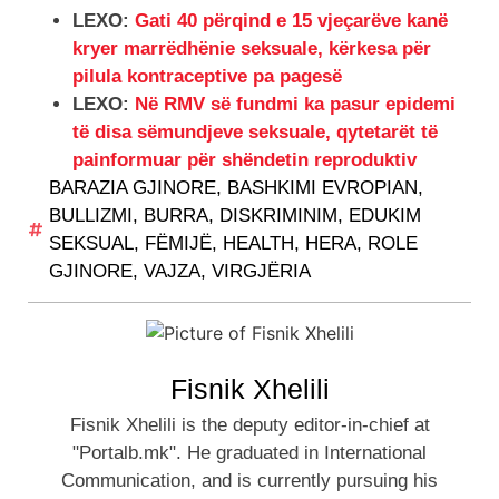
LEXO:
Gati 40 përqind e 15 vjeçarëve kanë
kryer marrëdhënie seksuale, kërkesa për
pilula kontraceptive pa pagesë
LEXO:
Në RMV së fundmi ka pasur epidemi
të disa sëmundjeve seksuale, qytetarët të
painformuar për shëndetin reproduktiv
BARAZIA GJINORE
,
BASHKIMI EVROPIAN
,
BULLIZMI
,
BURRA
,
DISKRIMINIM
,
EDUKIM
SEKSUAL
,
FËMIJË
,
HEALTH
,
HERA
,
ROLE
GJINORE
,
VAJZA
,
VIRGJËRIA
Fisnik Xhelili
Fisnik Xhelili is the deputy editor-in-chief at
"Portalb.mk". He graduated in International
Communication, and is currently pursuing his