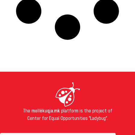
The
mollëkuqja.mk
platform is the project of
Center for Equal Opportunities "Ladybug".