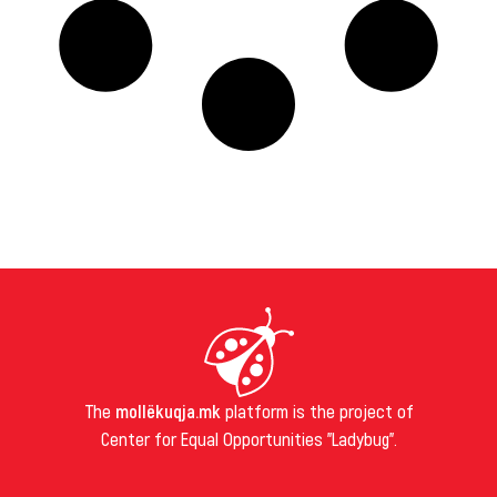
The
mollëkuqja.mk
platform is the project of
Center for Equal Opportunities "Ladybug".