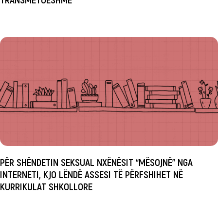
PËR SHËNDETIN SEKSUAL NXËNËSIT “MËSOJNË” NGA
INTERNETI, KJO LËNDË ASSESI TË PËRFSHIHET NË
KURRIKULAT SHKOLLORE