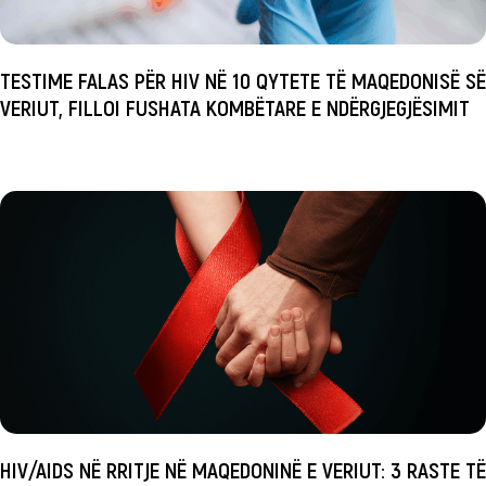
TESTIME FALAS PËR HIV NË 10 QYTETE TË MAQEDONISË SË
VERIUT, FILLOI FUSHATA KOMBËTARE E NDËRGJEGJËSIMIT
HIV/AIDS NË RRITJE NË MAQEDONINË E VERIUT: 3 RASTE TË